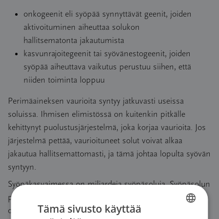
onkogeenit eli syöpää synnyttävät geenit, joiden
aktivoituminen aiheuttaa solukon
hallitsematonta jakautumista
kasvunrajoitegeenit tai syövänestogeenit, joiden
syöpää aiheuttava vaikutus perustuu siihen, että
niiden toiminta loppuu
Perimäaineksen vaurioita syntyy jatkuvasti useissa
soluissa. Ihmisen elimistössä on kuitenkin pitkälle
kehittynyt puolustusjärjestelmä, joka korjaa vaurioita. Jos
järjestelmä pettää, vaurioituneet solut voivat alkaa
jakautua hallitsemattomasti, ja tämä johtaa lopulta syövän
syntyyn.
Syöpäkasvaimessa on miljardeja syöpäsoluja. Syöpäsolun
pitää jakautua monta tuhatta kertaa, ennen kuin kasvain
Tämä sivusto käyttää
on edes herneen kokoinen. Niinpä saattaa kestää vuosia,