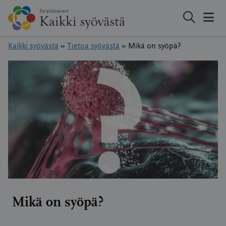
Hyppää
sisältöön
Kaikki syövästä
»
Tietoa syövästä
»
Mikä on syöpä?
Mikä on syöpä?