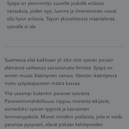
Syöpä on yleisnimitys suurelle joukolle erilaisia
sairauksia, joiden syyt, luonne ja ilmeneminen voivat
olla hyvin erilaisia. Täysin yksiselitteistä määritelmää
syövälle ei ole.
Suomessa elää kaikkiaan yli 260 000 syövän jossain
elämänsä vaiheessa sairastunutta ihmistä. Syöpä on
ennen muuta ikääntyvien sairaus. Väestön ikääntyessä
myös syöpätapausten määrä kasvaa.
Yhä useampi kuitenkin paranee syövästä.
Paranemismahdollisuus riippuu monesta tekijästä,
esimerkiksi syövän tyypistä ja kasvaimen
levinneisyydestä. Monet niistäkin potilaista, joita ei voida
parantaa pysyvästi, elävät pitkään kehittyneiden