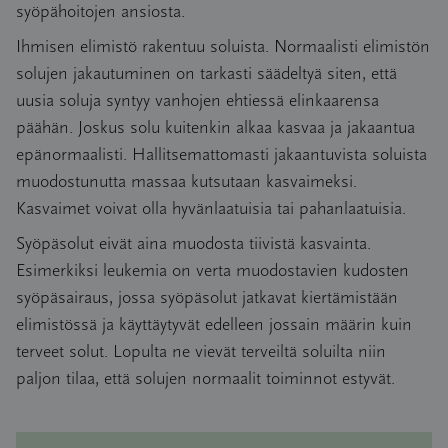
syöpähoitojen ansiosta.
Ihmisen elimistö rakentuu soluista. Normaalisti elimistön
solujen jakautuminen on tarkasti säädeltyä siten, että
uusia soluja syntyy vanhojen ehtiessä elinkaarensa
päähän. Joskus solu kuitenkin alkaa kasvaa ja jakaantua
epänormaalisti. Hallitsemattomasti jakaantuvista soluista
muodostunutta massaa kutsutaan kasvaimeksi.
Kasvaimet voivat olla hyvänlaatuisia tai pahanlaatuisia.
Syöpäsolut eivät aina muodosta tiivistä kasvainta.
Esimerkiksi leukemia on verta muodostavien kudosten
syöpäsairaus, jossa syöpäsolut jatkavat kiertämistään
elimistössä ja käyttäytyvät edelleen jossain määrin kuin
terveet solut. Lopulta ne vievät terveiltä soluilta niin
paljon tilaa, että solujen normaalit toiminnot estyvät.