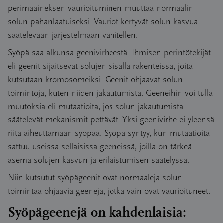
perimäaineksen vaurioituminen muuttaa normaalin
solun pahanlaatuiseksi. Vauriot kertyvät solun kasvua
säätelevään järjestelmään vähitellen.
Syöpä saa alkunsa geenivirheestä. Ihmisen perintötekijät
eli geenit sijaitsevat solujen sisällä rakenteissa, joita
kutsutaan kromosomeiksi. Geenit ohjaavat solun
toimintoja, kuten niiden jakautumista. Geeneihin voi tulla
muutoksia eli mutaatioita, jos solun jakautumista
säätelevät mekanismit pettävät. Yksi geenivirhe ei yleensä
riitä aiheuttamaan syöpää. Syöpä syntyy, kun mutaatioita
sattuu useissa sellaisissa geeneissä, joilla on tärkeä
asema solujen kasvun ja erilaistumisen säätelyssä.
Niin kutsutut syöpägeenit ovat normaaleja solun
toimintaa ohjaavia geenejä, jotka vain ovat vaurioituneet.
Syöpägeenejä on kahdenlaisia: