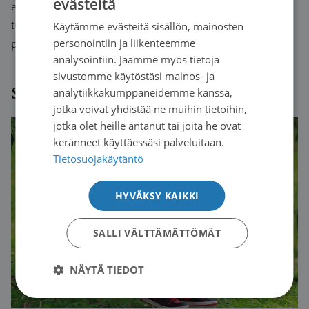
evästeitä
ennen kuin kasvain näkyy röntgenkuvassa tai on käsin
FINNISH
tunnettavissa. Joskus kasvain voi kuitenkin kasvaa myös
Käytämme evästeitä sisällön, mainosten
SWEDISH
personointiin ja liikenteemme
paljon nopeammin.
ENGLISH
analysointiin. Jaamme myös tietoja
sivustomme käytöstäsi mainos- ja
Sinua voisi myös kiinnostaa
analytiikkakumppaneidemme kanssa,
jotka voivat yhdistää ne muihin tietoihin,
jotka olet heille antanut tai joita he ovat
keränneet käyttäessäsi palveluitaan.
Tietosuojakäytäntö
HYVÄKSY KAIKKI
SALLI VÄLTTÄMÄTTÖMÄT
NÄYTÄ TIEDOT