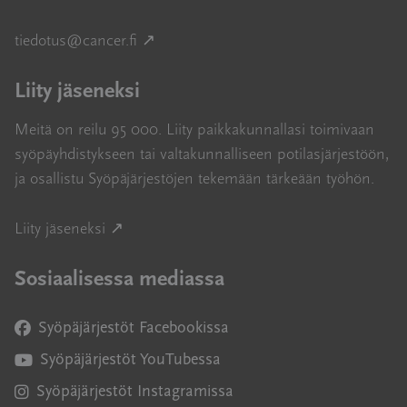
Avautuu uuteen ikkunaan
tiedotus@cancer.fi
↗
Liity jäseneksi
Meitä on reilu 95 000. Liity paikkakunnallasi toimivaan
syöpäyhdistykseen tai valtakunnalliseen potilasjärjestöön,
ja osallistu Syöpäjärjestöjen tekemään tärkeään työhön.
Avautuu uuteen ikkunaan
Liity jäseneksi ↗
Sosiaalisessa mediassa
Syöpäjärjestöt Facebookissa
Avautuu uuteen ikkunaan
Syöpäjärjestöt YouTubessa
Avautuu uuteen ikkunaan
Syöpäjärjestöt Instagramissa
Avautuu uuteen ikkunaan