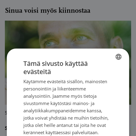
Sinua voisi myös kiinnostaa
Tämä sivusto käyttää
evästeitä
FINNISH
Käytämme evästeitä sisällön, mainosten
SWEDISH
personointiin ja liikenteemme
ENGLISH
analysointiin. Jaamme myös tietoja
sivustomme käytöstäsi mainos- ja
analytiikkakumppaneidemme kanssa,
Syöpä-lehti | 2020
jotka voivat yhdistää ne muihin tietoihin,
jotka olet heille antanut tai joita he ovat
Syövän periytyvyys herättää kysymyksiä
keränneet käyttäessäsi palveluitaan.