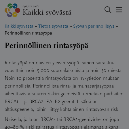
Hyppää
sisältöön
Kaikki syövästä
»
Tietoa syövästä
»
Syövän perinnöllisyys
»
Perinnöllinen rintasyöpä
Perinnöllinen rintasyöpä
Rintasyöpä on naisten yleisin syöpä. Siihen sairastuu
vuosittain noin 5 000 suomalaisnaista ja noin 30 miestä.
Noin 10 prosenttia rintasyövistä on nykytiedon mukaan
perinnöllisiä. Perinnöllistä rinta- ja munasarjasyöpää
aiheuttavista suuren riskin geeneistä tunnetaan parhaiten
BRCA1 – ja BRCA2- PALB2-geenit. Lisäksi on
alttiusgeenejä, joihin liittyy kohtalainen rintasyövän riski.
Naisella, jolla on BRCA1- tai BRCA2-geenivirhe, on jopa
40–80 % riski sairastua rintasyöpään elämänsä aikana.