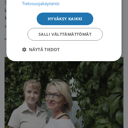
Syöpäjärjestöjen neuvontapalveluihin tulee paljon
Tietosuojakäytäntö
kysymyksiä syöpäriskin periytyvyydestä.
Kokosimme tähän viisi yleisintä kysymystä ja
HYVÄKSY KAIKKI
vastauksemme niihin.
SALLI VÄLTTÄMÄTTÖMÄT
Lue artikkeli
NÄYTÄ TIEDOT