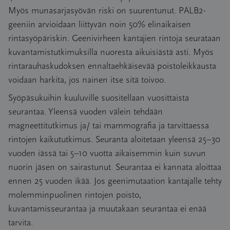
Myös munasarjasyövän riski on suurentunut. PALB2-
geeniin arvioidaan liittyvän noin 50% elinaikaisen
rintasyöpäriskin. Geenivirheen kantajien rintoja seurataan
kuvantamistutkimuksilla nuoresta aikuisiästä asti. Myös
rintarauhaskudoksen ennaltaehkäisevää poistoleikkausta
voidaan harkita, jos nainen itse sitä toivoo.
Syöpäsukuihin kuuluville suositellaan vuosittaista
seurantaa. Yleensä vuoden välein tehdään
magneettitutkimus ja/ tai mammografia ja tarvittaessa
rintojen kaikututkimus. Seuranta aloitetaan yleensä 25–30
vuoden iässä tai 5–10 vuotta aikaisemmin kuin suvun
nuorin jäsen on sairastunut. Seurantaa ei kannata aloittaa
ennen 25 vuoden ikää. Jos geenimutaation kantajalle tehty
molemminpuolinen rintojen poisto,
kuvantamisseurantaa ja muutakaan seurantaa ei enää
tarvita.