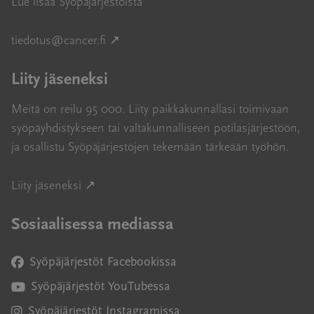
Lue lisää Syöpäjärjestöistä
Avautuu uuteen ikkunaan
tiedotus@cancer.fi
↗
Liity jäseneksi
Meitä on reilu 95 000. Liity paikkakunnallasi toimivaan
syöpäyhdistykseen tai valtakunnalliseen potilasjärjestöön,
ja osallistu Syöpäjärjestöjen tekemään tärkeään työhön.
Avautuu uuteen ikkunaan
Liity jäseneksi ↗
Sosiaalisessa mediassa
Syöpäjärjestöt Facebookissa
Avautuu uuteen ikkunaan
Syöpäjärjestöt YouTubessa
Avautuu uuteen ikkunaan
Syöpäjärjestöt Instagramissa