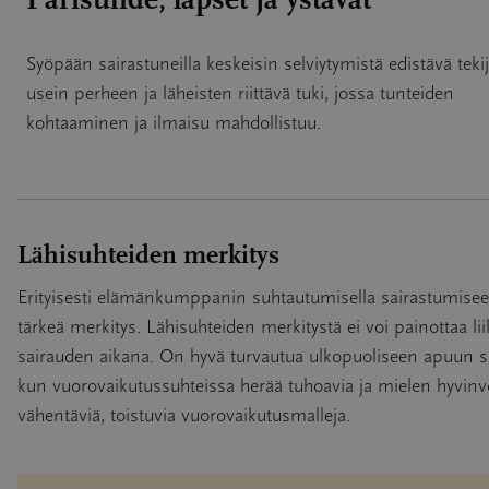
Syöpään sairastuneilla keskeisin selviytymistä edistävä teki
usein perheen ja läheisten riittävä tuki, jossa tunteiden
kohtaaminen ja ilmaisu mahdollistuu.
Lähisuhteiden merkitys
Erityisesti elämänkumppanin suhtautumisella sairastumise
tärkeä merkitys. Lähisuhteiden merkitystä ei voi painottaa li
sairauden aikana. On hyvä turvautua ulkopuoliseen apuun si
kun vuorovaikutussuhteissa herää tuhoavia ja mielen hyvinv
vähentäviä, toistuvia vuorovaikutusmalleja.