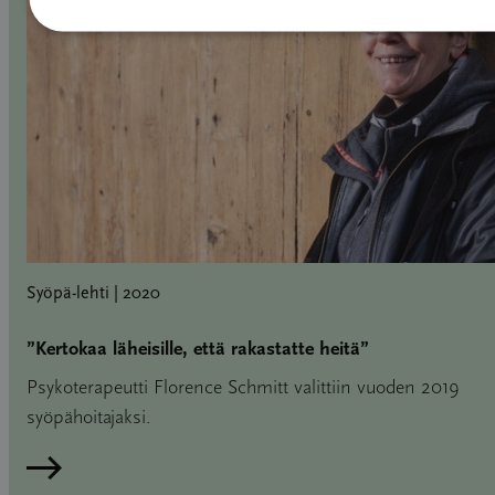
Syöpä-lehti | 2020
”Kertokaa läheisille, että rakastatte heitä”
Psykoterapeutti Florence Schmitt valittiin vuoden 2019
syöpähoitajaksi.
Lue artikkeli