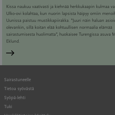
Kissa naukuu vaativasti ja kiehnää herkkukaapin kulmaa va
Ulko-ovi kolahtaa, kun nuorin lapsista häipyy omiin menoi
Uunissa paistuu mustikkapiirakka. ”Juuri näin haluan asio
olevankin, sillä koitan elää kohtuullisen normaalia elämää
sairastumisesta huolimatta”, huokaisee Turengissa asuva M
Eklund.
Lue artikkeli
Sairastuneelle
Tietoa syövästä
Syöpä-lehti
Tuki