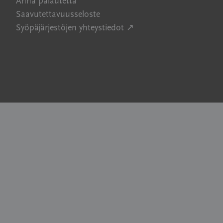
Anna palautetta
Saavutettavuusseloste
Avautuu uuteen ikkuna
Syöpäjärjestöjen yhteystiedot ↗