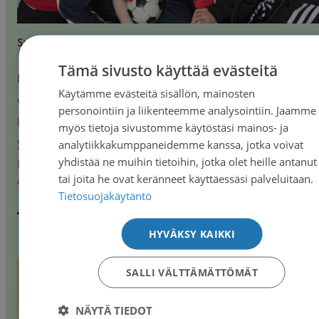
Syöpä-lehti | 2019
Tämä sivusto käyttää evästeitä
Leukemia muutti hetkessä Lehtisen perheen elämän
Käytämme evästeitä sisällön, mainosten
FINN
Vuoden lopulla kuusivuotias Otto valittaa kipua jalassa. Ki
personointiin ja liikenteemme analysointiin. Jaamme
SWED
hellittää välillä, mutta kuumeilu jatkuu uudenvuoden jälkeen
myös tietoja sivustomme käytöstäsi mainos- ja
ENGL
yhtenä aamuna Otto ei jaksa nousta leikkimään. Seuraava
analytiikkakumppaneidemme kanssa, jotka voivat
päivänä varmis-tuu, että hänellä on akuutti lymfaattinen l
yhdistää ne muihin tietoihin, jotka olet heille antanut
tai joita he ovat keränneet käyttäessäsi palveluitaan.
ALL.
Tietosuojakäytäntö
Lue artikkeli
HYVÄKSY KAIKKI
SALLI VÄLTTÄMÄTTÖMÄT
NÄYTÄ TIEDOT