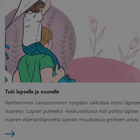
rakastat kumppania edelleen ja kaipaat rakkautta. Läheisyys 
muuttaa muotoaan, nyt voi tuntua hyvälle se, kun kumppani
pitää kädestäsi, suutelee. Jo 20 sekunnin halaus tai 10 minu
kädestä pitäminen ovat korvaamattomia keinoja stressin ja
ahdistuksen vähenemiseen.
Miten syöpään sairastuminen vaikuttaa seksuaalisuuteen
parisuhteessa?
Tuki lapselle ja nuorelle
Vanhemman sairastuminen syöpään vaikuttaa myös lapseen
nuoreen. Lapset puheeksi -keskustelussa voit pohtia lapsen 
nuoren elämäntilannetta syövän muuttaessa perheen arkea.
Lue artikkeli