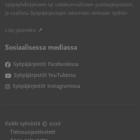
syöpäyhdistykseen tai valtakunnalliseen potilasjärjestöön,
ja osallistu Syöpäjärjestöjen tekemään tärkeään työhön.
Avautuu uuteen ikkunaan
Liity jäseneksi ↗
Sosiaalisessa mediassa
Syöpäjärjestöt Facebookissa
Avautuu uuteen ikkunaan
Syöpäjärjestöt YouTubessa
Avautuu uuteen ikkunaan
Syöpäjärjestöt Instagramissa
Avautuu uuteen ikkunaan
Kaikki syövästä © 2026
Tietosuojaselosteet