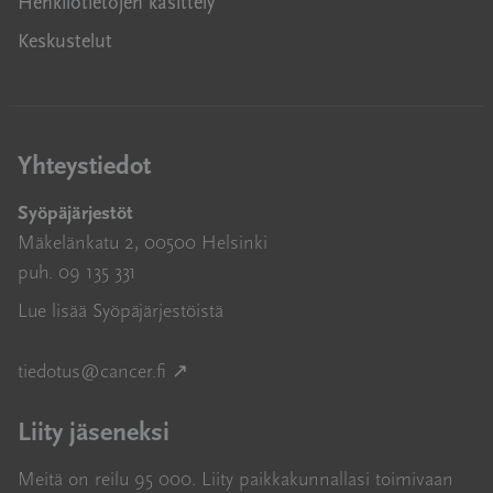
Henkilötietojen käsittely
Keskustelut
Yhteystiedot
Syöpäjärjestöt
Mäkelänkatu 2, 00500 Helsinki
puh. 09 135 331
Lue lisää Syöpäjärjestöistä
Avautuu uuteen ikkunaan
tiedotus@cancer.fi
↗
Liity jäseneksi
Meitä on reilu 95 000. Liity paikkakunnallasi toimivaan