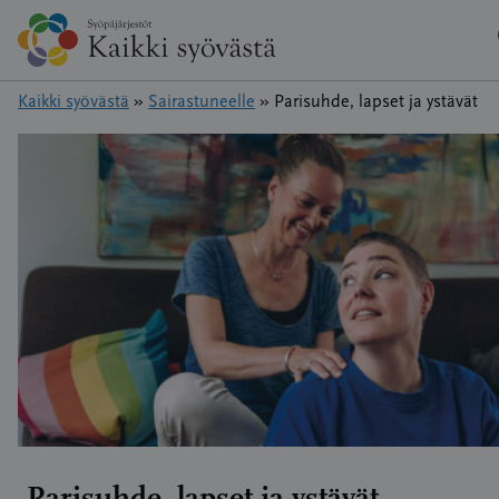
Hyppää
sisältöön
Kaikki syövästä
»
Sairastuneelle
»
Parisuhde, lapset ja ystävät
Parisuhde, lapset ja ystävät