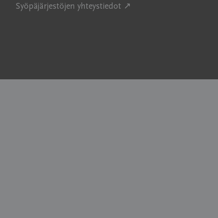
Avautuu uuteen ikkuna
Syöpäjärjestöjen yhteystiedot ↗