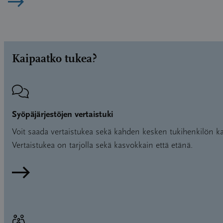
Lue artikkeli
Kaipaatko tukea?
Syöpäjärjestöjen vertaistuki
Voit saada vertaistukea sekä kahden kesken tukihenkilön ka
Vertaistukea on tarjolla sekä kasvokkain että etänä.
Lue lisää