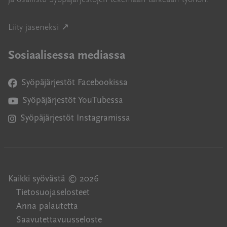
Avautuu uuteen ikkunaan
Liity jäseneksi ↗
Sosiaalisessa mediassa
Syöpäjärjestöt Facebookissa
Avautuu uuteen ikkunaan
Syöpäjärjestöt YouTubessa
Avautuu uuteen ikkunaan
Syöpäjärjestöt Instagramissa
Avautuu uuteen ikkunaan
Kaikki syövästä © 2026
Tietosuojaselosteet
Anna palautetta
Saavutettavuusseloste