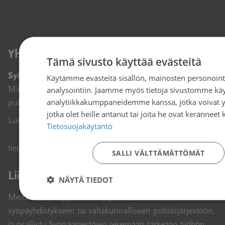
Yhteystiedot
Tämä sivusto käyttää evästeitä
Syöpäjärjestöt
Käytämme evästeitä sisällön, mainosten personoint
Mäkelänkatu 2, 00500 Helsinki
analysointiin. Jaamme myös tietoja sivustomme käy
analytiikkakumppaneidemme kanssa, jotka voivat yh
puh. 09 135 331
jotka olet heille antanut tai joita he ovat keränneet 
Lue lisää Syöpäjärjestöistä
Tietosuojakäytäntö
Avautuu uuteen ikkunaan
tiedotus@cancer.fi
↗
SALLI VÄLTTÄMÄTTÖMÄT
Liity jäseneksi
NÄYTÄ TIEDOT
Meitä on reilu 95 000. Liity paikkakunnallasi toimivaan
syöpäyhdistykseen tai valtakunnalliseen potilasjärjestöön,
ja osallistu Syöpäjärjestöjen tekemään tärkeään työhön.