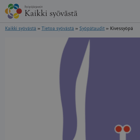
Hyppää
sisältöön
Kaikki syövästä
»
Tietoa syövästä
»
Syöpätaudit
»
Kivessyöpä