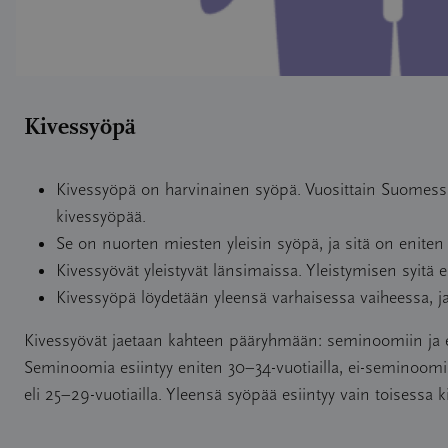
Kivessyöpä
Kivessyöpä on harvinainen syöpä. Vuosittain Suomessa
kivessyöpää.
Se on nuorten miesten yleisin syöpä, ja sitä on eniten 
Kivessyövät yleistyvät länsimaissa. Yleistymisen syitä e
Kivessyöpä löydetään yleensä varhaisessa vaiheessa, j
Kivessyövät jaetaan kahteen pääryhmään: seminoomiin ja
Seminoomia esiintyy eniten 30–34-vuotiailla, ei-seminoom
eli 25–29-vuotiailla. Yleensä syöpää esiintyy vain toisessa 