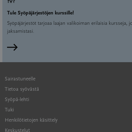
Tule Syöpäjärjestöjen kurssille!
Syöpäjärjestöt tarjoaa laajan valikoiman erilaisia kursseja, jo
jaksamistasi.
Lue lisää
Sairastuneelle
Tietoa syövästä
Syöpä-lehti
Tuki
Henkilötietojen käsittely
Keskustelut