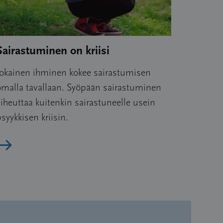
Sairastuminen on kriisi
Jokainen ihminen kokee sairastumisen
omalla tavallaan. Syöpään sairastuminen
iheuttaa kuitenkin sairastuneelle usein
syykkisen kriisin.
Lue artikkeli