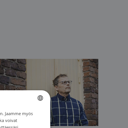
iin. Jaamme myös
FINNISH
ka voivat
SWEDISH
yttäessäsi