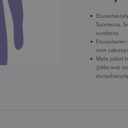
Eturauhassyöp
Suomessa. Si
vuodessa.
Eturauhanen s
noin saksanp
Myös jotkut tr
(jotka ovat sy
eturauhassyö