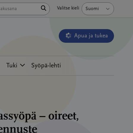
Hae
Valitse kieli
Apua ja tukea
Avautuu uudessa ikkunass
Tuki
Syöpä-lehti
ssyöpä – oireet,
 ennuste