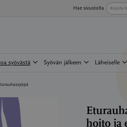
Hae sivustolta
toa syövästä
Syövän jälkeen
Läheiselle
turauhassyöpä
Eturauha
hoito ja