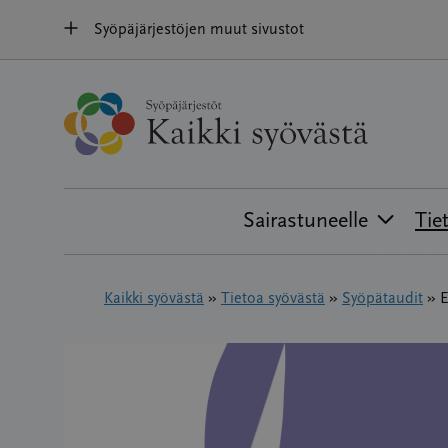
Hyppää
Syöpäjärjestöjen muut sivustot
sisältöön
Sairastuneelle
Tie
Kaikki syövästä
»
Tietoa syövästä
»
Syöpätaudit
»
E