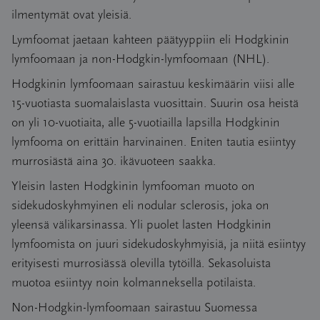
Käytännössä kaikki hyväennusteista neuroblastoomaa
voimakas katekoliiniamiinipitoisuus.
Molekyyligeneettisesti kohdennettu
leikkaus. Alle 1-vuotiaiden hyvän ennusteen
ilmentymät ovat yleisiä.
sairastavat lapset paranevat. Osa alle 1-vuotiaiden
neuroblastoomaa ei toisinaan tarvitse edes leikata, sillä se
lääkehoito
Lymfoomat jaetaan kahteen päätyyppiin eli Hodgkinin
neuroblastoomista häviää itsestään 1–2 vuoden ikään
paranee itsekseen. Noin joka kolmas neuroblastooma on
lymfoomaan ja non-Hodgkin-lymfoomaan (NHL).
mennessä.
hyväennusteinen.
Aivokasvaimista pyritään nykyisin tekemään myös
Hodgkinin lymfoomaan sairastuu keskimäärin viisi alle
Huonon ennusteen potilaista paranee noin viidennes,
tarkkoja molekyyligeneettisiä tutkimuksia ja joskus näissä
Leikkausta täydentävät hoidot
15-vuotiasta suomalaislasta vuosittain. Suurin osa heistä
mutta hoidot kehittyvät koko ajan.
tutkimuksissa voi löytyä sellaisia muutoksia, joihin on
on yli 10-vuotiaita, alle 5-vuotiailla lapsilla Hodgkinin
kehitetty kohdentuvia lääkehoitoja joita voidaan käyttää.
Keskiennusteisen neuroblastooman hoitoon kuuluu
lymfooma on erittäin harvinainen. Eniten tautia esiintyy
Tällaisten kohdennettujen hoitojen käyttöön ottaminen on
leikkauksen jälkeen muutaman kuukauden
murrosiästä aina 30. ikävuoteen saakka.
yleisempää, kun kyseessä on kasvaimen uusiutuminen,
solunsalpaajahoito ja mahdollisesti paikallinen sädehoito.
Yleisin lasten Hodgkinin lymfooman muoto on
mutta toisinaan myös tilanteissa, joissa kasvainta ei voi
Huonoennusteisen neuroblastooman hoito alkaa
sidekudoskyhmyinen eli nodular sclerosis, joka on
leikkauksella poistaa.
intensiivisellä yhdistelmäsolunsalpaajahoidolla, minkä
yleensä välikarsinassa. Yli puolet lasten Hodgkinin
jälkeen kasvain leikataan. Hoidon lopuksi piilevät
Kantasolujensiirto
lymfoomista on juuri sidekudoskyhmyisiä, ja niitä esiintyy
tautipesäkkeet pyritään nujertamaan jättihoidolla.
erityisesti murrosiässä olevilla tytöillä. Sekasoluista
Jos aivokasvain on erityisen aggressiivinen tai sädehoitoa
Jättihoidolla tarkoitetaan hoitoa, joka sisältää suuria
muotoa esiintyy noin kolmanneksella potilaista.
ei haluta käyttää lapsen iän takia, hoitona voidaan käyttää
annoksia yhtä tai useampaa solunsalpaajaa tai
niin sanottua jättihoitoa ja kantasolusiirtoa. Jättihoidossa
Non-Hodgkin-lymfoomaan sairastuu Suomessa
harvinaisissa tapauksissa koko kehon sädehoidon.