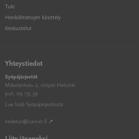
Tuki
Henkilötietojen käsittely
Keskustelut
Yhteystiedot
Syöpäjärjestöt
Mäkelänkatu 2, 00500 Helsinki
puh. 09 135 331
Lue lisää Syöpäjärjestöistä
Avautuu uuteen ikkunaan
tiedotus@cancer.fi
↗
Liity jäseneksi