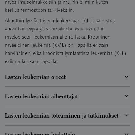
myös imusolmukkeisiin ja muihin elimiin kuten
keskushermostoon tai kiveksiin.
Akuuttiin lymfaattiseen leukemiaan (ALL) sairastuu
vuosittain vajaa 50 suomalaista lasta, akuuttiin
myelooiseen leukemiaan alle 10 lasta. Krooninen
myeeloinen leukemia (KML) on lapsilla erittäin
harvinainen, eikä kroonista lymfaattista leukemiaa (KLL)
esiinny lainkaan lapsilla.
Lasten leukemian oireet
Lasten leukemian oireet voivat olla monenlaisia. Usein
Lasten leukemian aiheuttajat
oireet saattavat sopia muihinkin sairauksiin, minkä takia
leukemian diagnosoiminen voi joskus kestää pidempään.
Lasten leukemian aiheuttajaa ei tunneta.
Lasten leukemian toteaminen ja tutkimukset
Tavallisimpia leukemian ensioireita ovat anemiasta
Se kuitenkin tiedetään, että ionisoiva säteily aiheuttaa
johtuva kalpeus ja väsymys sekä iholla näkyvät
leukemiaa myös lapsille. Myös ympäristötekijöillä
Jos epäillään leukemiaa, lapselta otetaan verinäytteitä ja
verenvuodot ja mustelmat. Leukemiasolujen
Lasten leukemian luokittelu