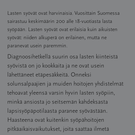
Lasten syövät ovat harvinaisia. Vuosittain Suomessa
sairastuu keskimäärin 200 alle 18-vuotiasta lasta
syöpään. Lasten syövät ovat erilaisia kuin aikuisten
syövät: niiden alkuperä on erilainen, mutta ne
paranevat usein paremmin.
Diagnoosihetkellä suurin osa lasten kiinteistä
syövistä on jo kookkaita ja ne ovat usein
lähettäneet etäpesäkkeitä. Onneksi
solunsalpaajien ja muiden hoitojen yhdistelmät
tehoavat yleensä varsin hyvin lasten syöpiin,
minkä ansiosta jo seitsemän kahdeksasta
lapsisyöpäpotilaasta paranee syövästään.
Haasteena ovat kuitenkin syöpähoitojen
pitkäaikaisvaikutukset, joita saattaa ilmetä