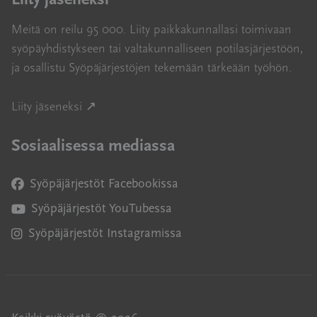
Meitä on reilu 95 000. Liity paikkakunnallasi toimivaan
syöpäyhdistykseen tai valtakunnalliseen potilasjärjestöön,
ja osallistu Syöpäjärjestöjen tekemään tärkeään työhön.
Avautuu uuteen ikkunaan
Liity jäseneksi ↗
Sosiaalisessa mediassa
Syöpäjärjestöt Facebookissa
Avautuu uuteen ikkunaan
Syöpäjärjestöt YouTubessa
Avautuu uuteen ikkunaan
Syöpäjärjestöt Instagramissa
Avautuu uuteen ikkunaan