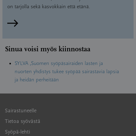
on tarjolla sekä kasvokkain että etänä.
Lue lisää
Sinua voisi myös kiinnostaa
SYLVA ,Suomen syöpäsairaiden lasten ja
nuorten yhdistys tukee syöpää sairastavia lapsia
ja heidän perheitään
Sairastuneelle
Tietoa syövästä
Syöpä-lehti