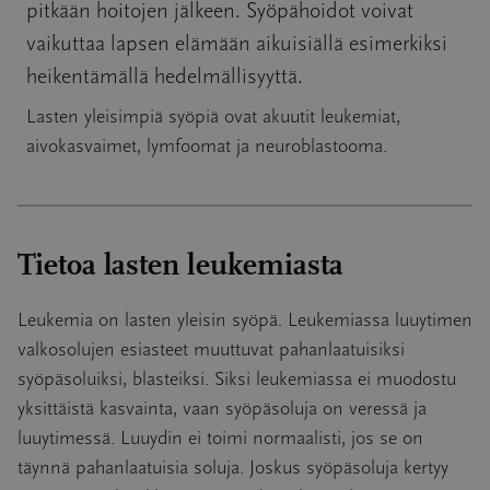
pitkään hoitojen jälkeen. Syöpähoidot voivat
vaikuttaa lapsen elämään aikuisiällä esimerkiksi
heikentämällä hedelmällisyyttä.
Lasten yleisimpiä syöpiä ovat akuutit leukemiat,
aivokasvaimet, lymfoomat ja neuroblastooma.
Tietoa lasten leukemiasta
Leukemia on lasten yleisin syöpä. Leukemiassa luuytimen
valkosolujen esiasteet muuttuvat pahanlaatuisiksi
syöpäsoluiksi, blasteiksi. Siksi leukemiassa ei muodostu
yksittäistä kasvainta, vaan syöpäsoluja on veressä ja
luuytimessä. Luuydin ei toimi normaalisti, jos se on
täynnä pahanlaatuisia soluja. Joskus syöpäsoluja kertyy