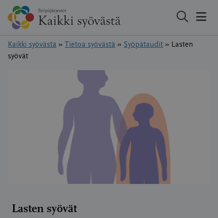
Hyppää
sisältöön
Kaikki syövästä
»
Tietoa syövästä
»
Syöpätaudit
»
Lasten
syövät
Lasten syövät