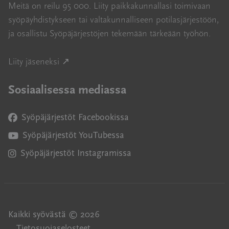
Meitä on reilu 95 000. Liity paikkakunnallasi toimivaan
syöpäyhdistykseen tai valtakunnalliseen potilasjärjestöön,
ja osallistu Syöpäjärjestöjen tekemään tärkeään työhön.
Avautuu uuteen ikkunaan
Liity jäseneksi ↗
Sosiaalisessa mediassa
Syöpäjärjestöt Facebookissa
Avautuu uuteen ikkunaan
Syöpäjärjestöt YouTubessa
Avautuu uuteen ikkunaan
Syöpäjärjestöt Instagramissa
Avautuu uuteen ikkunaan
Kaikki syövästä © 2026
Tietosuojaselosteet