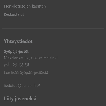
Henkilötietojen käsittely
Keskustelut
Yhteystiedot
Syöpäjärjestöt
Mäkelänkatu 2, 00500 Helsinki
puh. 09 135 331
Lue lisää Syöpäjärjestöistä
Avautuu uuteen ikkunaan
tiedotus@cancer.fi
↗
Liity jäseneksi