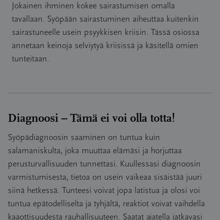
Jokainen ihminen kokee sairastumisen omalla
tavallaan. Syöpään sairastuminen aiheuttaa kuitenkin
sairastuneelle usein psyykkisen kriisin. Tässä osiossa
annetaan keinoja selviytyä kriisissä ja käsitellä omien
tunteitaan.
Diagnoosi – Tämä ei voi olla totta!
Syöpädiagnoosin saaminen on tuntua kuin
salamaniskulta, joka muuttaa elämäsi ja horjuttaa
perusturvallisuuden tunnettasi. Kuullessasi diagnoosin
varmistumisesta, tietoa on usein vaikeaa sisäistää juuri
siinä hetkessä. Tunteesi voivat jopa latistua ja olosi voi
tuntua epätodelliselta ja tyhjältä, reaktiot voivat vaihdella
kaaottisuudesta rauhallisuuteen. Saatat ajatella jatkavasi