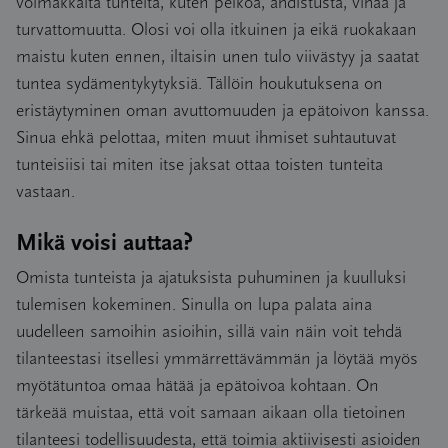
voimakkaita tunteita, kuten pelkoa, ahdistusta, vihaa ja
turvattomuutta. Olosi voi olla itkuinen ja eikä ruokakaan
maistu kuten ennen, iltaisin unen tulo viivästyy ja saatat
tuntea sydämentykytyksiä. Tällöin houkutuksena on
eristäytyminen oman avuttomuuden ja epätoivon kanssa.
Sinua ehkä pelottaa, miten muut ihmiset suhtautuvat
tunteisiisi tai miten itse jaksat ottaa toisten tunteita
vastaan.
Mikä voisi auttaa?
Omista tunteista ja ajatuksista puhuminen ja kuulluksi
tulemisen kokeminen. Sinulla on lupa palata aina
uudelleen samoihin asioihin, sillä vain näin voit tehdä
tilanteestasi itsellesi ymmärrettävämmän ja löytää myös
myötätuntoa omaa hätää ja epätoivoa kohtaan. On
tärkeää muistaa, että voit samaan aikaan olla tietoinen
tilanteesi todellisuudesta, että toimia aktiivisesti asioiden