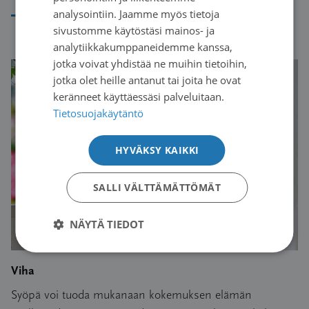
ENGLISH
analysointiin. Jaamme myös tietoja
Lue artikkeli
sivustomme käytöstäsi mainos- ja
analytiikkakumppaneidemme kanssa,
jotka voivat yhdistää ne muihin tietoihin,
jotka olet heille antanut tai joita he ovat
keränneet käyttäessäsi palveluitaan.
Tietosuojakäytäntö
HYVÄKSY KAIKKI
SALLI VÄLTTÄMÄTTÖMÄT
NÄYTÄ TIEDOT
Viha
Syöpä voi tuoda mukanaan kokemuksen elämän