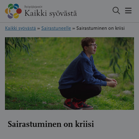
Hyppää
sisältöön
Kaikki syövästä
»
Sairastuneelle
»
Sairastuminen on kriisi
Sairastuminen on kriisi