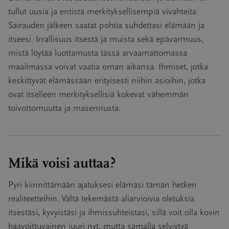
tullut uusia ja entistä merkityksellisempiä vivahteita.
Sairauden jälkeen saatat pohtia suhdettasi elämään ja
itseesi. Irrallisuus itsestä ja muista sekä epävarmuus,
mistä löytää luottamusta tässä arvaamattomassa
maailmassa voivat vaatia oman aikansa. Ihmiset, jotka
keskittyvät elämässään erityisesti niihin asioihin, jotka
ovat itselleen merkityksellisiä kokevat vähemmän
toivottomuutta ja masennusta.
Mikä voisi auttaa?
Pyri kiinnittämään ajatuksesi elämäsi tämän hetken
realiteetteihin. Vältä tekemästä aliarvioivia oletuksia
itsestäsi, kyvyistäsi ja ihmissuhteistasi, sillä voit olla kovin
haavoittuvainen juuri nyt, mutta samalla selviytyä