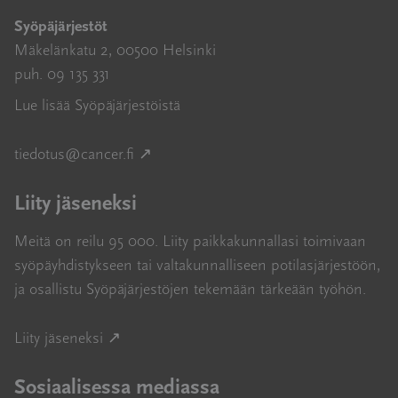
Syöpäjärjestöt
Mäkelänkatu 2, 00500 Helsinki
puh. 09 135 331
Lue lisää Syöpäjärjestöistä
Avautuu uuteen ikkunaan
tiedotus@cancer.fi
↗
Liity jäseneksi
Meitä on reilu 95 000. Liity paikkakunnallasi toimivaan
syöpäyhdistykseen tai valtakunnalliseen potilasjärjestöön,
ja osallistu Syöpäjärjestöjen tekemään tärkeään työhön.
Avautuu uuteen ikkunaan
Liity jäseneksi ↗
Sosiaalisessa mediassa