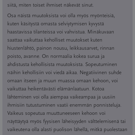
siitä, miten toiset ihmiset näkevät sinut.
Osa näistä muutoksista voi olla myös myönteisiä,
kuten käsitystä omasta selviytymisen kyvystä
haastavissa tilanteissa voi vahvistua. Minäkuvaan
saattaa vaikuttaa keholliset muutokset kuten
hiustenlähtö, painon nousu, leikkausarvet, rinnan
poisto, avanne. On normaalia kokea surua ja
ahdistusta kehollisista muutoksista. Sopeutuminen
näihin kehollisiin voi viedä aikaa. Negatiivinen suhde
omaan itseen ja muun muassa omaan kehoon, voi
vaikuttaa heikentävästi elämänlaatuun. Kotoa
lähteminen voi olla aiempaa vaikeampaa ja uusiin
ihmisiin tutustuminen vaatii enemmän ponnisteluja.
Vaikeus sopeutua muuttuneeseen kehoon voi
näyttäytyä myös fyysisen läheisyyden välttelemisenä tai
vaikeutena olla alasti puolison lähellä, mitkä puolestaan