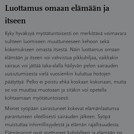
Luottamus omaan elämään ja
itseen
Kyky hyväksyä myötätuntoisesti on merkittävä voimavara
suhteen luomiseen muuttuneeseen kehoon sekä
kokemukseen omasta itsestä. Näin luottamus omaan
elämään ja itseen voi vahvistua pikkuhiljaa, vaikkakin
sairaus voi jättää taka-alalla häilyvän pelon sairauden
uusiutumisesta vielä vuosienkin kuluttua hoitojen
päätyttyä. Pelko ei poistu ehkä koskaan kokonaan, mutta
se voi muuttaa muotoaan ja sitäkin voi opetella
kohtaamaan myötätuntoisesti.
Monet syöpään sairastuneet kokevat elämänlaatunsa
parantuneen oleellisesti sairauden jälkeen. Syöpä
muistuttaa inhimillisyydestä ja elämän rajallisuudesta.
Elämänarvot ovat asettuneet kohdalleen ja elämään on