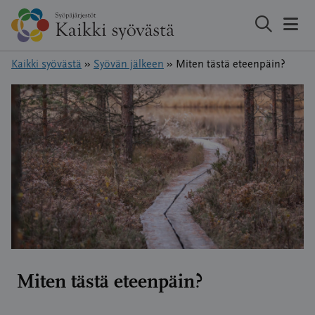
Hyppää
sisältöön
Kaikki syövästä
»
Syövän jälkeen
»
Miten tästä eteenpäin?
Miten tästä eteenpäin?