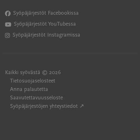
Syöpäjärjestöt Facebookissa
Avautuu uuteen ikkunaan
Syöpäjärjestöt YouTubessa
Avautuu uuteen ikkunaan
Syöpäjärjestöt Instagramissa
Avautuu uuteen ikkunaan
Kaikki syövästä © 2026
Tietosuojaselosteet
Anna palautetta
Saavutettavuusseloste
Avautuu uuteen ikkuna
Syöpäjärjestöjen yhteystiedot ↗