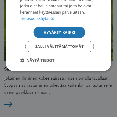
jotka olet heille antanut tai joita he ovat
keränneet käyttäessäsi palveluitaan.
Tietosuojakäytäntö
HYVÄKSY KAIKKI
SALLI VÄLTTÄMÄTTÖMÄT
NÄYTÄ TIEDOT
Sairastuminen on kriisi
Jokainen ihminen kokee sairastumisen omalla tavallaan.
Syöpään sairastuminen aiheuttaa kuitenkin sairastuneelle
usein psyykkisen kriisin.
Lue artikkeli