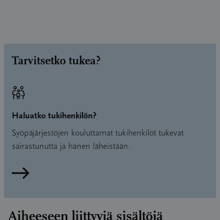
Tarvitsetko tukea?
Haluatko tukihenkilön?
Syöpäjärjestöjen kouluttamat tukihenkilöt tukevat
sairastunutta ja hänen läheistään.
Lue lisää
Aiheeseen liittyviä sisältöjä