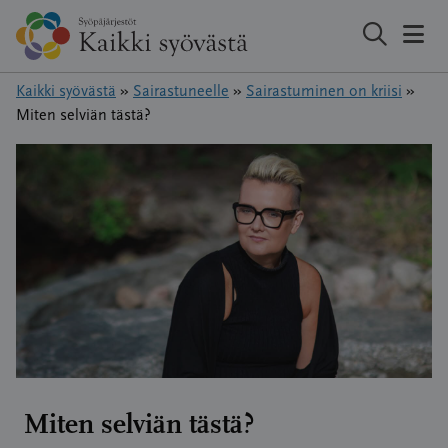
Hyppää
sisältöön
Kaikki syövästä
»
Sairastuneelle
»
Sairastuminen on kriisi
»
Miten selviän tästä?
Miten selviän tästä?