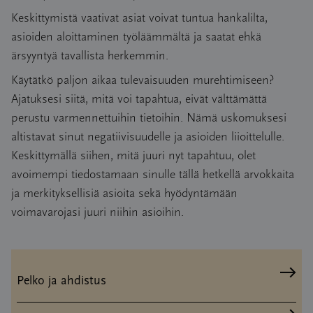
Keskittymistä vaativat asiat voivat tuntua hankalilta,
asioiden aloittaminen työläämmältä ja saatat ehkä
ärsyyntyä tavallista herkemmin.
Käytätkö paljon aikaa tulevaisuuden murehtimiseen?
Ajatuksesi siitä, mitä voi tapahtua, eivät välttämättä
perustu varmennettuihin tietoihin. Nämä uskomuksesi
altistavat sinut negatiivisuudelle ja asioiden liioittelulle.
Keskittymällä siihen, mitä juuri nyt tapahtuu, olet
avoimempi tiedostamaan sinulle tällä hetkellä arvokkaita
ja merkityksellisiä asioita sekä hyödyntämään
voimavarojasi juuri niihin asioihin.
Pelko ja ahdistus