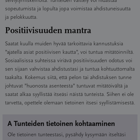
selviytymiskeinolta. Tunteiden välttely voi hidastaa
sopeutumista ja lopulta jopa voimistaa ahdistuneisuutta
ja pelokkuutta.
Positiivisuuden mantra
Saatat kuulla muiden hyvää tarkoittavia kannustuksia
”ajatella asiat positiivisen kautta”, voi tuntua mitätöinniltä.
Sosiaalisissa suhteissa viriävä positiivisuuden odotus voi
sen sijaan vahvistaa ahdistustasi ja tuntua kohtuuttomalta
taakalta. Kokemus siitä, että pelon tai ahdistuksen tunne
johtuvat ”huonosta asenteesta” tuntuvat mitätöivältä ja
saatat alkaa syyllistää itseäsi näistä tunteista. Siihen ei ole
tarvetta, opettele olemaan tietoinen itsesi syyllistämisestä.
A Tunteiden tietoinen kohtaaminen
Ole tietoinen tunteestasi, pysähdy kysymään itseltäsi