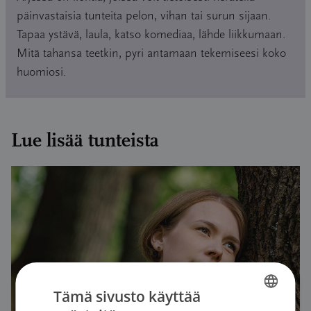
päinvastaisia tunteita pelon, vihan tai surun sijaan.
Tapaa ystävä, laula, katso komediaa, lähde liikkumaan.
Mitä tahansa teetkin, pyri antamaan tekemiseesi koko
huomiosi.
Lue lisää tunteista
Tämä sivusto käyttää