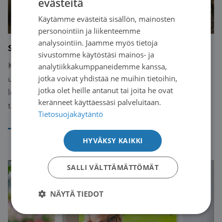
evästeitä
FINNISH
Käytämme evästeitä sisällön, mainosten
SWEDISH
personointiin ja liikenteemme
ENGLISH
analysointiin. Jaamme myös tietoja
Suru
sivustomme käytöstäsi mainos- ja
Kenenkään ei ole helppoa hyväksyä sairauttaan ja
analytiikkakumppaneidemme kanssa,
jotka voivat yhdistää ne muihin tietoihin,
useimmat kokevat alakuloa sairauteen liittyvästä
jotka olet heille antanut tai joita he ovat
luopumisesta, tulevaisuuden haaveiden menettämisestä
keränneet käyttäessäsi palveluitaan.
tai kokemuksesta vaikuttaa itse omaan elämään.
Tietosuojakäytäntö
Lue artikkeli
HYVÄKSY KAIKKI
SALLI VÄLTTÄMÄTTÖMÄT
NÄYTÄ TIEDOT