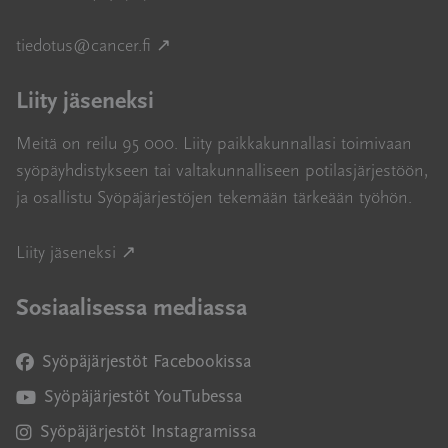
Avautuu uuteen ikkunaan
tiedotus@cancer.fi
↗
Liity jäseneksi
Meitä on reilu 95 000. Liity paikkakunnallasi toimivaan
syöpäyhdistykseen tai valtakunnalliseen potilasjärjestöön,
ja osallistu Syöpäjärjestöjen tekemään tärkeään työhön.
Avautuu uuteen ikkunaan
Liity jäseneksi ↗
Sosiaalisessa mediassa
Syöpäjärjestöt Facebookissa
Avautuu uuteen ikkunaan
Syöpäjärjestöt YouTubessa
Avautuu uuteen ikkunaan
Syöpäjärjestöt Instagramissa
Avautuu uuteen ikkunaan