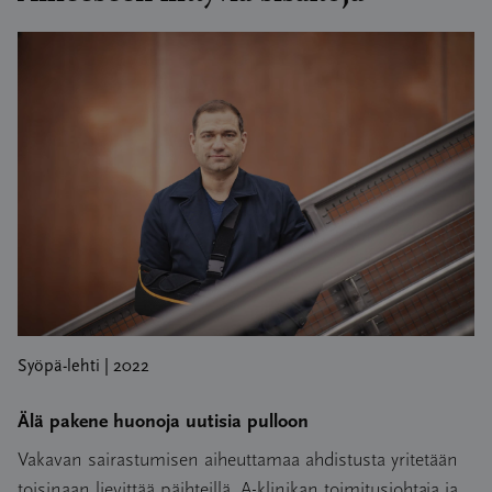
Syöpä-lehti | 2022
Älä pakene huonoja uutisia pulloon
Vakavan sairastumisen aiheuttamaa ahdistusta yritetään
toisinaan lievittää päihteillä. A-klinikan toimitusjohtaja ja