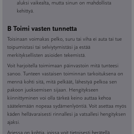
aluksi vaikealta, mutta sinun on mahdollista
kehittyä.
B Toimi vasten tunnetta
Toisinaan voimakas pelko, suru tai viha ei auta tai tue
toipumistasi tai selviytymistäsi ja estää
merkityksellisten asioiden tekemistä.
Voit harjoitella toimimaan päinvastoin mitä tunteesi
sanoo. Tunteen vastaisen toiminnan tarkoituksena on
mennä kohti sitä, mitä pelkäät, lähestyä pelkoa sen
pakoon juoksemisen sijaan. Hengitykseen
kiinnittyminen voi olla tärkeä keino auttaa kehoa
säätelemään nopeaa sydämenlyöntiä. Voit asettaa myös
käden hellävaraisesti rinnallesi ja vatsallesi hengityksen
ajaksi.
Arjessa on kohtia, joissa voit tietoisesti herätellä