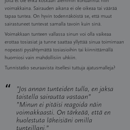
joita et ole ehkä koskaan aiemmin kohdannut niin
voimakkaina. Sairauden aikana ei ole oikeaa tai väärää
tapaa tuntea. On hyvin todennäköistä se, että muut
sairastuneet tuntevat samalla tavoin kuin sinä.
Voimakkaan tunteen vallassa sinun voi olla vaikeaa
erottaa tosiasiat ja tunne saattaa yllyttää sinua toimimaan
nopeasti pysähtymättä tosiasioihin tai kiinnittämällä
huomiosi vain mahdollisiin uhkiin.
Tunnistatko seuraavista itsellesi tuttuja ajatusmalleja?
”Jos annan tunteiden tulla, en jaksa
taistella sairautta vastaan”
”Minun ei pitäisi reagoida näin
voimakkaasti. On tärkeää, että en
huolestuta läheisiäni omilla
tunteillani.”