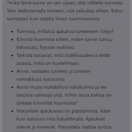
”mikä tämä tunne on sen sijaan, että välttelet tunnetta.
Vain tiedostamalla tunteesi, voit vaikuttaa siihen. Katso
tunnettasi kuin etäältä ilman tuomitsemista.
Tunnista, millaisia ajatuksia tunteeseen liittyy?
Kiinnitä huomiota siihen, miten tunne tuntuu
kehossasi, fyysiset reaktiosi.
Tarkista tosiasiat, mitä todellisuudessa tiedät
asiasta, mikä on kuvitelmaasi.
Arvioi, vastaako tunteesi ja tunteen
voimakkuus tosiasioita.
Arvioi muita mahdollisia näkökulmia ja tee
tietoisia valintoja siitä, mihin tässä kohtaa on
tärkeää kiinnittää huomioita?
Harjoittele ajatuksesta irti päästämistä, ikään
kuin katsoisit niitä liukuhihnalla. Ajatukset
tulevat ja menevät. Harjoittelu saattaa tuntua