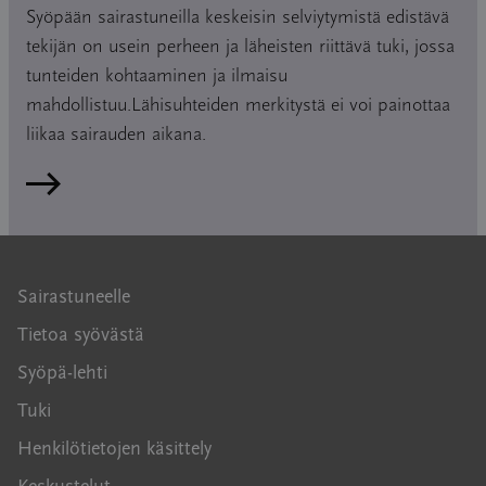
sukurauhaskudoksen (kiveskudospalan tai
Syöpään sairastuneilla keskeisin selviytymistä edistävä
munassarjakudospalan) talteen ottaminen ja
tekijän on usein perheen ja läheisten riittävä tuki, jossa
pakastaminen. Joskus vaihtoehtona on myös
tunteiden kohtaaminen ja ilmaisu
sukupuolielinten huolellinen suojaaminen sädehoidon
mahdollistuu.Lähisuhteiden merkitystä ei voi painottaa
aikana. Nämä toimet lisäävät lapsen mahdollisuutta tulla
liikaa sairauden aikana.
aikanaan itse vanhemmaksi, mutta eivät takaa sitä.
Lue artikkeli
Sairastuneelle
Tietoa syövästä
Syöpä-lehti
Tuki
Henkilötietojen käsittely