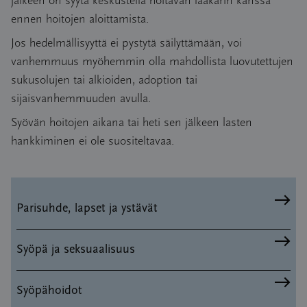
jälkeen on syytä keskustella hoitavan lääkärin kanssa
ennen hoitojen aloittamista.
Jos hedelmällisyyttä ei pystytä säilyttämään, voi
vanhemmuus myöhemmin olla mahdollista luovutettujen
sukusolujen tai alkioiden, adoption tai
sijaisvanhemmuuden avulla.
Syövän hoitojen aikana tai heti sen jälkeen lasten
hankkiminen ei ole suositeltavaa.
Parisuhde, lapset ja ystävät
Syöpä ja seksuaalisuus
Syöpähoidot