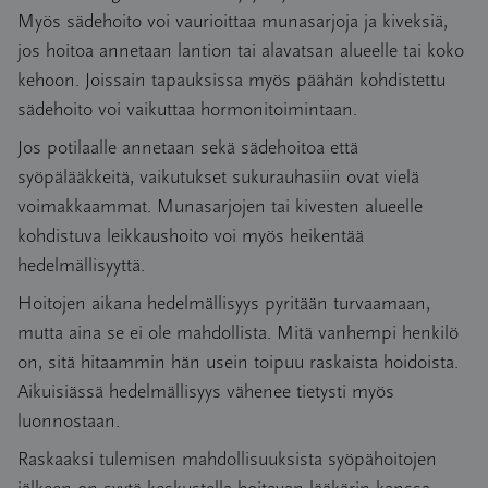
Myös sädehoito voi vaurioittaa munasarjoja ja kiveksiä,
jos hoitoa annetaan lantion tai alavatsan alueelle tai koko
kehoon. Joissain tapauksissa myös päähän kohdistettu
sädehoito voi vaikuttaa hormonitoimintaan.
Jos potilaalle annetaan sekä sädehoitoa että
syöpälääkkeitä, vaikutukset sukurauhasiin ovat vielä
voimakkaammat. Munasarjojen tai kivesten alueelle
kohdistuva leikkaushoito voi myös heikentää
hedelmällisyyttä.
Hoitojen aikana hedelmällisyys pyritään turvaamaan,
mutta aina se ei ole mahdollista. Mitä vanhempi henkilö
on, sitä hitaammin hän usein toipuu raskaista hoidoista.
Aikuisiässä hedelmällisyys vähenee tietysti myös
luonnostaan.
Raskaaksi tulemisen mahdollisuuksista syöpähoitojen