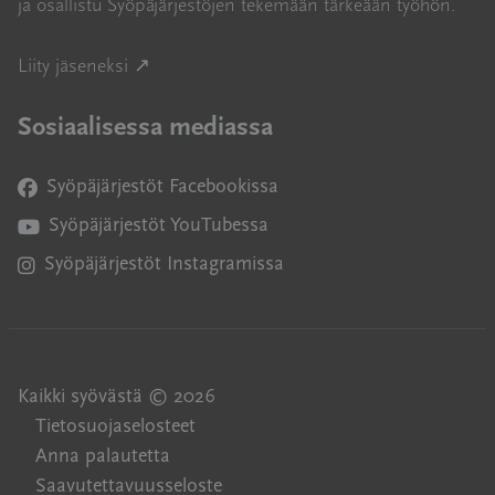
ja osallistu Syöpäjärjestöjen tekemään tärkeään työhön.
Avautuu uuteen ikkunaan
Liity jäseneksi ↗
Sosiaalisessa mediassa
Syöpäjärjestöt Facebookissa
Avautuu uuteen ikkunaan
Syöpäjärjestöt YouTubessa
Avautuu uuteen ikkunaan
Syöpäjärjestöt Instagramissa
Avautuu uuteen ikkunaan
Kaikki syövästä © 2026
Tietosuojaselosteet
Anna palautetta
Saavutettavuusseloste