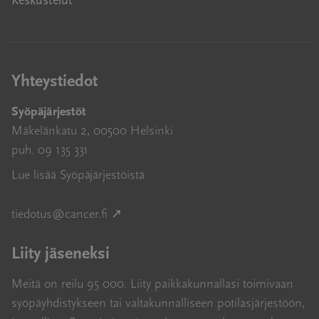
Keskustelut
Yhteystiedot
Syöpäjärjestöt
Mäkelänkatu 2, 00500 Helsinki
puh. 09 135 331
Lue lisää Syöpäjärjestöistä
Avautuu uuteen ikkunaan
tiedotus@cancer.fi
↗
Liity jäseneksi
Meitä on reilu 95 000. Liity paikkakunnallasi toimivaan
syöpäyhdistykseen tai valtakunnalliseen potilasjärjestöön,