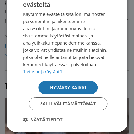
henkilötietoja, joiden avulla olet tunnistettavissa suoraan
evästeitä
FINNISH
tai epäsuorasti. Sinulta pyydetään seuraavat henkilötiedot
Käytämme evästeitä sisällön, mainosten
SWEDISH
pakollisena: nimi ja puhelinnumero tai sähköpostisosoite.
personointiin ja liikenteemme
ENGLISH
Antamasi henkilötiedot välitetään alueelliselle
analysointiin. Jaamme myös tietoja
syöpäyhdistykselle tai valtakunnalliselle potilasjärjestölle.
sivustomme käytöstäsi mainos- ja
analytiikkakumppaneidemme kanssa,
Lue lisää henkilötietojesi käsittelystä Suomen
jotka voivat yhdistää ne muihin tietoihin,
syöpäyhdistyksessä.
jotka olet heille antanut tai joita he ovat
keränneet käyttäessäsi palveluitaan.
Tietosuojakäytäntö
Lue lisää vertaistuesta
HYVÄKSY KAIKKI
SALLI VÄLTTÄMÄTTÖMÄT
NÄYTÄ TIEDOT