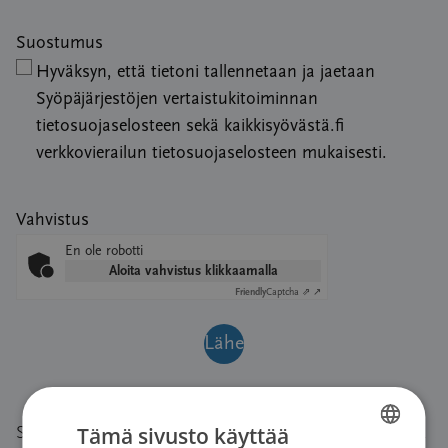
Suostumus
Hyväksyn, että tietoni tallennetaan ja jaetaan
Syöpäjärjestöjen vertaistukitoiminnan
tietosuojaselosteen sekä kaikkisyövästä.fi
verkkovierailun tietosuojaselosteen mukaisesti.
Vahvistus
En ole robotti
Aloita vahvistus klikkaamalla
Friendly
Captcha ⇗
Suomen syöpäyhdistys kerää, käsittelee ja käyttää sinusta
Tämä sivusto käyttää