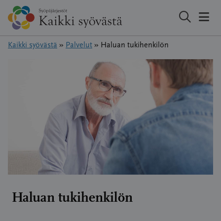
Hyppää
sisältöön
Kaikki syövästä
»
Palvelut
»
Haluan tukihenkilön
Haluan tukihenkilön