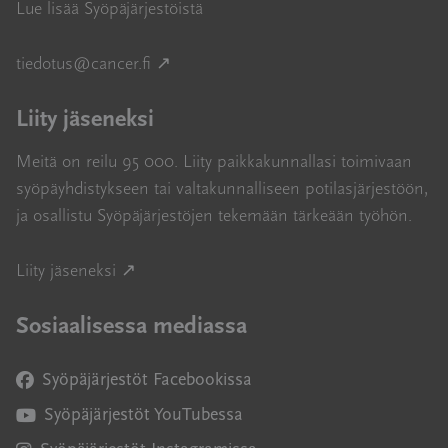
Lue lisää Syöpäjärjestöistä
Avautuu uuteen ikkunaan
tiedotus@cancer.fi
↗
Liity jäseneksi
Meitä on reilu 95 000. Liity paikkakunnallasi toimivaan
syöpäyhdistykseen tai valtakunnalliseen potilasjärjestöön,
ja osallistu Syöpäjärjestöjen tekemään tärkeään työhön.
Avautuu uuteen ikkunaan
Liity jäseneksi ↗
Sosiaalisessa mediassa
Syöpäjärjestöt Facebookissa
Avautuu uuteen ikkunaan
Syöpäjärjestöt YouTubessa
Avautuu uuteen ikkunaan