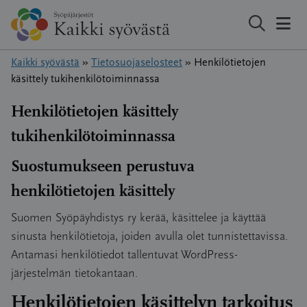
Hyppää
sisältöön
Kaikki syövästä
»
Tietosuojaselosteet
»
Henkilötietojen
käsittely tukihenkilötoiminnassa
Henkilötietojen käsittely
tukihenkilötoiminnassa
Suostumukseen perustuva
henkilötietojen käsittely
Suomen Syöpäyhdistys ry kerää, käsittelee ja käyttää
sinusta henkilötietoja, joiden avulla olet tunnistettavissa.
Antamasi henkilötiedot tallentuvat WordPress-
järjestelmän tietokantaan.
Henkilötietojen käsittelyn tarkoitus