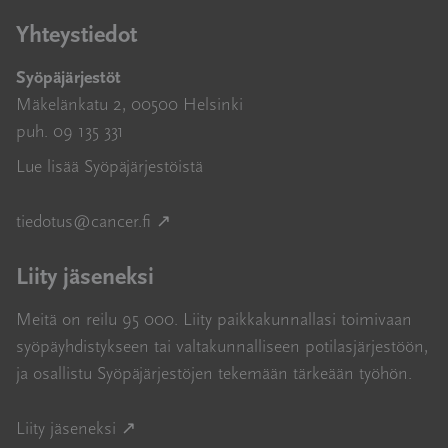
Yhteystiedot
Syöpäjärjestöt
Mäkelänkatu 2, 00500 Helsinki
puh. 09 135 331
Lue lisää Syöpäjärjestöistä
Avautuu uuteen ikkunaan
tiedotus@cancer.fi
↗
Liity jäseneksi
Meitä on reilu 95 000. Liity paikkakunnallasi toimivaan
syöpäyhdistykseen tai valtakunnalliseen potilasjärjestöön,
ja osallistu Syöpäjärjestöjen tekemään tärkeään työhön.
Avautuu uuteen ikkunaan
Liity jäseneksi ↗