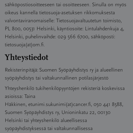
sähköpostiosoitteeseen tai osoitteeseen. Sinulla on myös
oikeus kannella tietosuoja-asetuksen rikkomuksesta
valvontaviranomaiselle: Tietosuojavaltuutetun toimisto,
PL 800, 00531 Helsinki, käyntiosoite: Lintulahdenkuja 4,
Helsinki, puhelinvaihde: 029 566 6700, sähköposti:
tietosuoja(at)om.fi.
Yhteystiedot
Rekisterinpitäjä: Suomen Syöpäyhdistys ry ja alueellinen
syöpäyhdistys tai valtakunnallinen potilasjärjestö
Yhteyshenkilö tukihenkilöpyyntöjen rekisteriä koskevissa
asioissa: Taina
Häkkinen, etunimi.sukunimi(at)cancer.fi, 050 441 8588,
Suomen Syöpäyhdistys ry, Unioninkatu 22, 00130
Helsinki tai yhteyshenkilö alueellisessa
syöpäyhdistyksessä tai valtakunnallisessa