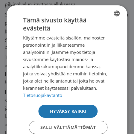
pilvipalvelun käyttösovelluksessa.
Suomen Syöpäyhdistyksestä vain kahdella työntekijällä on
Tämä sivusto käyttää
pääsy kaikkiin tukihenkilöpyyntöjen rekistereihin
evästeitä
FINNISH
järjestelmän ylläpito- ja tukitehtävissä. Muutoin kukin
Käytämme evästeitä sisällön, mainosten
yhdistys käsittelee järjestelmässä vain
SWEDISH
personointiin ja liikenteemme
omien tukihenkilöpyyntöjensä henkilötietoja.
ENGLISH
analysointiin. Jaamme myös tietoja
Tallennetut tiedot ovat Microsoftin datakeskuksessa EU:n
sivustomme käytöstäsi mainos- ja
alueella, eikä niitä siirretä EU:n alueen ulkopuolelle.
analytiikkakumppaneidemme kanssa,
Järjestelmään pääsee vain monivaiheisella
jotka voivat yhdistää ne muihin tietoihin,
jotka olet heille antanut tai joita he ovat
todentamisella.
keränneet käyttäessäsi palveluitaan.
Henkilötietojen käsittelijällä,
Tietosuojakäytäntö
suomalaisella eCraft Etima Oy:llä on pääsy
järjestelmän tukihenkilöpyyntöjen rekistereihin. Se
HYVÄKSY KAIKKI
käsittelee tietoja käyttöönotto-, kehitys-, tuki-, ylläpito-,
analytiikka-, koulutus- ja konsultointipalvelusten
SALLI VÄLTTÄMÄTTÖMÄT
tarjoamiseksi ja toteuttamiseksi Suomen Syöpäyhdistys