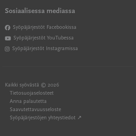
Sosiaalisessa mediassa
Syöpäjärjestöt Facebookissa
Avautuu uuteen ikkunaan
Syöpäjärjestöt YouTubessa
Avautuu uuteen ikkunaan
Syöpäjärjestöt Instagramissa
Avautuu uuteen ikkunaan
Kaikki syövästä © 2026
Tietosuojaselosteet
Anna palautetta
Saavutettavuusseloste
Avautuu uuteen ikkuna
Syöpäjärjestöjen yhteystiedot ↗