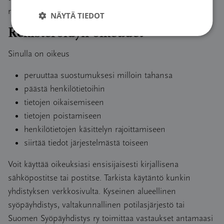
ry:lle.
NÄYTÄ TIEDOT
Rekisteröidyn oikeudet
Sinulla on oikeus
peruuttaa suostumuksesi milloin tahansa
päästä henkilötietoihin
tietojen oikaisemiseen
tietojen poistamiseen
henkilötietojen käsittelyn rajoittamiseen
siirtää tiedot järjestelmästä toiseen
Voit käyttää oikeuksiasi ensisijaisesti kirjallisena
sähköpostitse tai postitse. Tarkista käytäntö kunkin
yhdistyksen verkkosivulta. Kyseinen alueellinen
syöpäyhdistys, valtakunnallinen potilasjärjestö tai
Suomen Syöpäyhdistys ry toimittaa vastaukset antamaasi