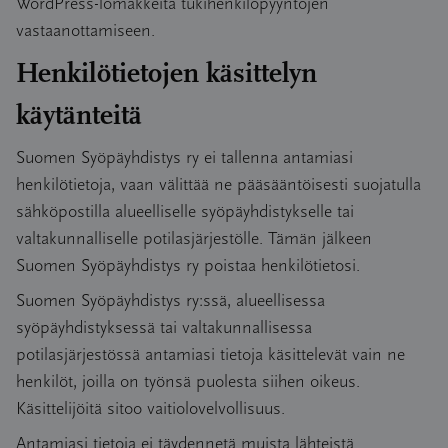
WordPress-lomakkeita tukihenkilöpyyntöjen
vastaanottamiseen.
Henkilötietojen käsittelyn
käytänteitä
Suomen Syöpäyhdistys ry ei tallenna antamiasi
henkilötietoja, vaan välittää ne pääsääntöisesti suojatulla
sähköpostilla alueelliselle syöpäyhdistykselle tai
valtakunnalliselle potilasjärjestölle. Tämän jälkeen
Suomen Syöpäyhdistys ry poistaa henkilötietosi.
Suomen Syöpäyhdistys ry:ssä, alueellisessa
syöpäyhdistyksessä tai valtakunnallisessa
potilasjärjestössä antamiasi tietoja käsittelevät vain ne
henkilöt, joilla on työnsä puolesta siihen oikeus.
Käsittelijöitä sitoo vaitiolovelvollisuus.
Antamiasi tietoja ei täydennetä muista lähteistä.