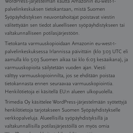
WordPress-järjestelmän kautta Amazonin eu-west-1-
palvelinkeskuksen tietokantaan, mistä Suomen
Syöpäyhdistyksen neuvontahoitajat poistavat viestin
välitettyään sen tiedot alueelliseen syöpäyhdistykseen tai
valtakunnalliseen potilasjärjestöön.
Tietokanta varmuuskopioidaan Amazonin eu-west-1-
palvelinkeskuksessa Irlannissa päivittäin (klo 3:03 UTC eli
aamulla klo 5:03 Suomen aikaa tai klo 6:03 kesäaikana), ja
varmuuskopioita säilytetään vuoden ajan. Viesti
välttyy varmuuskopioinnilta, jos se ehditään poistaa
tietokannasta ennen seuraavaa varmuuskopiointia.
Henkilötietoja ei käsitellä EU:n alueen ulkopuolella.
Trimedia Oy käsittelee WordPress-järjestelmään syötettyjä
henkilötietoja tarjotakseen Suomen Syöpäyhdistykselle
verkkopalveluja. Alueellisilla syöpäyhdistyksillä ja
valtakunnallisilla potilasjärjestöillä on myös omia