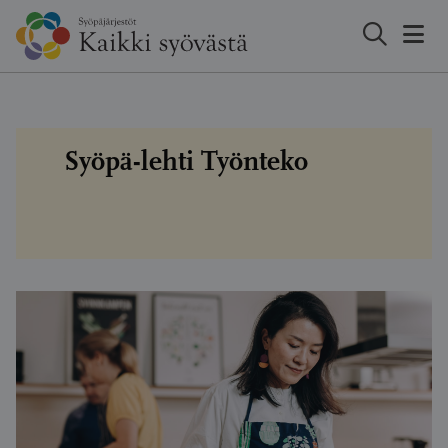
Hyppää
sisältöön
Syöpä-lehti Työnteko