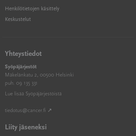
Henkilötietojen käsittely
Keskustelut
Yhteystiedot
Syöpäjärjestöt
Mäkelänkatu 2, 00500 Helsinki
puh. 09 135 331
Lue lisää Syöpäjärjestöistä
Avautuu uuteen ikkunaan
tiedotus@cancer.fi
↗
Liity jäseneksi