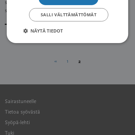
seurannalla lääkärit voisivat antaa kohdennettua tukea
sitä tarvitseville.
SALLI VÄLTTÄMÄTTÖMÄT
Lue artikkeli
NÄYTÄ TIEDOT
Artikkelien
2
«
1
sivutus
Sairastuneelle
Tietoa syövästä
Syöpä-lehti
Tuki