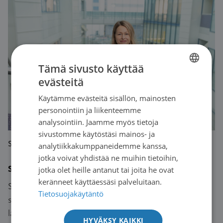
Tämä sivusto käyttää
evästeitä
FINNISH
Käytämme evästeitä sisällön, mainosten
SWEDISH
personointiin ja liikenteemme
ENGLISH
analysointiin. Jaamme myös tietoja
sivustomme käytöstäsi mainos- ja
Syöpä-lehti | 2020
analytiikkakumppaneidemme kanssa,
jotka voivat yhdistää ne muihin tietoihin,
Sähköisestä seurannasta apua työhön palaajalle
jotka olet heille antanut tai joita he ovat
keränneet käyttäessäsi palveluitaan.
Syöpälääkäreiden tulee olla mukana myös potilaan
Tietosuojakäytäntö
seurannassa ja työhön paluun suunnittelussa, sanoo
lääketieteen tohtori Sanna Iivanainen. Sähköisellä
HYVÄKSY KAIKKI