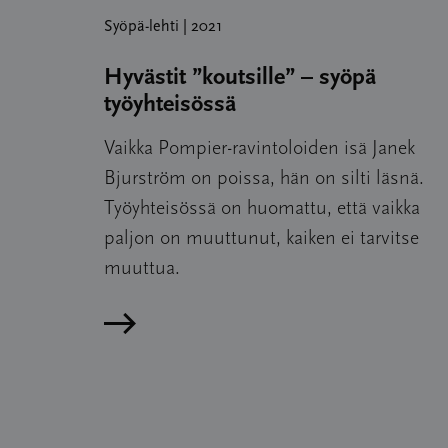
Syöpä-lehti | 2021
Hyvästit ”koutsille” – syöpä
työyhteisössä
Vaikka Pompier-ravintoloiden isä Janek
Bjurström on poissa, hän on silti läsnä.
Työyhteisössä on huomattu, että vaikka
paljon on muuttunut, kaiken ei tarvitse
muuttua.
Lue artikkeli