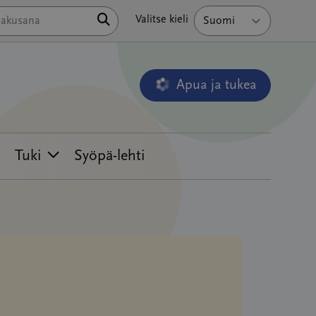
Hae
Valitse kieli
Apua ja tukea
Avautuu uudessa ikkunass
Tuki
Syöpä-lehti