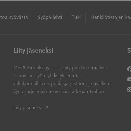
etoa syövästä
Syöpä-lehti
Tuki
Henkilötietojen käs
Liity jäseneksi
S
Meitä on reilu 95 000. Liity paikkakunnallasi
A
toimivaan syöpäyhdistykseen tai
A
valtakunnalliseen potilasjärjestöön, ja osallistu
Syöpäjärjestöjen tekemään tärkeään työhön.
A
Avautuu uuteen ikkunaan
Liity jäseneksi ↗