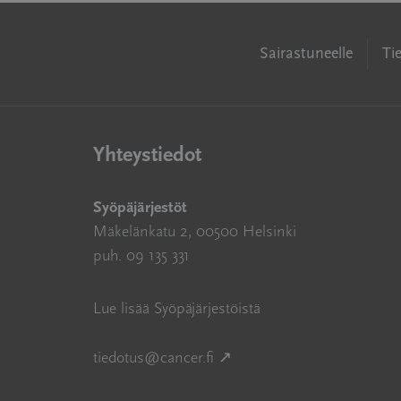
Sairastuneelle
Ti
Yhteystiedot
Syöpäjärjestöt
Mäkelänkatu 2, 00500 Helsinki
puh. 09 135 331
Lue lisää Syöpäjärjestöistä
Avautuu uuteen ikkunaan
tiedotus@cancer.fi
↗