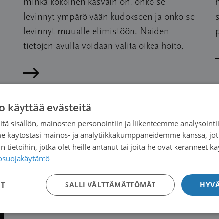
minkä kokoinen kasvain on, onko se
h
levinnyt ympäröivään kudokseen ja onko se
s
levinnyt muualle elimistöön. Näiden
p
tietojen avulla voidaan valita oikea hoito.
Lue artikkeli
o käyttää evästeitä
tä sisällön, mainosten personointiin ja liikenteemme analysoint
Artikkelien
7
«
1
…
5
6
me käytöstäsi mainos- ja analytiikkakumppaneidemme kanssa, jot
 tietoihin, jotka olet heille antanut tai joita he ovat keränneet kä
sivutus
tosuojakäytäntö
OT
SALLI VÄLTTÄMÄTTÖMÄT
HYVÄ