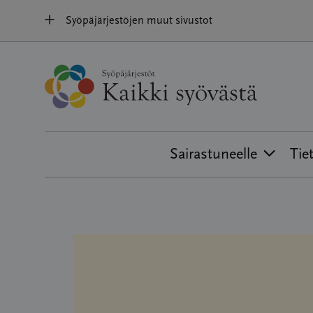
Hyppää
Syöpäjärjestöjen muut sivustot
sisältöön
Sairastuneelle
Tie