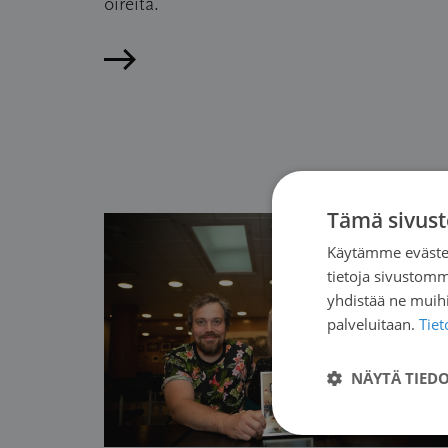
oireita.
Lue artikkeli
Tämä sivust
Käytämme evästei
tietoja sivustom
yhdistää ne muihin
palveluitaan.
Tie
NÄYTÄ TIED