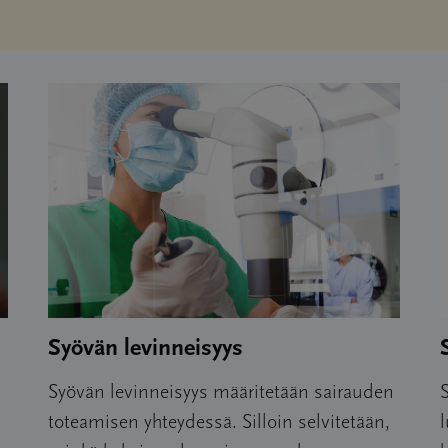
Syövän levinneisyys
Syövän levinneisyys määritetään sairauden
S
toteamisen yhteydessä. Silloin selvitetään,
l