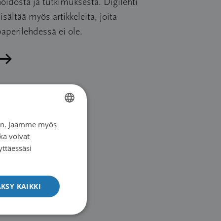
oidosta ja tutkimuksesta. Digilehti
isältää myös artikkeleita, joita
aperilehdessä ei ole.
Lue artikkeli
iin. Jaamme myös
FINNISH
ka voivat
SWEDISH
yttäessäsi
ENGLISH
KSY KAIKKI