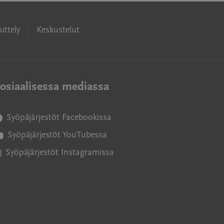
ittely
Keskustelut
osiaalisessa mediassa
Syöpäjärjestöt Facebookissa
vautuu uuteen ikkunaan
Syöpäjärjestöt YouTubessa
vautuu uuteen ikkunaan
Syöpäjärjestöt Instagramissa
vautuu uuteen ikkunaan