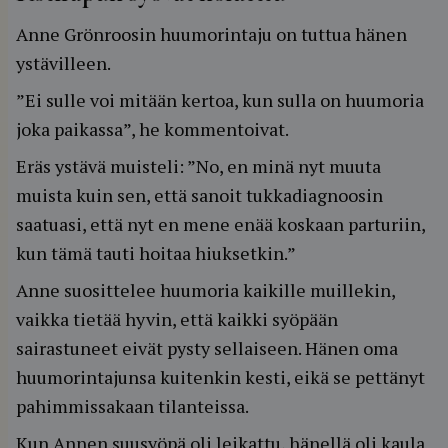
Anne Grönroosin huumorintaju on tuttua hänen
ystävilleen.
”Ei sulle voi mitään kertoa, kun sulla on huumoria
joka paikassa”, he kommentoivat.
Eräs ystävä muisteli: ”No, en minä nyt muuta
muista kuin sen, että sanoit tukkadiagnoosin
saatuasi, että nyt en mene enää koskaan parturiin,
kun tämä tauti hoitaa hiuksetkin.”
Anne suosittelee huumoria kaikille muillekin,
vaikka tietää hyvin, että kaikki syöpään
sairastuneet eivät pysty sellaiseen. Hänen oma
huumorintajunsa kuitenkin kesti, eikä se pettänyt
pahimmissakaan tilanteissa.
Kun Annen suusyöpä oli leikattu, hänellä oli kaula