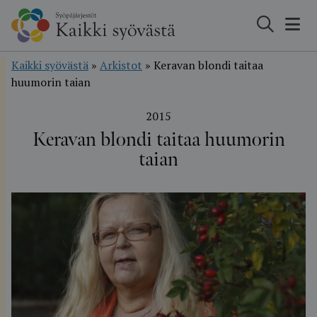
Hyppää
sisältöön
Kaikki syövästä
»
Arkistot
»
Keravan blondi taitaa
huumorin taian
2015
Keravan blondi taitaa huumorin
taian