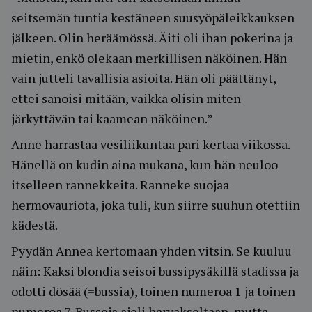
seitsemän tuntia kestäneen suusyöpäleikkauksen
jälkeen. Olin heräämössä. Äiti oli ihan pokerina ja
mietin, enkö olekaan merkillisen näköinen. Hän
vain jutteli tavallisia asioita. Hän oli päättänyt,
ettei sanoisi mitään, vaikka olisin miten
järkyttävän tai kaamean näköinen.”
Anne harrastaa vesiliikuntaa pari kertaa viikossa.
Hänellä on kudin aina mukana, kun hän neuloo
itselleen rannekkeita. Ranneke suojaa
hermovauriota, joka tuli, kun siirre suuhun otettiin
kädestä.
Pyydän Annea kertomaan yhden vitsin. Se kuuluu
näin: Kaksi blondia seisoi bussipysäkillä stadissa ja
odotti dösää (=bussia), toinen numeroa 1 ja toinen
numeroa 7. Busseja ajeli harvakseltaan, mutta