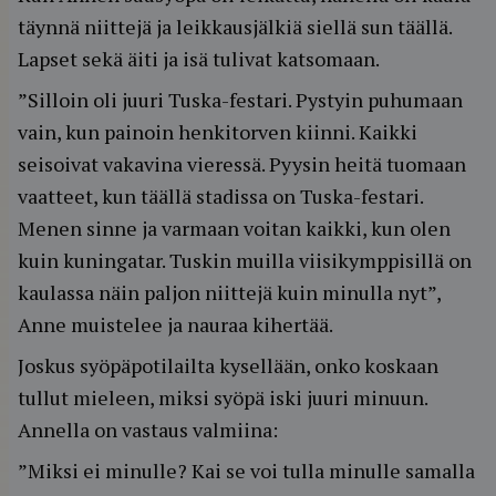
täynnä niittejä ja leikkausjälkiä siellä sun täällä.
Lapset sekä äiti ja isä tulivat katsomaan.
”Silloin oli juuri Tuska-festari. Pystyin puhumaan
vain, kun painoin henkitorven kiinni. Kaikki
seisoivat vakavina vieressä. Pyysin heitä tuomaan
vaatteet, kun täällä stadissa on Tuska-festari.
Menen sinne ja varmaan voitan kaikki, kun olen
kuin kuningatar. Tuskin muilla viisikymppisillä on
kaulassa näin paljon niittejä kuin minulla nyt”,
Anne muistelee ja nauraa kihertää.
Joskus syöpäpotilailta kysellään, onko koskaan
tullut mieleen, miksi syöpä iski juuri minuun.
Annella on vastaus valmiina:
”Miksi ei minulle? Kai se voi tulla minulle samalla