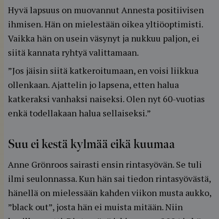
Hyvä lapsuus on muovannut Annesta positiivisen
ihmisen. Hän on mielestään oikea yltiöoptimisti.
Vaikka hän on usein väsynyt ja nukkuu paljon, ei
siitä kannata ryhtyä valittamaan.
”Jos jäisin siitä katkeroitumaan, en voisi liikkua
ollenkaan. Ajattelin jo lapsena, etten halua
katkeraksi vanhaksi naiseksi. Olen nyt 60-vuotias
enkä todellakaan halua sellaiseksi.”
Suu ei kestä kylmää eikä kuumaa
Anne Grönroos sairasti ensin rintasyövän. Se tuli
ilmi seulonnassa. Kun hän sai tiedon rintasyövästä,
hänellä on mielessään kahden viikon musta aukko,
”black out”, josta hän ei muista mitään. Niin