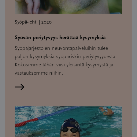
Syöpä-lehti | 2020
Syövän periytyvyys herättää kysymyksiä
Syöpäjärjestöjen neuvontapalveluihin tulee
paljon kysymyksiä syöpäriskin periytyvyydestä.
Kokosimme tähän viisi yleisintä kysymystä ja
vastauksemme niihin.
Lue artikkeli