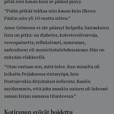
pitää niin kauan kuin se päässä pysyy.
”Pidän pitkää tukkaa niin kauan kuin ilkeen.
Päätin niin yli 10 vuotta sitten.”
Anne Grönroos ei ole päässyt helpolla. Sairauksien
lista on pitkä: on diabetes, kolesterolivaivoja,
verenpainetta, refluksitauti, masennus,
sarkoidoosi eli monielintulehdussairaus. Hän on
nykyään eläkkeellä.
”Otan vastaan sen, mitä tulee. Kun minulta oli
leikattu Peijaksessa rintasyöpä, luin
Dostojevskin
Kirjoituksia kellarista
. Kuulin
myöhemmin, että joku muukin nainen oli lukenut
saman kirjan samassa tilanteessa.”
Kotirapun syövät hoidettu