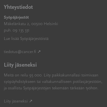
Yhteystiedot
Syöpäjärjestöt
Mäkelänkatu 2, 00500 Helsinki
puh. 09 135 331
Lue lisää Syöpäjärjestöistä
Avautuu uuteen ikkunaan
tiedotus@cancer.fi
↗
Liity jäseneksi
Meitä on reilu 95 000. Liity paikkakunnallasi toimivaan
syöpäyhdistykseen tai valtakunnalliseen potilasjärjestöön,
ja osallistu Syöpäjärjestöjen tekemään tärkeään työhön.
Avautuu uuteen ikkunaan
Liity jäseneksi ↗