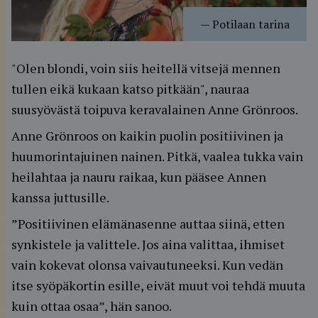
—
Potilaan tarina
"Olen blondi, voin siis heitellä vitsejä mennen
tullen eikä kukaan katso pitkään", nauraa
suusyövästä toipuva keravalainen Anne Grönroos.
Anne Grönroos on kaikin puolin positiivinen ja
huumorintajuinen nainen. Pitkä, vaalea tukka vain
heilahtaa ja nauru raikaa, kun pääsee Annen
kanssa juttusille.
”Positiivinen elämänasenne auttaa siinä, etten
synkistele ja valittele. Jos aina valittaa, ihmiset
vain kokevat olonsa vaivautuneeksi. Kun vedän
itse syöpäkortin esille, eivät muut voi tehdä muuta
kuin ottaa osaa”, hän sanoo.