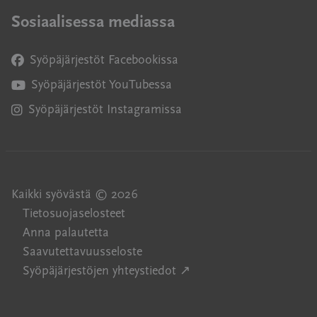
Sosiaalisessa mediassa
Syöpäjärjestöt Facebookissa
Avautuu uuteen ikkunaan
Syöpäjärjestöt YouTubessa
Avautuu uuteen ikkunaan
Syöpäjärjestöt Instagramissa
Avautuu uuteen ikkunaan
Kaikki syövästä © 2026
Tietosuojaselosteet
Anna palautetta
Saavutettavuusseloste
Avautuu uuteen ikkuna
Syöpäjärjestöjen yhteystiedot ↗