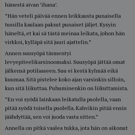
hänestä aivan ’ihana’.
”Hän veteli päivää ennen leikkausta punaisella
tussilla kaulaan paksut punaiset jäljet. Kysyin
häneltä, et kai sä tästä meinaa leikata, johon hän
virkkoi, kylläpä sitä juuri ajattelin.”
Annen suusyöpä täsmentyi
levyepiteelikarsinoomaksi. Suusyöpä jättää omat
jälkensä potilaaseen. Suu ei kestä kylmää eikä
kuumaa. Sitä pistelee koko ajan varsinkin silloin,
kun sitä liikuttaa. Puhuminenkin on liikuttamista.
”En voi syödä lainkaan leikatulla puolella, vaan
pitää syödä toisella puolella. Kahvikin pitää ensin
jäähdyttää, sen voi juoda vasta sitten.”
Annella on pitkä vaalea tukka, jota hän on aikonut