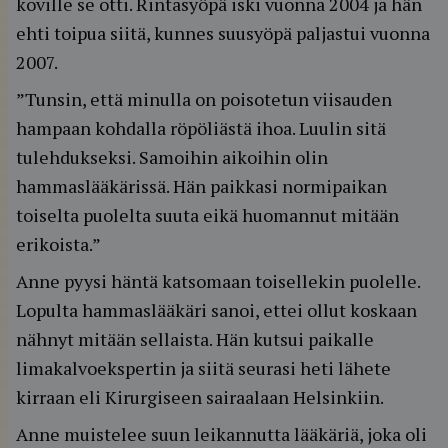
koville se otti. Rintasyöpä iski vuonna 2004 ja hän
ehti toipua siitä, kunnes suusyöpä paljastui vuonna
2007.
”Tunsin, että minulla on poisotetun viisauden
hampaan kohdalla röpöliästä ihoa. Luulin sitä
tulehdukseksi. Samoihin aikoihin olin
hammaslääkärissä. Hän paikkasi normipaikan
toiselta puolelta suuta eikä huomannut mitään
erikoista.”
Anne pyysi häntä katsomaan toisellekin puolelle.
Lopulta hammaslääkäri sanoi, ettei ollut koskaan
nähnyt mitään sellaista. Hän kutsui paikalle
limakalvoekspertin ja siitä seurasi heti lähete
kirraan eli Kirurgiseen sairaalaan Helsinkiin.
Anne muistelee suun leikannutta lääkäriä, joka oli