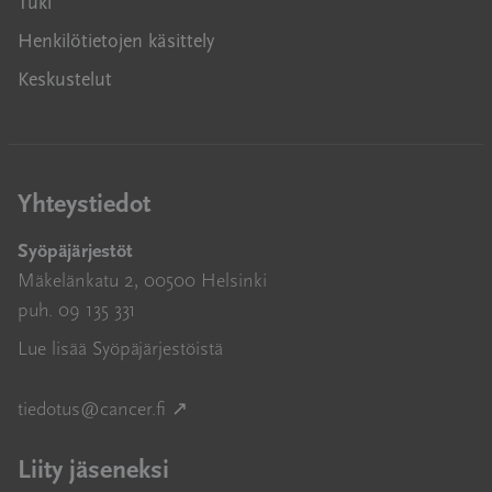
Tuki
Henkilötietojen käsittely
Keskustelut
Yhteystiedot
Syöpäjärjestöt
Mäkelänkatu 2, 00500 Helsinki
puh. 09 135 331
Lue lisää Syöpäjärjestöistä
Avautuu uuteen ikkunaan
tiedotus@cancer.fi
↗
Liity jäseneksi