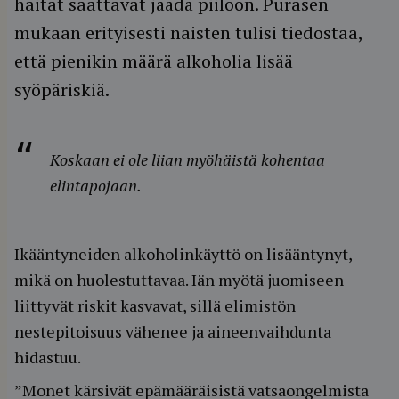
haitat saattavat jäädä piiloon. Purasen
mukaan erityisesti naisten tulisi tiedostaa,
että pienikin määrä alkoholia lisää
syöpäriskiä.
Koskaan ei ole liian myöhäistä kohentaa
elintapojaan.
Ikääntyneiden alkoholinkäyttö on lisääntynyt,
mikä on huolestuttavaa. Iän myötä juomiseen
liittyvät riskit kasvavat, sillä elimistön
nestepitoisuus vähenee ja aineenvaihdunta
hidastuu.
”Monet kärsivät epämääräisistä vatsaongelmista