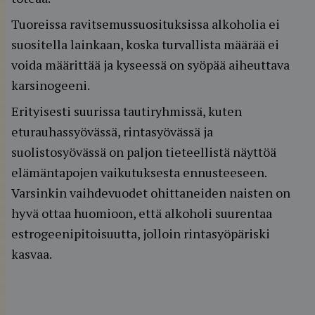
Tuoreissa ravitsemussuosituksissa alkoholia ei
suositella lainkaan, koska turvallista määrää ei
voida määrittää ja kyseessä on syöpää aiheuttava
karsinogeeni.
Erityisesti suurissa tautiryhmissä, kuten
eturauhassyövässä, rintasyövässä ja
suolistosyövässä on paljon tieteellistä näyttöä
elämäntapojen vaikutuksesta ennusteeseen.
Varsinkin vaihdevuodet ohittaneiden naisten on
hyvä ottaa huomioon, että alkoholi suurentaa
estrogeenipitoisuutta, jolloin rintasyöpäriski
kasvaa.