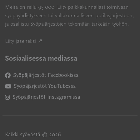
Meitä on reilu 95 000. Liity paikkakunnallasi toimivaan
syöpäyhdistykseen tai valtakunnalliseen potilasjärjestöön,
ja osallistu Syöpäjärjestöjen tekemään tärkeään työhön.
Avautuu uuteen ikkunaan
Liity jäseneksi ↗
Sosiaalisessa mediassa
Syöpäjärjestöt Facebookissa
Avautuu uuteen ikkunaan
Syöpäjärjestöt YouTubessa
Avautuu uuteen ikkunaan
Syöpäjärjestöt Instagramissa
Avautuu uuteen ikkunaan
Kaikki syövästä © 2026