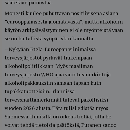
saatetaan painostaa.
Monesti kuulee puhuttavan positiivisena asiana
”eurooppalaisesta juomatavasta”, mutta alkoholin
käytön arkipäiväistyminen ei ole myönteistä vaan
se on haitallista syöpäriskin kannalta.
– Nykyään Etelä-Euroopan viinimaissa
terveysjärjestöt pyrkivät tiukempaan
alkoholipolitiikkaan. Myös maailman
terveysjärjestö WHO ajaa varoitusmerkintöjä
alkoholipakkauksiin samaan tapaan kuin
tupakkatuotteisiin. Irlannissa
terveyshaittamerkinnät tulevat pakollisiksi
vuoden 2026 alusta. Tätä tulisi edistää myös
Suomessa. Ihmisillä on oikeus tietää, jotta he
voivat tehdä tietoisia päätöksiä, Puranen sanoo.