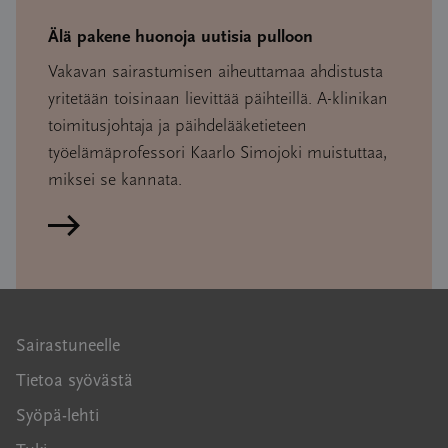
Älä pakene huonoja uutisia pulloon
Vakavan sairastumisen aiheuttamaa ahdistusta
yritetään toisinaan lievittää päihteillä. A-klinikan
toimitusjohtaja ja päihdelääketieteen
työelämäprofessori Kaarlo Simojoki muistuttaa,
miksei se kannata.
Lue artikkeli
Sairastuneelle
Tietoa syövästä
Syöpä-lehti