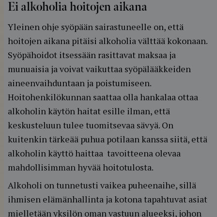
Ei alkoholia hoitojen aikana
Yleinen ohje syöpään sairastuneelle on, että
hoitojen aikana pitäisi alkoholia välttää kokonaan.
Syöpähoidot itsessään rasittavat maksaa ja
munuaisia ja voivat vaikuttaa syöpälääkkeiden
aineenvaihduntaan ja poistumiseen.
Hoitohenkilökunnan saattaa olla hankalaa ottaa
alkoholin käytön haitat esille ilman, että
keskusteluun tulee tuomitsevaa sävyä. On
kuitenkin tärkeää puhua potilaan kanssa siitä, että
alkoholin käyttö haittaa tavoitteena olevaa
mahdollisimman hyvää hoitotulosta.
Alkoholi on tunnetusti vaikea puheenaihe, sillä
ihmisen elämänhallinta ja kotona tapahtuvat asiat
mielletään yksilön oman vastuun alueeksi, johon