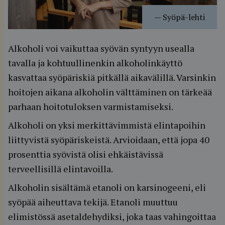
—
Syöpä-lehti
Alkoholi voi vaikuttaa syövän syntyyn usealla
tavalla ja kohtuullinenkin alkoholinkäyttö
kasvattaa syöpäriskiä pitkällä aikavälillä. Varsinkin
hoitojen aikana alkoholin välttäminen on tärkeää
parhaan hoitotuloksen varmistamiseksi.
Alkoholi on yksi merkittävimmistä elintapoihin
liittyvistä syöpäriskeistä. Arvioidaan, että jopa 40
prosenttia syövistä olisi ehkäistävissä
terveellisillä elintavoilla.
Alkoholin sisältämä etanoli on karsinogeeni, eli
syöpää aiheuttava tekijä. Etanoli muuttuu
elimistössä asetaldehydiksi, joka taas vahingoittaa