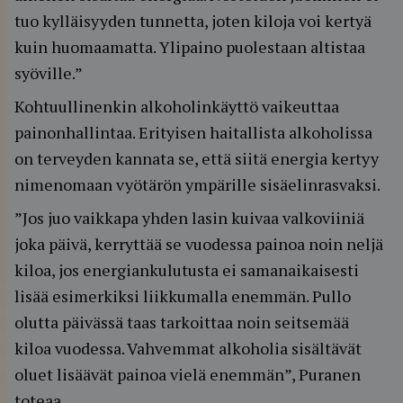
tuo kylläisyyden tunnetta, joten kiloja voi kertyä
kuin huomaamatta. Ylipaino puolestaan altistaa
syöville.”
Kohtuullinenkin alkoholinkäyttö vaikeuttaa
painonhallintaa. Erityisen haitallista alkoholissa
on terveyden kannata se, että siitä energia kertyy
nimenomaan vyötärön ympärille sisäelinrasvaksi.
”Jos juo vaikkapa yhden lasin kuivaa valkoviiniä
joka päivä, kerryttää se vuodessa painoa noin neljä
kiloa, jos energiankulutusta ei samanaikaisesti
lisää esimerkiksi liikkumalla enemmän. Pullo
olutta päivässä taas tarkoittaa noin seitsemää
kiloa vuodessa. Vahvemmat alkoholia sisältävät
oluet lisäävät painoa vielä enemmän”, Puranen
toteaa.