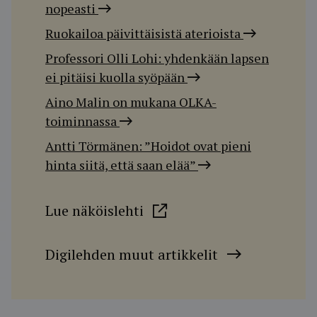
nopeasti
Ruokailoa päivittäisistä aterioista
Professori Olli Lohi: yhdenkään lapsen
ei pitäisi kuolla syöpään
Aino Malin on mukana OLKA-
toiminnassa
Antti Törmänen: ”Hoidot ovat pieni
hinta siitä, että saan elää”
Lue näköislehti
Digilehden muut artikkelit