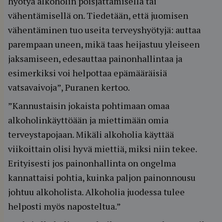
hyötyä alkoholin poisjättämisellä tai
vähentämisellä on. Tiedetään, että juomisen
vähentäminen tuo useita terveyshyötyjä: auttaa
parempaan uneen, mikä taas heijastuu yleiseen
jaksamiseen, edesauttaa painonhallintaa ja
esimerkiksi voi helpottaa epämääräisiä
vatsavaivoja”, Puranen kertoo.
”Kannustaisin jokaista pohtimaan omaa
alkoholinkäyttöään ja miettimään omia
terveystapojaan. Mikäli alkoholia käyttää
viikoittain olisi hyvä miettiä, miksi niin tekee.
Erityisesti jos painonhallinta on ongelma
kannattaisi pohtia, kuinka paljon painonnousu
johtuu alkoholista. Alkoholia juodessa tulee
helposti myös naposteltua.”