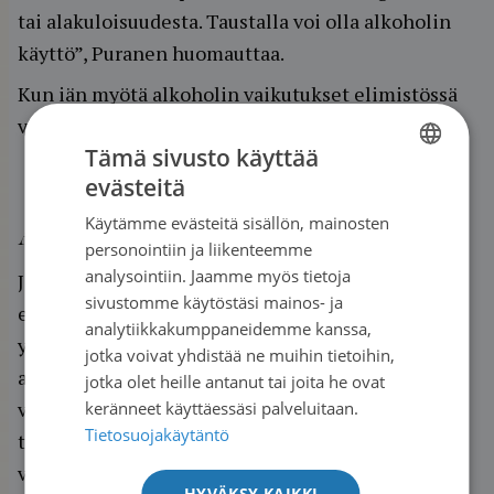
tai alakuloisuudesta. Taustalla voi olla alkoholin
käyttö”, Puranen huomauttaa.
Kun iän myötä alkoholin vaikutukset elimistössä
voimistuvat, lääkityksen teho heikkenee.
Tämä sivusto käyttää
evästeitä
FINNISH
Käytämme evästeitä sisällön, mainosten
SWEDISH
Alkoholipolitiikka vaikuttaa
personointiin ja liikenteemme
ENGLISH
analysointiin. Jaamme myös tietoja
Jokaisella meistä on vastuu omista
sivustomme käytöstäsi mainos- ja
elämäntapavalinnoista, mutta myös
analytiikkakumppaneidemme kanssa,
yhteiskunnalla on tärkeä rooli. Vuonna 2018
jotka voivat yhdistää ne muihin tietoihin,
alkoholilain muutoksen myötä ruokakaupoissa
jotka olet heille antanut tai joita he ovat
voidaan myydä yhä vahvempia alkoholijuomia ja
keränneet käyttäessäsi palveluitaan.
Tietosuojakäytäntö
tarjonta on lisääntynyt valtavasti, kuten jokainen
voi havaita markettien hyllyillä.
HYVÄKSY KAIKKI