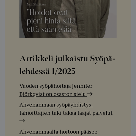
Artikkeli julkaistu Syöpä-
lehdessä
1/2025
Vuoden syöpähoitaja Jennifer
Björkqvist on osaston sielu
Ahvenanmaan syöpäyhdistys:
lahjoittajien tuki takaa laajat palvelut
Ahvenanmaalla hoitoon pääsee