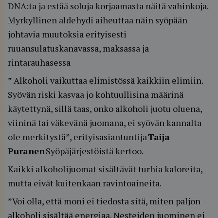
DNA:ta ja estää soluja korjaamasta näitä vahinkoja.
Myrkyllinen aldehydi aiheuttaa näin syöpään
johtavia muutoksia erityisesti
ruuansulatuskanavassa, maksassa ja
rintarauhasessa
” Alkoholi vaikuttaa elimistössä kaikkiin elimiin.
Syövän riski kasvaa jo kohtuullisina määrinä
käytettynä, sillä taas, onko alkoholi juotu oluena,
viininä tai väkevänä juomana, ei syövän kannalta
ole merkitystä”, erityisasiantuntija
Taija
Puranen
Syöpäjärjestöistä kertoo.
Kaikki alkoholijuomat sisältävät turhia kaloreita,
mutta eivät kuitenkaan ravintoaineita.
”Voi olla, että moni ei tiedosta sitä, miten paljon
alkoholi sisältää energiaa. Nesteiden juominen ei