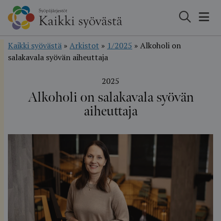
Hyppää
sisältöön
Kaikki syövästä
»
Arkistot
»
1/2025
»
Alkoholi on
salakavala syövän aiheuttaja
2025
Alkoholi on salakavala syövän
aiheuttaja