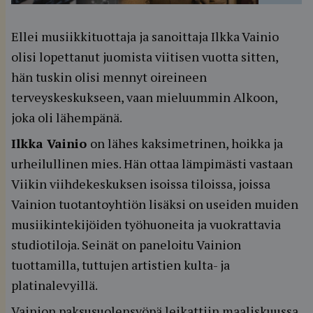
Ellei musiikkituottaja ja sanoittaja Ilkka Vainio
olisi lopettanut juomista viitisen vuotta sitten,
hän tuskin olisi mennyt oireineen
terveyskeskukseen, vaan mieluummin Alkoon,
joka oli lähempänä.
Ilkka Vainio
on lähes kaksimetrinen, hoikka ja
urheilullinen mies. Hän ottaa lämpimästi vastaan
Viikin viihdekeskuksen isoissa tiloissa, joissa
Vainion tuotantoyhtiön lisäksi on useiden muiden
musiikintekijöiden työhuoneita ja vuokrattavia
studiotiloja. Seinät on paneloitu Vainion
tuottamilla, tuttujen artistien kulta- ja
platinalevyillä.
Vainion paksusuolensyöpä leikattiin maaliskuussa