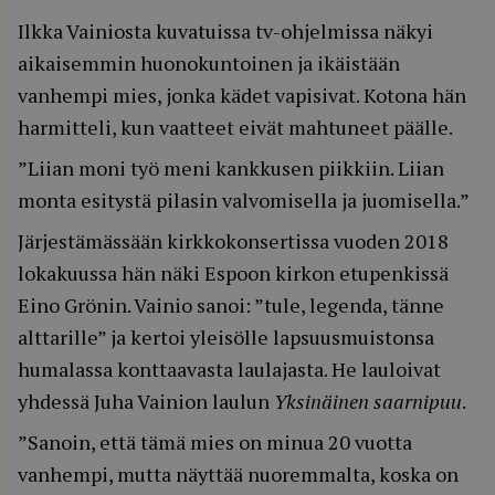
Ilkka Vainiosta kuvatuissa tv-ohjelmissa näkyi
aikaisemmin huonokuntoinen ja ikäistään
vanhempi mies, jonka kädet vapisivat. Kotona hän
harmitteli, kun vaatteet eivät mahtuneet päälle.
”Liian moni työ meni kankkusen piikkiin. Liian
monta esitystä pilasin valvomisella ja juomisella.”
Järjestämässään kirkkokonsertissa vuoden 2018
lokakuussa hän näki Espoon kirkon etupenkissä
Eino Grönin. Vainio sanoi: ”tule, legenda, tänne
alttarille” ja kertoi yleisölle lapsuusmuistonsa
humalassa konttaavasta laulajasta. He lauloivat
yhdessä Juha Vainion laulun
Yksinäinen saarnipuu
.
”Sanoin, että tämä mies on minua 20 vuotta
vanhempi, mutta näyttää nuoremmalta, koska on