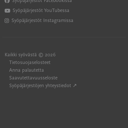
Syöpäjärjestöt Facebookissa
Avautuu uuteen ikkunaan
Syöpäjärjestöt YouTubessa
Avautuu uuteen ikkunaan
Syöpäjärjestöt Instagramissa
Avautuu uuteen ikkunaan
Kaikki syövästä © 2026
Tietosuojaselosteet
Anna palautetta
Saavutettavuusseloste
Avautuu uuteen ikkuna
Syöpäjärjestöjen yhteystiedot ↗