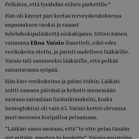
Pelkäsin, että lysähdän siihen parketille.”
Hän oli käynyt pari kertaa terveyskeskuksessa
uupumuksen vuoksi ja saanut
tulehduskipulääkettä niskakipuun. Sitten hänen
vaimonsa
Elina Vainio
ihmetteli, eikö edes
verikokeita otettu, ja patisti uudelleen lääkärille.
Vainio tuli sanoneeksi lääkärille, että pelkää
sairastavansa syöpää.
Hän kävi verikokeissa ja palasi töihin. Lääkäri
soitti samana päivänä ja kehotti menemään
suoraan sairaalaan lisätutkimuksiin, koska
hemoglobiini oli vain 65. Vainio kertoi olevansa
juuri menossa koripalloa pelaamaan.
”Lääkäri sanoi suoraan, että ”te ette pelaa tänään
nyt mitään, muuten te kuolette”, Vainio muistelee.