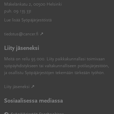
Mäkelänkatu 2, 00500 Helsinki
puh. 09 135 331
Lue lisää Syöpäjärjestöistä
Avautuu uuteen ikkunaan
tiedotus@cancer.fi
↗
Liity jäseneksi
Meitä on reilu 95 000. Liity paikkakunnallasi toimivaan
syöpäyhdistykseen tai valtakunnalliseen potilasjärjestöön,
ja osallistu Syöpäjärjestöjen tekemään tärkeään työhön.
Avautuu uuteen ikkunaan
Liity jäseneksi ↗
Sosiaalisessa mediassa