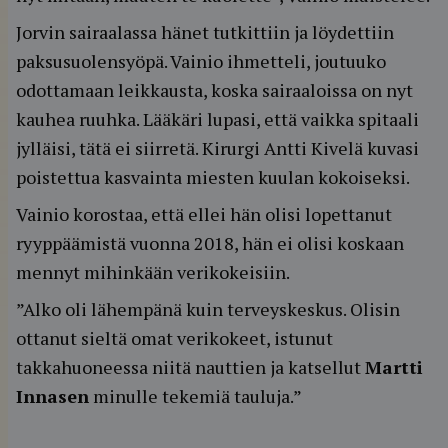
Jorvin sairaalassa hänet tutkittiin ja löydettiin
paksusuolensyöpä. Vainio ihmetteli, joutuuko
odottamaan leikkausta, koska sairaaloissa on nyt
kauhea ruuhka. Lääkäri lupasi, että vaikka spitaali
jylläisi, tätä ei siirretä. Kirurgi Antti Kivelä kuvasi
poistettua kasvainta miesten kuulan kokoiseksi.
Vainio korostaa, että ellei hän olisi lopettanut
ryyppäämistä vuonna 2018, hän ei olisi koskaan
mennyt mihinkään verikokeisiin.
”Alko oli lähempänä kuin terveyskeskus. Olisin
ottanut sieltä omat verikokeet, istunut
takkahuoneessa niitä nauttien ja katsellut
Martti
Innasen
minulle tekemiä tauluja.”