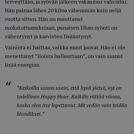
terveyttään, ja syövän jälkeen vakaumus vahvistui.
Hän painaa lähes 20 kiloa vähemmän kuin neljä
vuotta sitten. Hän on muuttanut
ruokatottumuksiaan, punaisen lihan syönti on
vähentynyt ja kasvisten lisääntynyt.
Vainiota ei haittaa, vaikka muut juovat. Hän ei ole
menettänyt ”iloista hulluuttaan”, on vain saanut
lisää energiaa.
”Keikoilla sanon usein, että hyvä yleisö, nyt on
todellinen
Happy Hour
. Kaikille riittää viinaa,
koska olen itse lopettanut. Mä vedän vain teidän
blandikset.”