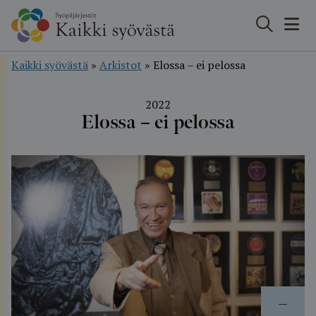
Hyppää
sisältöön
Kaikki syövästä
»
Arkistot
»
Elossa – ei pelossa
2022
Elossa – ei pelossa
—