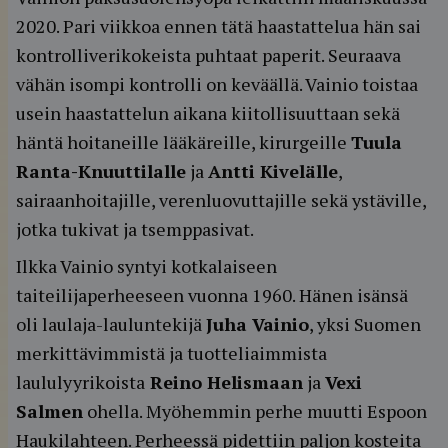
2020. Pari viikkoa ennen tätä haastattelua hän sai
kontrolliverikokeista puhtaat paperit. Seuraava
vähän isompi kontrolli on keväällä. Vainio toistaa
usein haastattelun aikana kiitollisuuttaan sekä
häntä hoitaneille lääkäreille, kirurgeille
Tuula
Ranta-Knuuttilalle
ja
Antti Kivelälle
,
sairaanhoitajille, verenluovuttajille sekä ystäville,
jotka tukivat ja tsemppasivat.
Ilkka Vainio syntyi kotkalaiseen
taiteilijaperheeseen vuonna 1960. Hänen isänsä
oli laulaja-lauluntekijä
Juha Vainio
, yksi Suomen
merkittävimmistä ja tuotteliaimmista
laululyyrikoista
Reino Helismaan
ja
Vexi
Salmen
ohella. Myöhemmin perhe muutti Espoon
Haukilahteen. Perheessä pidettiin paljon kosteita