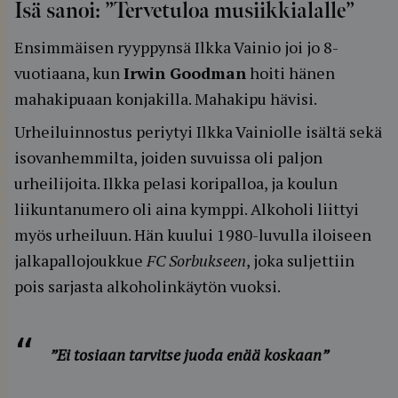
Isä sanoi: ”Tervetuloa musiikkialalle”
Ensimmäisen ryyppynsä Ilkka Vainio joi jo 8-
vuotiaana, kun
Irwin Goodman
hoiti hänen
mahakipuaan konjakilla. Mahakipu hävisi.
Urheiluinnostus periytyi Ilkka Vainiolle isältä sekä
isovanhemmilta, joiden suvuissa oli paljon
urheilijoita. Ilkka pelasi koripalloa, ja koulun
liikuntanumero oli aina kymppi. Alkoholi liittyi
myös urheiluun. Hän kuului 1980-luvulla iloiseen
jalkapallojoukkue
FC Sorbukseen
, joka suljettiin
pois sarjasta alkoholinkäytön vuoksi.
”Ei tosiaan tarvitse juoda enää koskaan”