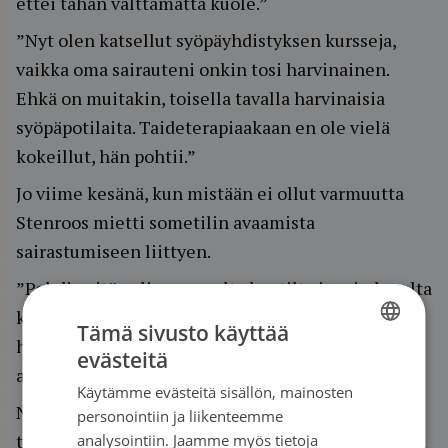
ettei tähän välttämättä kuole.”
”Nyt olen katsellut syöpäyhdistyksen kursseja,
vaikka oma sairauteni onkin tosi harvinainen.
Ehkä on muitakin, toisella tavalla harvinaisia
syöpäpotilaita. Taideterapiaakaan en ole vielä
kokeillut, hän pohtii.”
Jo viime kesänä, kun mistään ei ollut varmuutta
Stenroos mietti sometilin avaamista
sairastumiseen liittyen.
”Pohdin sitä paljon monelta kantilta ja sain lopulta
kannustusta syöpäyhdistyksestäkin. Halusin ja
Tämä sivusto käyttää
haluan laittaa asioita myös itselle muistiin. Ei
evästeitä
FINNISH
ajatuksiaan sitten muista enää myöhemmin.”
Käytämme evästeitä sisällön, mainosten
SWEDISH
Nyt Instagramissa on @palojajapuolia -niminen
personointiin ja liikenteemme
ENGLISH
tili, jolla on noin 4 500 seuraajaa. Tilillä hän pohtii
analysointiin. Jaamme myös tietoja