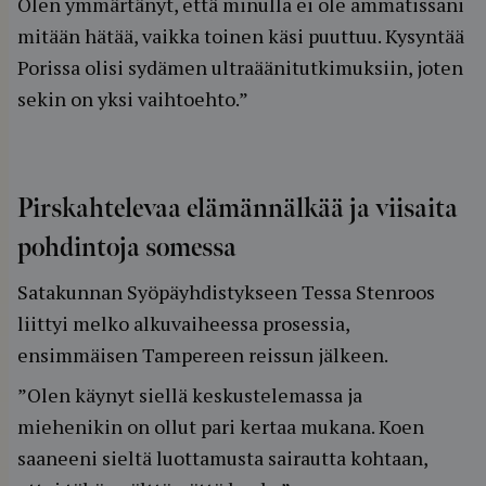
Olen ymmärtänyt, että minulla ei ole ammatissani
mitään hätää, vaikka toinen käsi puuttuu. Kysyntää
Porissa olisi sydämen ultraäänitutkimuksiin, joten
sekin on yksi vaihtoehto.”
Pirskahtelevaa elämännälkää ja viisaita
pohdintoja somessa
Satakunnan Syöpäyhdistykseen Tessa Stenroos
liittyi melko alkuvaiheessa prosessia,
ensimmäisen Tampereen reissun jälkeen.
”Olen käynyt siellä keskustelemassa ja
miehenikin on ollut pari kertaa mukana. Koen
saaneeni sieltä luottamusta sairautta kohtaan,