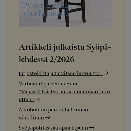
Artikkeli julkaistu Syöpä-
lehdessä
2/2026
Järjestöjohtaja tarvitsee luovuutta
Vertaistukija Leena Hara:
”Vapaaehtoistyö antaa enemmän kuin
ottaa”
Alkoholi on painonhallinnan
vihollinen
Syöpäpotilas saa apua kipuun