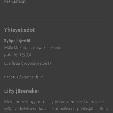
Keskustelut
Yhteystiedot
Syöpäjärjestöt
Mäkelänkatu 2, 00500 Helsinki
puh. 09 135 331
Lue lisää Syöpäjärjestöistä
Avautuu uuteen ikkunaan
tiedotus@cancer.fi
↗
Liity jäseneksi
Meitä on reilu 95 000. Liity paikkakunnallasi toimivaan
syöpäyhdistykseen tai valtakunnalliseen potilasjärjestöön,