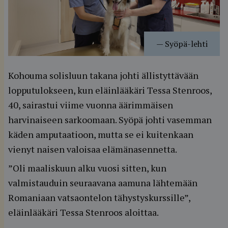
—
Syöpä-lehti
Kohouma solisluun takana johti ällistyttävään
lopputulokseen, kun eläinlääkäri Tessa Stenroos,
40, sairastui viime vuonna äärimmäisen
harvinaiseen sarkoomaan. Syöpä johti vasemman
käden amputaatioon, mutta se ei kuitenkaan
vienyt naisen valoisaa elämänasennetta.
”Oli maaliskuun alku vuosi sitten, kun
valmistauduin seuraavana aamuna lähtemään
Romaniaan vatsaontelon tähystyskurssille”,
eläinlääkäri Tessa Stenroos aloittaa.