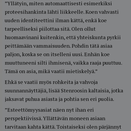
”Yllätyin, miten automaattisesti esimerkiksi
proteesihankinta lähti liikkeelle. Koen vahvasti
uuden identiteettini ilman kättä, enkä koe
tarpeelliseksi piilottaa sitä. Olen ollut
huomaavinani kuitenkin, että yhteiskunta pyrkii
peittämään vammaisuuden. Pohdin tätä asiaa
paljon, koska se on itselleni uusi. Enhän koe
muuttuneeni silti ihmisenä, vaikka raaja puuttuu.
Tämä on asia, mikä vaatii mietiskelyä.”
Ehkä se vaatii myös rohkeita ja vahvoja
suunnannäyttäjiä, lisää Stenroosin kaltaisia, jotka
jaksavat puhua asiasta ja pohtia sen eri puolia.
”Esteettömyysasiat näen nyt ihan eri
perspektiivissä. Yllättävän moneen asiaan
tarvitaan kahta kättä. Toistaiseksi olen pärjännyt