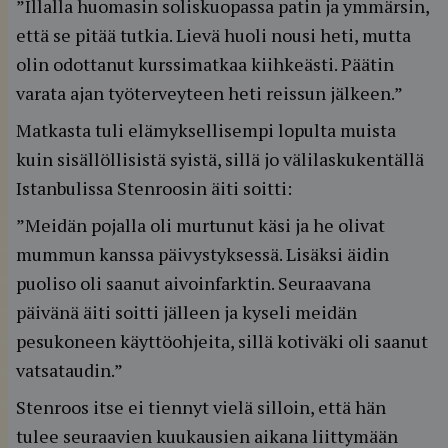
”Illalla huomasin soliskuopassa patin ja ymmärsin,
että se pitää tutkia. Lievä huoli nousi heti, mutta
olin odottanut kurssimatkaa kiihkeästi. Päätin
varata ajan työterveyteen heti reissun jälkeen.”
Matkasta tuli elämyksellisempi lopulta muista
kuin sisällöllisistä syistä, sillä jo välilaskukentällä
Istanbulissa Stenroosin äiti soitti:
”Meidän pojalla oli murtunut käsi ja he olivat
mummun kanssa päivystyksessä. Lisäksi äidin
puoliso oli saanut aivoinfarktin. Seuraavana
päivänä äiti soitti jälleen ja kyseli meidän
pesukoneen käyttöohjeita, sillä kotiväki oli saanut
vatsataudin.”
Stenroos itse ei tiennyt vielä silloin, että hän
tulee seuraavien kuukausien aikana liittymään