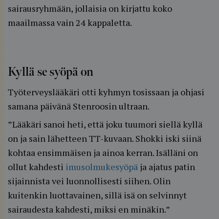
sairausryhmään, jollaisia on kirjattu koko
maailmassa vain 24 kappaletta.
Kyllä se syöpä on
Työterveyslääkäri otti kyhmyn tosissaan ja ohjasi
samana päivänä Stenroosin ultraan.
”Lääkäri sanoi heti, että joku tuumori siellä kyllä
on ja sain lähetteen TT-kuvaan. Shokki iski siinä
kohtaa ensimmäisen ja ainoa kerran. Isälläni on
ollut kahdesti
imusolmukesyöpä
ja ajatus patin
sijainnista vei luonnollisesti siihen. Olin
kuitenkin luottavainen, sillä isä on selvinnyt
sairaudesta kahdesti, miksi en minäkin.”