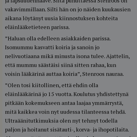
ja lapsuudenhaave. Siitä puhuttaessa Stenroos on
vakavimmillaan. Silti hän on jo näiden kuukausien
aikana löytänyt uusia kiinnostuksen kohteita
eläinlääketieteen parissa.
”Haluan olla edelleen asiakkaiden parissa.
Isomummu kasvatti koiria ja sanoin jo
nelivuotiaana mikä minusta isona tulee. Ajattelin,
että mummu säästäisi siinä sitten rahaa, kun
voisin lääkärinä auttaa koiria”, Stenroos nauraa.
”Olen tosi kiitollinen, että ehdin olla
eläinlääkärinä jo 15 vuotta. Koulutus yhdistettynä
pitkään kokemukseen antaa laajaa ymmärrystä,
mitä kaikkea voin nyt uudessa tilanteessa tehdä.
Ultraäänitutkimuksia olen nyt tehnyt todella
paljon ja hoitanut sisätauti-, korva- ja ihopotilaita.