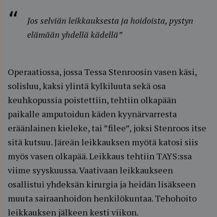
Jos selviän leikkauksesta ja hoidoista, pystyn
elämään yhdellä kädellä”
Operaatiossa, jossa Tessa Stenroosin vasen käsi,
solisluu, kaksi ylintä kylkiluuta sekä osa
keuhkopussia poistettiin, tehtiin olkapään
paikalle amputoidun käden kyynärvarresta
eräänlainen kieleke, tai ”filee”, joksi Stenroos itse
sitä kutsuu. Järeän leikkauksen myötä katosi siis
myös vasen olkapää. Leikkaus tehtiin TAYS:ssa
viime syyskuussa. Vaativaan leikkaukseen
osallistui yhdeksän kirurgia ja heidän lisäkseen
muuta sairaanhoidon henkilökuntaa. Tehohoito
leikkauksen jälkeen kesti viikon.