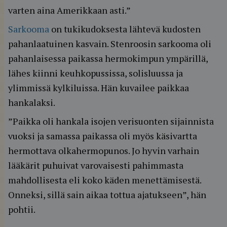
varten aina Amerikkaan asti.”
Sarkooma
on tukikudoksesta lähtevä kudosten
pahanlaatuinen kasvain. Stenroosin sarkooma oli
pahanlaisessa paikassa hermokimpun ympärillä,
lähes kiinni keuhkopussissa, solisluussa ja
ylimmissä kylkiluissa. Hän kuvailee paikkaa
hankalaksi.
”Paikka oli hankala isojen verisuonten sijainnista
vuoksi ja samassa paikassa oli myös käsivartta
hermottava olkahermopunos. Jo hyvin varhain
lääkärit puhuivat varovaisesti pahimmasta
mahdollisesta eli koko käden menettämisestä.
Onneksi, sillä sain aikaa tottua ajatukseen”, hän
pohtii.