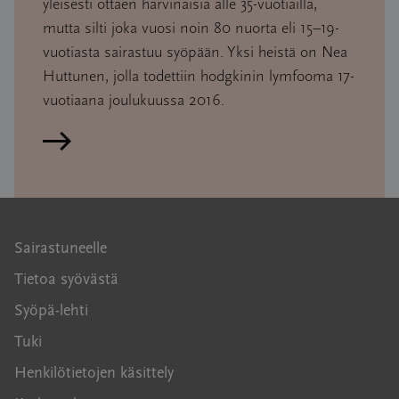
yleisesti ottaen harvinaisia alle 35-vuotiailla,
mutta silti joka vuosi noin 80 nuorta eli 15–19-
vuotiasta sairastuu syöpään. Yksi heistä on Nea
Huttunen, jolla todettiin hodgkinin lymfooma 17-
vuotiaana joulukuussa 2016.
Lue artikkeli
Sairastuneelle
Tietoa syövästä
Syöpä-lehti
Tuki
Henkilötietojen käsittely