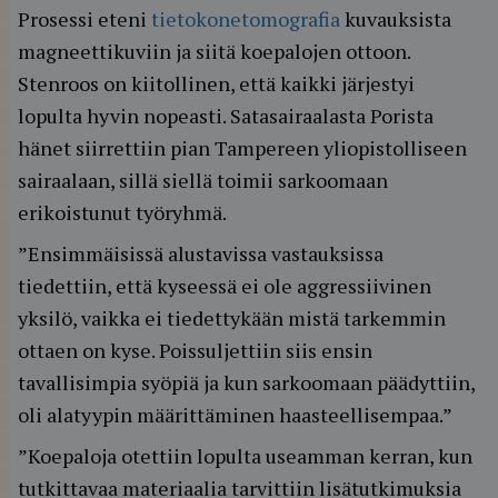
Prosessi eteni
tietokonetomografia
kuvauksista
magneettikuviin ja siitä koepalojen ottoon.
Stenroos on kiitollinen, että kaikki järjestyi
lopulta hyvin nopeasti. Satasairaalasta Porista
hänet siirrettiin pian Tampereen yliopistolliseen
sairaalaan, sillä siellä toimii sarkoomaan
erikoistunut työryhmä.
”Ensimmäisissä alustavissa vastauksissa
tiedettiin, että kyseessä ei ole aggressiivinen
yksilö, vaikka ei tiedettykään mistä tarkemmin
ottaen on kyse. Poissuljettiin siis ensin
tavallisimpia syöpiä ja kun sarkoomaan päädyttiin,
oli alatyypin määrittäminen haasteellisempaa.”
”Koepaloja otettiin lopulta useamman kerran, kun
tutkittavaa materiaalia tarvittiin lisätutkimuksia