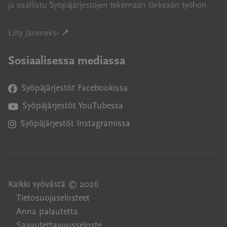
ja osallistu Syöpäjärjestöjen tekemään tärkeään työhön.
Avautuu uuteen ikkunaan
Liity jäseneksi ↗
Sosiaalisessa mediassa
Syöpäjärjestöt Facebookissa
Avautuu uuteen ikkunaan
Syöpäjärjestöt YouTubessa
Avautuu uuteen ikkunaan
Syöpäjärjestöt Instagramissa
Avautuu uuteen ikkunaan
Kaikki syövästä © 2026
Tietosuojaselosteet
Anna palautetta
Saavutettavuusseloste