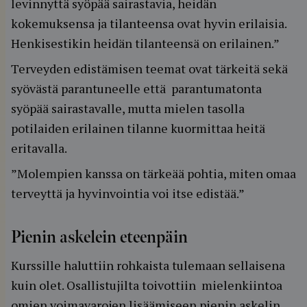
levinnyttä syöpää sairastavia, heidän
kokemuksensa ja tilanteensa ovat hyvin erilaisia.
Henkisestikin heidän tilanteensä on erilainen.”
Terveyden edistämisen teemat ovat tärkeitä sekä
syövästä parantuneelle että parantumatonta
syöpää sairastavalle, mutta mielen tasolla
potilaiden erilainen tilanne kuormittaa heitä
eritavalla.
”Molempien kanssa on tärkeää pohtia, miten omaa
terveyttä ja hyvinvointia voi itse edistää.”
Pienin askelein eteenpäin
Kurssille haluttiin rohkaista tulemaan sellaisena
kuin olet. Osallistujilta toivottiin mielenkiintoa
omien voimavarojen lisäämiseen pienin askelin.