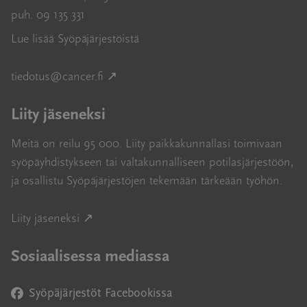
puh. 09 135 331
Lue lisää Syöpäjärjestöistä
Avautuu uuteen ikkunaan
tiedotus@cancer.fi
↗
Liity jäseneksi
Meitä on reilu 95 000. Liity paikkakunnallasi toimivaan
syöpäyhdistykseen tai valtakunnalliseen potilasjärjestöön,
ja osallistu Syöpäjärjestöjen tekemään tärkeään työhön.
Avautuu uuteen ikkunaan
Liity jäseneksi ↗
Sosiaalisessa mediassa
Syöpäjärjestöt Facebookissa
Avautuu uuteen ikkunaan