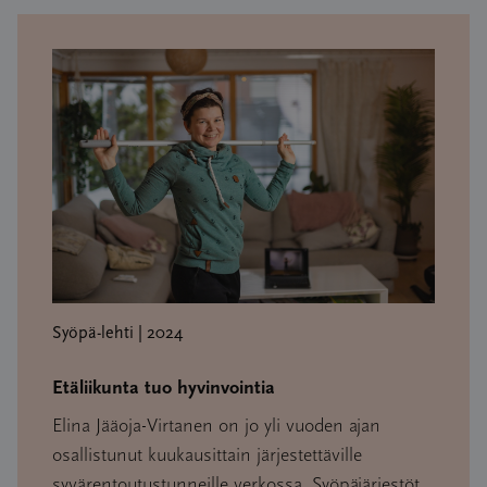
Syöpä-lehti | 2024
Etäliikunta tuo hyvinvointia
Elina Jääoja-Virtanen on jo yli vuoden ajan
osallistunut kuukausittain järjestettäville
syvärentoutustunneille verkossa. Syöpäjärjestöt