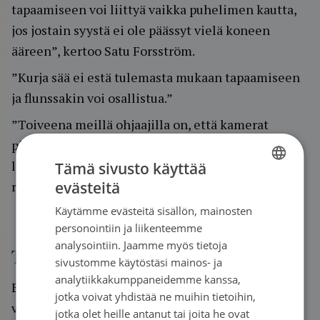
tapaamiseen voi liittyä vaikka puhelimen kautta,
jos jostain syystä ei ole päässyt vielä koneen
ääreen”, kertoo Satu Forsström.
”Kurja sää ei estä tulemasta mukaan tapaamiseen
ja flunssakin voi osallistua.”
”Toiveena meillä ohjaajilla on, että kamerat
pidetään auki, jotta näkyy että kaikki olemme
läsnä ja voimme yhdessä tehdä vaikkapa
Tämä sivusto käyttää
rentoutusliikkeitä tapaamisen lopuksi.”
evästeitä
FINNISH
Käytämme evästeitä sisällön, mainosten
SWEDISH
personointiin ja liikenteemme
ENGLISH
analysointiin. Jaamme myös tietoja
T
urvallinen verkko-ohjelma
sivustomme käytöstäsi mainos- ja
analytiikkakumppaneidemme kanssa,
Etätapaamiset toteutuivat Pedanet-
jotka voivat yhdistää ne muihin tietoihin,
verkkoalustalla, jonne rekisteröidyttiin
jotka olet heille antanut tai joita he ovat