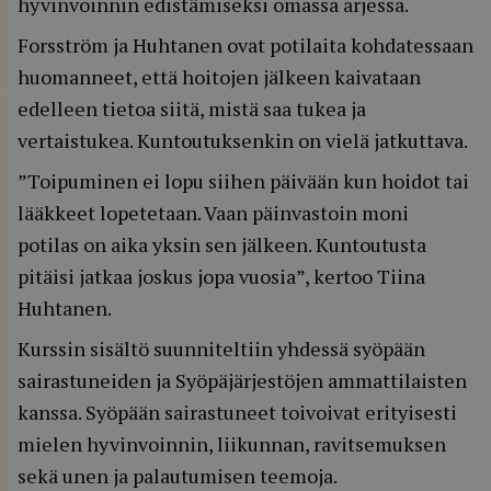
hyvinvoinnin edistämiseksi omassa arjessa.
Forsström ja Huhtanen ovat potilaita kohdatessaan
huomanneet, että hoitojen jälkeen kaivataan
edelleen tietoa siitä, mistä saa tukea ja
vertaistukea. Kuntoutuksenkin on vielä jatkuttava.
”Toipuminen ei lopu siihen päivään kun hoidot tai
lääkkeet lopetetaan. Vaan päinvastoin moni
potilas on aika yksin sen jälkeen. Kuntoutusta
pitäisi jatkaa joskus jopa vuosia”, kertoo Tiina
Huhtanen.
Kurssin sisältö suunniteltiin yhdessä syöpään
sairastuneiden ja Syöpäjärjestöjen ammattilaisten
kanssa. Syöpään sairastuneet toivoivat erityisesti
mielen hyvinvoinnin, liikunnan, ravitsemuksen
sekä unen ja palautumisen teemoja.