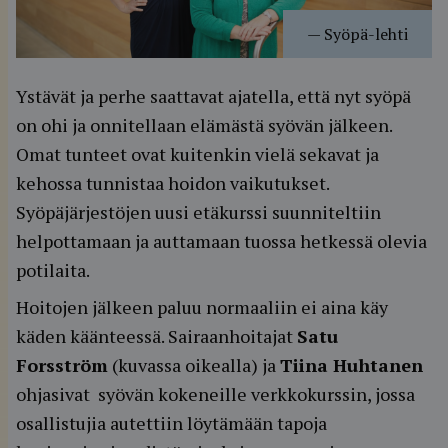
—
Syöpä-lehti
Ystävät ja perhe saattavat ajatella, että nyt syöpä
on ohi ja onnitellaan elämästä syövän jälkeen.
Omat tunteet ovat kuitenkin vielä sekavat ja
kehossa tunnistaa hoidon vaikutukset.
Syöpäjärjestöjen uusi etäkurssi suunniteltiin
helpottamaan ja auttamaan tuossa hetkessä olevia
potilaita.
Hoitojen jälkeen paluu normaaliin ei aina käy
käden käänteessä. Sairaanhoitajat
Satu
Forsström
(kuvassa oikealla) ja
Tiina Huhtanen
ohjasivat syövän kokeneille verkkokurssin, jossa
osallistujia autettiin löytämään tapoja