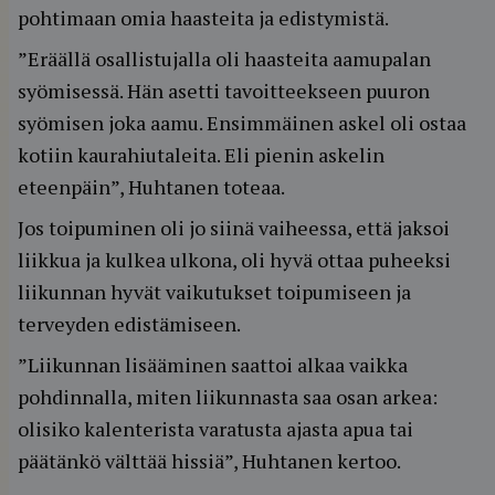
pohtimaan omia haasteita ja edistymistä.
”Eräällä osallistujalla oli haasteita aamupalan
syömisessä. Hän asetti tavoitteekseen puuron
syömisen joka aamu. Ensimmäinen askel oli ostaa
kotiin kaurahiutaleita. Eli pienin askelin
eteenpäin”, Huhtanen toteaa.
Jos toipuminen oli jo siinä vaiheessa, että jaksoi
liikkua ja kulkea ulkona, oli hyvä ottaa puheeksi
liikunnan hyvät vaikutukset toipumiseen ja
terveyden edistämiseen.
”Liikunnan lisääminen saattoi alkaa vaikka
pohdinnalla, miten liikunnasta saa osan arkea:
olisiko kalenterista varatusta ajasta apua tai
päätänkö välttää hissiä”, Huhtanen kertoo.