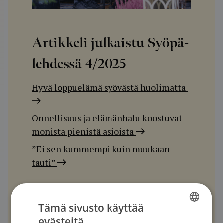
Artikkeli julkaistu Syöpä-
lehdessä
4/2025
Hyvä loppuelämä syövästä huolimatta
Onnellisuus ja elämänhalu koostuvat
monista pienistä asioista
”Ei sen kummempi kuin muukaan
tauti”
Lue näköislehti
Tämä sivusto käyttää
evästeitä
FINNISH