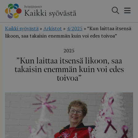
Hyppää
sisältöön
Kaikki syövästä
»
Arkistot
»
4/2025
»
”Kun laittaa itsensä
likoon, saa takaisin enemmän kuin voi edes toivoa”
2025
”Kun laittaa itsensä likoon, saa
takaisin enemmän kuin voi edes
toivoa”