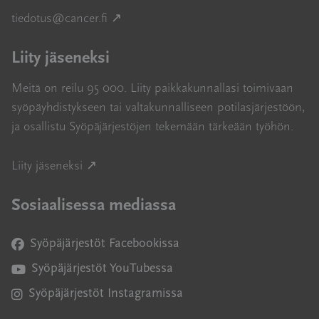
Avautuu uuteen ikkunaan
tiedotus@cancer.fi
↗
Liity jäseneksi
Meitä on reilu 95 000. Liity paikkakunnallasi toimivaan
syöpäyhdistykseen tai valtakunnalliseen potilasjärjestöön,
ja osallistu Syöpäjärjestöjen tekemään tärkeään työhön.
Avautuu uuteen ikkunaan
Liity jäseneksi ↗
Sosiaalisessa mediassa
Syöpäjärjestöt Facebookissa
Avautuu uuteen ikkunaan
Syöpäjärjestöt YouTubessa
Avautuu uuteen ikkunaan
Syöpäjärjestöt Instagramissa
Avautuu uuteen ikkunaan