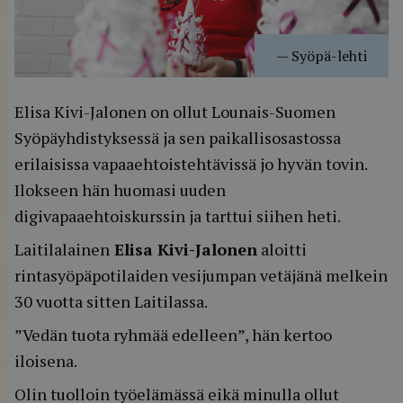
—
Syöpä-lehti
Elisa Kivi-Jalonen on ollut Lounais-Suomen
Syöpäyhdistyksessä ja sen paikallisosastossa
erilaisissa vapaaehtoistehtävissä jo hyvän tovin.
Ilokseen hän huomasi uuden
digivapaaehtoiskurssin ja tarttui siihen heti.
Laitilalainen
Elisa Kivi-Jalonen
aloitti
rintasyöpäpotilaiden vesijumpan vetäjänä melkein
30 vuotta sitten Laitilassa.
”Vedän tuota ryhmää edelleen”, hän kertoo
iloisena.
Olin tuolloin työelämässä eikä minulla ollut