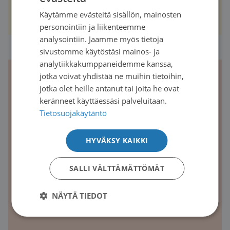
Digilehden muut artikkelit
Käytämme evästeitä sisällön, mainosten
SWEDISH
personointiin ja liikenteemme
ENGLISH
analysointiin. Jaamme myös tietoja
sivustomme käytöstäsi mainos- ja
analytiikkakumppaneidemme kanssa,
jotka voivat yhdistää ne muihin tietoihin,
jotka olet heille antanut tai joita he ovat
keränneet käyttäessäsi palveluitaan.
Tietosuojakäytäntö
HYVÄKSY KAIKKI
SALLI VÄLTTÄMÄTTÖMÄT
NÄYTÄ TIEDOT
Syöpä-lehti | 2019