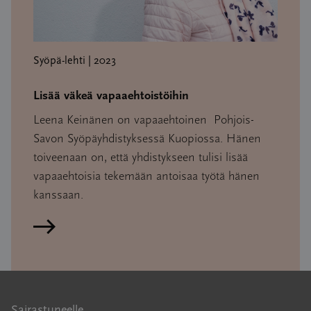
Syöpä-lehti | 2023
Lisää väkeä vapaaehtoistöihin
Leena Keinänen on vapaaehtoinen Pohjois-
Savon Syöpäyhdistyksessä Kuopiossa. Hänen
toiveenaan on, että yhdistykseen tulisi lisää
vapaaehtoisia tekemään antoisaa työtä hänen
kanssaan.
Lue artikkeli
Sairastuneelle