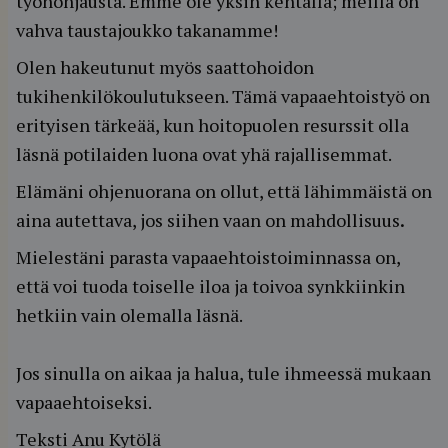
työnohjausta. Emme ole yksin kentällä; meillä on
vahva taustajoukko takanamme!
Olen hakeutunut myös saattohoidon
tukihenkilökoulutukseen. Tämä vapaaehtoistyö on
erityisen tärkeää, kun hoitopuolen resurssit olla
läsnä potilaiden luona ovat yhä rajallisemmat.
Elämäni ohjenuorana on ollut, että lähimmäistä on
aina autettava, jos siihen vaan on mahdollisuus
.
Mielestäni parasta vapaaehtoistoiminnassa on,
että voi tuoda toiselle iloa ja toivoa synkkiinkin
hetkiin vain olemalla läsnä.
Jos sinulla on aikaa ja halua, tule ihmeessä mukaan
vapaaehtoiseksi.
Teksti Anu Kytölä