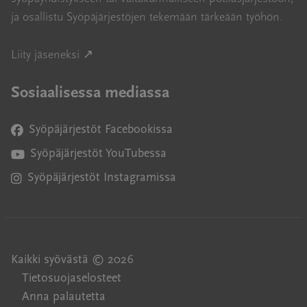
ja osallistu Syöpäjärjestöjen tekemään tärkeään työhön.
Avautuu uuteen ikkunaan
Liity jäseneksi ↗
Sosiaalisessa mediassa
Syöpäjärjestöt Facebookissa
Avautuu uuteen ikkunaan
Syöpäjärjestöt YouTubessa
Avautuu uuteen ikkunaan
Syöpäjärjestöt Instagramissa
Avautuu uuteen ikkunaan
Kaikki syövästä © 2026
Tietosuojaselosteet
Anna palautetta