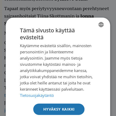
Tapaat myös periytyvyysneuvontaan perehtyneet
sairaanhoitajat Tiina Skottmanin ja
Jonna
Salmisen
Syöpäjärjestöistä.
Tämä sivusto käyttää
Miten kurssille voi osallistua?
evästeitä
FINNISH
Ole yhteydessä Tiina Skottmaniin tai Jonna
Käytämme evästeitä sisällön, mainosten
SWEDISH
Salmiseen, jotta saat linkin hakulomakkeeseen.
personointiin ja liikenteemme
ENGLISH
Hakulomake on lähetettävä sähköisesti 16.1.2023
analysointiin. Jaamme myös tietoja
sivustomme käytöstäsi mainos- ja
mennessä.
analytiikkakumppaneidemme kanssa,
Osallistuminen on maksutonta.
jotka voivat yhdistää ne muihin tietoihin,
Lisätiedot ja linkki hakulomakkeeseen:
jotka olet heille antanut tai joita he ovat
Tiina Skottman 050 441 8559
keränneet käyttäessäsi palveluitaan.
tiina.skottman@cancer.fi
ja
Tietosuojakäytäntö
Jonna Salminen 050 475 0001
HYVÄKSY KAIKKI
jonna.salminen@cancer.fi