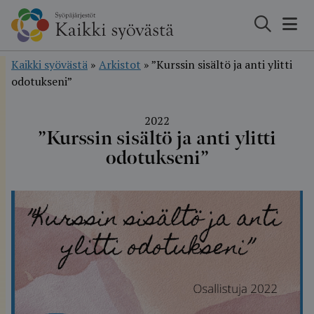
Hyppää
sisältöön
Kaikki syövästä
»
Arkistot
»
”Kurssin sisältö ja anti ylitti
odotukseni”
2022
”Kurssin sisältö ja anti ylitti
odotukseni”