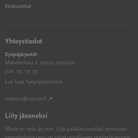
Keskustelut
Yhteystiedot
Syöpäjärjestöt
Mäkelänkatu 2, 00500 Helsinki
puh. 09 135 331
Lue lisää Syöpäjärjestöistä
Avautuu uuteen ikkunaan
tiedotus@cancer.fi
↗
Liity jäseneksi
Meitä on reilu 95 000. Liity paikkakunnallasi toimivaan
syöpäyhdistykseen tai valtakunnalliseen potilasjärjestöön,