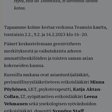
Hyvä, että oli Teamsissa, ei tarvinnut lähteä
kotoa.
Tapaamme kolme kertaa verkossa Teamsin kautta,
torstaisin 2.2., 9.2. ja 16.2.2023 klo 16–20.
Pääset keskustelemaan geenivirheen
merkityksestä ja vaikutuksista arkeen
ammattihenkilöiden ja toisten saman asian
kokeneiden kanssa.
Kurssilla mukana ovat asiantuntijalääkäri,
perinnöllisyyslääketieteen erikoislääkäri
Minna
Pöyhönen
, LKT, psykoterapeutti,
Katja Aktan-
Collan
, LT, syöpätautien erikoislääkäri
Leena
Vehmanen
sekä ynekologisen syövänhoidon
erikoislääkäri, dosentti
Synnöve Staff
.