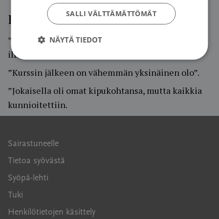
SALLI VÄLTTÄMÄTTÖMÄT
Palautetta aiemmin kurssilla olleilta:
”Kurssin vetäjät loivat avoimen ja turvallisen
NÄYTÄ TIEDOT
ilmapiirin keskustelulle.”
”Kurssin jälkeen on vähemmän yksinäinen olo”.
”Jokaisella oli omat kipukohtansa, mutta kaikkia
kunnioitettiin.
Sairastuneelle
Tietoa syövästä
Syöpä-lehti
Tuki
Henkilötietojen käsittely