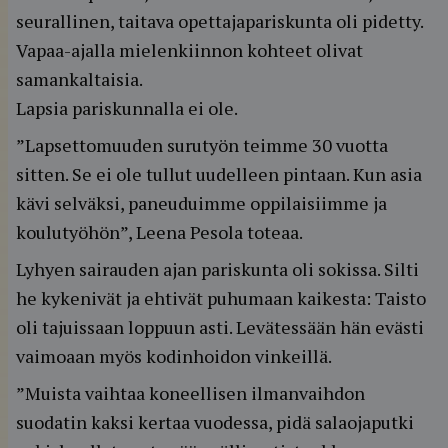
seurallinen, taitava opettajapariskunta oli pidetty.
Vapaa-ajalla mielenkiinnon kohteet olivat
samankaltaisia.
Lapsia pariskunnalla ei ole.
”Lapsettomuuden surutyön teimme 30 vuotta
sitten. Se ei ole tullut uudelleen pintaan. Kun asia
kävi selväksi, paneuduimme oppilaisiimme ja
koulutyöhön”, Leena Pesola toteaa.
Lyhyen sairauden ajan pariskunta oli sokissa. Silti
he kykenivät ja ehtivät puhumaan kaikesta: Taisto
oli tajuissaan loppuun asti. Levätessään hän evästi
vaimoaan myös kodinhoidon vinkeillä.
”Muista vaihtaa koneellisen ilmanvaihdon
suodatin kaksi kertaa vuodessa, pidä salaojaputki