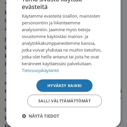
”Kuron sukkia”, Leena Pesola toteaa
evästeitä
FINNISH
kauhavalaisittain, synnyinmurteellaan.
Käytämme evästeitä sisällön, mainosten
SWEDISH
Suunnitelmissa on myös paluu mattopuiden
personointiin ja liikenteemme
ENGLISH
ääreen.
analysointiin. Jaamme myös tietoja
sivustomme käytöstäsi mainos- ja
Joogaa hän on harrastanut 12 vuotta, ja
analytiikkakumppaneidemme kanssa,
kesäkaudella hän soutaa Perhonjoella. Metsä- ja
jotka voivat yhdistää ne muihin tietoihin,
kalliopoluille kulku vie säällä kuin säällä, koska
jotka olet heille antanut tai joita he ovat
luonto parantaa pahan mielenkin.
keränneet käyttäessäsi palveluitaan.
Tietosuojakäytäntö
”Tähän maisemaan olen kotiutunut. Kaikesta
selviää. On tärkeää lähteä ihmisten ilmoille, sillä
HYVÄKSY KAIKKI
toisista saa virtaa. Sitä huomaa, että oma tilanne ei
olekaan niin kauhea. Jokaisella on menetyksensä.”
SALLI VÄLTTÄMÄTTÖMÄT
Leena käy myös usein erilaisissa tapahtumissa,
NÄYTÄ TIEDOT
kuten konserteissa ja elokuvissa, joita hän
katselee paljon myös kotona. Radiosta hän