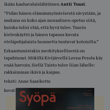
ikään kauhavalaislähtöinen
Antti Tuuri
.
”Pidän hänen elämänmyönteisestä sävystään, ja
mukana on koko ajan moraalinen opetus siitä,
kuinka tulisi elää, että hyvä tulee. Tuurin
kielenkäyttö ja hänen tapansa kuvata
eteläpohjalaista luonnetta tuntuvat kotoisilta.”
Erkaantumistakin merkityksellisestä on
tapahtunut. Mökillä Kivijärvellä Leena Pesola käy
enää harvoin. Siellä Taisto tulee liian lähelle:
rakkaimman ikävä ja kaipuu.
teksti: Anne Saarikettu
kuvat: Ulla Nikula