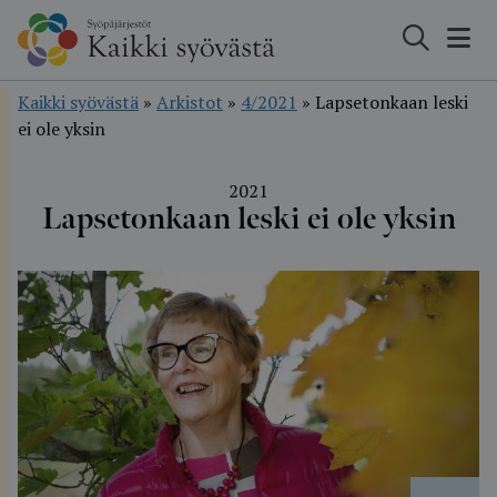
Hyppää
sisältöön
Kaikki syövästä
»
Arkistot
»
4/2021
»
Lapsetonkaan leski
ei ole yksin
2021
Lapsetonkaan leski ei ole yksin