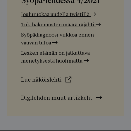
Syöpä-lehdessä
4/2021
Jouluruokaa uudella twistillä
Tukihakemusten määrä räjähti
Syöpädiagnoosi viikkoa ennen
vauvan tuloa
Lesken elämän on jatkuttava
menetyksestä huolimatta
Lue näköislehti
Digilehden muut artikkelit