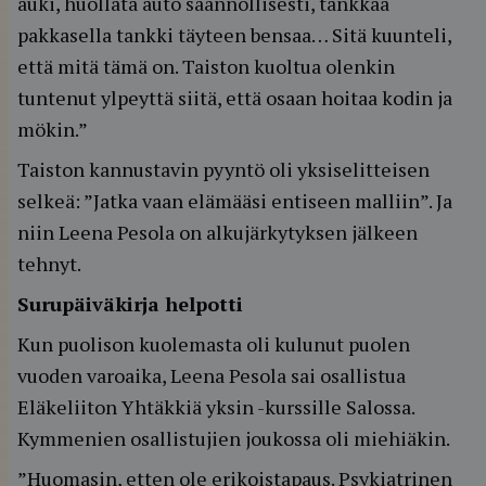
auki, huollata auto säännöllisesti, tankkaa
pakkasella tankki täyteen bensaa… Sitä kuunteli,
että mitä tämä on. Taiston kuoltua olenkin
tuntenut ylpeyttä siitä, että osaan hoitaa kodin ja
mökin.”
Taiston kannustavin pyyntö oli yksiselitteisen
selkeä: ”Jatka vaan elämääsi entiseen malliin”. Ja
niin Leena Pesola on alkujärkytyksen jälkeen
tehnyt.
Surupäiväkirja helpotti
Kun puolison kuolemasta oli kulunut puolen
vuoden varoaika, Leena Pesola sai osallistua
Eläkeliiton Yhtäkkiä yksin -kurssille Salossa.
Kymmenien osallistujien joukossa oli miehiäkin.
”Huomasin, etten ole erikoistapaus. Psykiatrinen