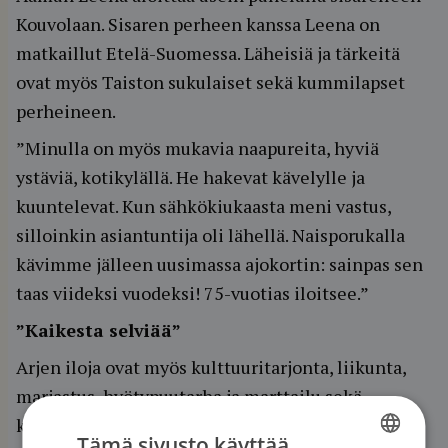
Kouvolaan. Sisaren perheen kanssa Leena on
matkaillut Etelä-Suomessa. Läheisiä ja tärkeitä
ovat myös Taiston sukulaiset sekä kummilapset
perheineen.
”Minulla on myös mukavia naapureita, hyviä
ystäviä, kotikylällä. He hakevat kävelylle ja
kuuntelevat. Kun sähkökiukaasta meni vastus,
silloinkin asiantuntija oli lähellä. Naisporukalla
kävimme jälleen uusimassa ajokortin: sainpas sen
taas viideksi vuodeksi! 75-vuotias iloitsee.”
”Kaikesta selviää”
Arjen iloja ovat myös kulttuuritarjonta, liikunta,
marjastus, hyötypuutarha ja marttailu sekä
käsityöt.
Tämä sivusto käyttää