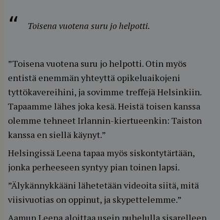
Toisena vuotena suru jo helpotti.
”Toisena vuotena suru jo helpotti. Otin myös
entistä enemmän yhteyttä opikeluaikojeni
tyttökavereihini, ja sovimme treffejä Helsinkiin.
Tapaamme lähes joka kesä. Heistä toisen kanssa
olemme tehneet Irlannin-kiertueenkin: Taiston
kanssa en siellä käynyt.”
Helsingissä Leena tapaa myös siskontytärtään,
jonka perheeseen syntyy pian toinen lapsi.
”Älykännykkääni lähetetään videoita siitä, mitä
viisivuotias on oppinut, ja skypettelemme.”
Aamun Leena aloittaa usein puhelulla sisarelleen