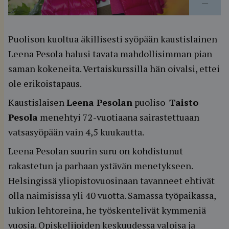
—
Puolison kuoltua äkillisesti syöpään kaustislainen
Leena Pesola halusi tavata mahdollisimman pian
saman kokeneita. Vertaiskurssilla hän oivalsi, ettei
ole erikoistapaus.
Kaustislaisen
Leena Pesolan
puoliso
Taisto
Pesola
menehtyi 72-vuotiaana sairastettuaan
vatsasyöpään vain 4,5 kuukautta.
Leena Pesolan suurin suru on kohdistunut
rakastetun ja parhaan ystävän menetykseen.
Helsingissä yliopistovuosinaan tavanneet ehtivät
olla naimisissa yli 40 vuotta. Samassa työpaikassa,
lukion lehtoreina, he työskentelivät kymmeniä
vuosia. Opiskelijoiden keskuudessa valoisa ja