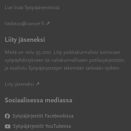
Lue lisää Syöpäjärjestöistä
Avautuu uuteen ikkunaan
tiedotus@cancer.fi
↗
Liity jäseneksi
Meitä on reilu 95 000. Liity paikkakunnallasi toimivaan
syöpäyhdistykseen tai valtakunnalliseen potilasjärjestöön,
ja osallistu Syöpäjärjestöjen tekemään tärkeään työhön.
Avautuu uuteen ikkunaan
Liity jäseneksi ↗
Sosiaalisessa mediassa
Syöpäjärjestöt Facebookissa
Avautuu uuteen ikkunaan
Syöpäjärjestöt YouTubessa
Avautuu uuteen ikkunaan