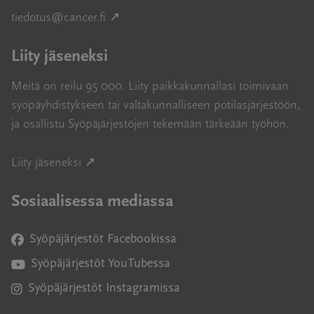
Avautuu uuteen ikkunaan
tiedotus@cancer.fi
↗
Liity jäseneksi
Meitä on reilu 95 000. Liity paikkakunnallasi toimivaan
syöpäyhdistykseen tai valtakunnalliseen potilasjärjestöön,
ja osallistu Syöpäjärjestöjen tekemään tärkeään työhön.
Avautuu uuteen ikkunaan
Liity jäseneksi ↗
Sosiaalisessa mediassa
Syöpäjärjestöt Facebookissa
Avautuu uuteen ikkunaan
Syöpäjärjestöt YouTubessa
Avautuu uuteen ikkunaan
Syöpäjärjestöt Instagramissa
Avautuu uuteen ikkunaan