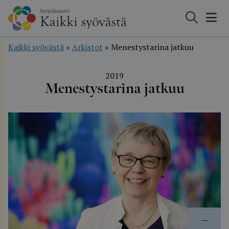
Hyppää
sisältöön
Kaikki syövästä
»
Arkistot
»
Menestystarina jatkuu
2019
Menestystarina jatkuu
—