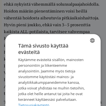
ehkä nykyistä vähemmällä solunsalpaajahoidolla.
Hoidon määrän pienentäminen voisi heillä
vähentää hoidosta aiheutuvia pitkäaikaishaittoja.
Hyvin pieni joukko, ehkä vain 3–5 prosenttia
kaikista ALL-potilaista, tarvitsee vahvempaa
hoitoa. He saattaisivat hyötyä uusista
Tämä sivusto käyttää
intensiivisistä soluterapioista, kuten CAR-T-
evästeitä
hoidosta tai vasta-ainehoidoista, jotka
FINNISH
kohdennetusti vaikuttavat tiettyyn
Käytämme evästeitä sisällön, mainosten
SWEDISH
personointiin ja liikenteemme
leukemiasoluun.
ENGLISH
analysointiin. Jaamme myös tietoja
Vasta-ainehoito inotutsumabi vaikuttaa
sivustomme käytöstäsi mainos- ja
leukemiasolun tiettyyn pintarakenteeseen.
analytiikkakumppaneidemme kanssa,
ALLTogether-protokollassa tutkitaan myös
jotka voivat yhdistää ne muihin tietoihin,
tyrosiinikinaasin estäjä imatinibia.
jotka olet heille antanut tai joita he ovat
keränneet käyttäessäsi palveluitaan.
Taskinen sanoo, että hoitojen kehittymisen myötä
Tietosuojakäytäntö