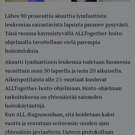
Lähes 90 prosenttia akuuttia lymfaattista
leukemiaa sairastavista lapsista paranee pysyvästi.
Tänä vuonna käynnistyvällä ALLTogether-hoito-
ohjelmalla tavoitellaan vielä parempia
hoitotuloksia.
Akuutti lymfaattinen leukemia todetaan Suomessa
vuosittain noin 50 lapsella ja noin 20 aikuisella.
Aikuispotilaista alle 25-vuotiaat kuuluvat
ALLTogether-hoito-ohjelmaan. Hoito-ohjelman
tarkoituksena on yhtenäistää sairauden
hoitokäytäntöjä.
Kun ALL diagnosoidaan, sitä hoidetaan kaksi
vuotta ja seurataan seitsemän vuoden ajan
yhtenäisin periaattein. Uuteen protokollaan