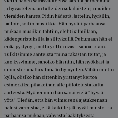
vietin hänen sairasvuoteensa äärellä perheemme
ja hyvästelemään tulleiden sukulaisten ja muiden
vieraiden kanssa. Pidin kädestä, juttelin, hyräilin,
lauloin, soitin musiikkia. Hän hyräili parhaansa
mukaan musiikin tahtiin, elehti silmillään,
kädenpuristuksilla ja silityksillä. Puhumaan hän ei
enää pystynyt, mutta yritti kovasti sanoa jotain.
Tulkitsimme äänteistä ”minä rakastan teitä”, ja
kun kysyimme, sanoiko hän niin, hän nyökkäsi ja
ummisti samalla silmiään hymyillen. Vähän mietin
kyllä, olisiko hän sittenkin yrittänyt kertoa
esimerkiksi pihakeinun alle piilotetusta kulta-
aarteesta. Myöhemmin hän sanoi vielä ”hyvää
yötä”. Tiedän, että hän viimeisenä ajatuksenaan
halusi varmistaa, että kaikille jää hyvät muistot, ja
parhaansa mukaan, vahvasta lääkityksestä