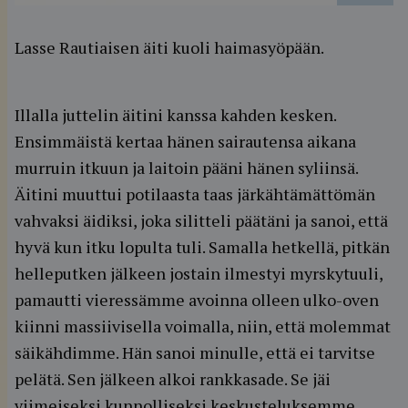
Lasse Rautiaisen äiti kuoli haimasyöpään.
Illalla juttelin äitini kanssa kahden kesken.
Ensimmäistä kertaa hänen sairautensa aikana
murruin itkuun ja laitoin pääni hänen syliinsä.
Äitini muuttui potilaasta taas järkähtämättömän
vahvaksi äidiksi, joka silitteli päätäni ja sanoi, että
hyvä kun itku lopulta tuli. Samalla hetkellä, pitkän
helleputken jälkeen jostain ilmestyi myrskytuuli,
pamautti vieressämme avoinna olleen ulko-oven
kiinni massiivisella voimalla, niin, että molemmat
säikähdimme. Hän sanoi minulle, että ei tarvitse
pelätä. Sen jälkeen alkoi rankkasade. Se jäi
viimeiseksi kunnolliseksi keskusteluksemme.