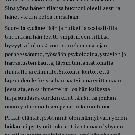
Sinä yönä hänen tilansa huononi oleellisesti ja
hänet vietiin kotoa sairaalaan.
Suurella sydämellään ja huikeilla sosiaalisilla
taidoillaan hän levitti ympärilleen silkkaa
hyvyyttä koko 72-vuotisen elämänsä ajan;
perheessämme, työssään psykologina, ystävien ja
harrastusten kautta, täysin tuntemattomille
ihmisille ja eläimille. Siskonsa kertoi, että
lapsuuden leikeissä hän päätyi aina esittämään
Jeesusta, enkä ihmettelisi jos hän kaikessa
hiljaisuudessa olisikin ollut tämän tai jonkun
muun yliluonnollisen pyhän inkarnoituma.
Pitkää elämää, josta minä olen nähnyt vain yhden
laidan, ei pysty mitenkään tiivistämään lyhyeen