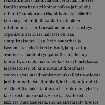
tekstiin, mutta mainittakoon, että hän yhdessä
isäni kanssa kasvatti kolme poikaa ja huolehti
reilun 17 vuoden ajan Nappi-koirasta, hääräili
kotona ja mökillä. Ruoanlaitto oli hänen
intohimonsa ja erityisvastuualueensa, siisteys- ja
organisointiasioissa hän taas oli isää
suurpiirteisempi. Hän hoiti puutarhaa ja
kasvimaata, tykkäsi retkeilystä, jumppasi, ui
avannossa, huolehti ympäristönsuojelusta ja
kierrätti, oli mukana monenlaisissa yhdistyksissä
ja järjestöissä, oli kiinnostunut filosofiasta,
esoteerisista maailmankatsomuksellisista asioista
ja yliluonnollisista ilmiöistä, luki paljon, kirjoitti
eläkkeellä omakustanteisen lastenkirjan, tykkäsi
klassisesta musiikista, Abbasta, Beatlesista,
jazzista, musikaaleista, suomalaisista ikivihreistä