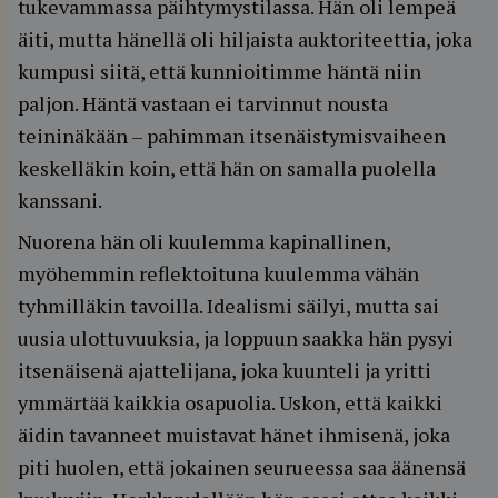
tukevammassa päihtymystilassa. Hän oli lempeä
äiti, mutta hänellä oli hiljaista auktoriteettia, joka
kumpusi siitä, että kunnioitimme häntä niin
paljon. Häntä vastaan ei tarvinnut nousta
teininäkään – pahimman itsenäistymisvaiheen
keskelläkin koin, että hän on samalla puolella
kanssani.
Nuorena hän oli kuulemma kapinallinen,
myöhemmin reflektoituna kuulemma vähän
tyhmilläkin tavoilla. Idealismi säilyi, mutta sai
uusia ulottuvuuksia, ja loppuun saakka hän pysyi
itsenäisenä ajattelijana, joka kuunteli ja yritti
ymmärtää kaikkia osapuolia. Uskon, että kaikki
äidin tavanneet muistavat hänet ihmisenä, joka
piti huolen, että jokainen seurueessa saa äänensä