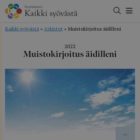
Hyppää
sisältöön
Kaikki syövästä
»
Arkistot
»
Muistokirjoitus äidilleni
2022
Muistokirjoitus äidilleni
—