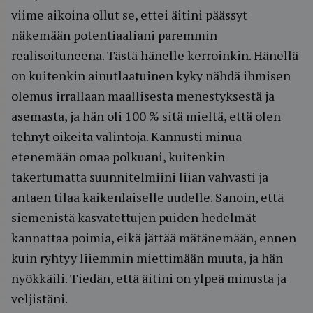
viime aikoina ollut se, ettei äitini päässyt
näkemään potentiaaliani paremmin
realisoituneena. Tästä hänelle kerroinkin. Hänellä
on kuitenkin ainutlaatuinen kyky nähdä ihmisen
olemus irrallaan maallisesta menestyksestä ja
asemasta, ja hän oli 100 % sitä mieltä, että olen
tehnyt oikeita valintoja. Kannusti minua
etenemään omaa polkuani, kuitenkin
takertumatta suunnitelmiini liian vahvasti ja
antaen tilaa kaikenlaiselle uudelle. Sanoin, että
siemenistä kasvatettujen puiden hedelmät
kannattaa poimia, eikä jättää mätänemään, ennen
kuin ryhtyy liiemmin miettimään muuta, ja hän
nyökkäili. Tiedän, että äitini on ylpeä minusta ja
veljistäni.