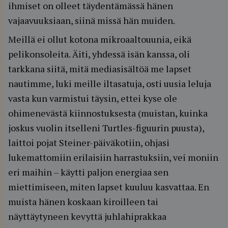
ihmiset on olleet täydentämässä hänen
vajaavuuksiaan, siinä missä hän muiden.
Meillä ei ollut kotona mikroaaltouunia, eikä
pelikonsoleita. Äiti, yhdessä isän kanssa, oli
tarkkana siitä, mitä mediasisältöä me lapset
nautimme, luki meille iltasatuja, osti uusia leluja
vasta kun varmistui täysin, ettei kyse ole
ohimenevästä kiinnostuksesta (muistan, kuinka
joskus vuolin itselleni Turtles-figuurin puusta),
laittoi pojat Steiner-päiväkotiin, ohjasi
lukemattomiin erilaisiin harrastuksiin, vei moniin
eri maihin – käytti paljon energiaa sen
miettimiseen, miten lapset kuuluu kasvattaa. En
muista hänen koskaan kiroilleen tai
näyttäytyneen kevyttä juhlahiprakkaa