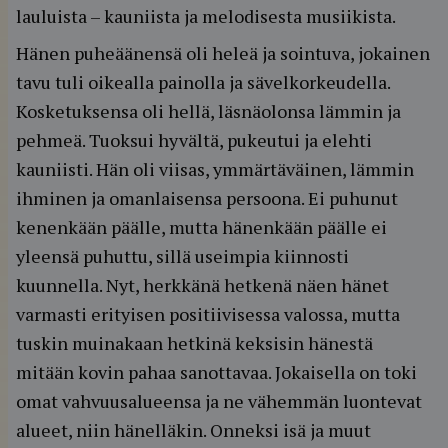
lauluista – kauniista ja melodisesta musiikista.
Hänen puheäänensä oli heleä ja sointuva, jokainen
tavu tuli oikealla painolla ja sävelkorkeudella.
Kosketuksensa oli hellä, läsnäolonsa lämmin ja
pehmeä. Tuoksui hyvältä, pukeutui ja elehti
kauniisti. Hän oli viisas, ymmärtäväinen, lämmin
ihminen ja omanlaisensa persoona. Ei puhunut
kenenkään päälle, mutta hänenkään päälle ei
yleensä puhuttu, sillä useimpia kiinnosti
kuunnella. Nyt, herkkänä hetkenä näen hänet
varmasti erityisen positiivisessa valossa, mutta
tuskin muinakaan hetkinä keksisin hänestä
mitään kovin pahaa sanottavaa. Jokaisella on toki
omat vahvuusalueensa ja ne vähemmän luontevat
alueet, niin hänelläkin. Onneksi isä ja muut