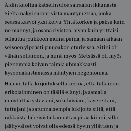
Äidin kuoltua katselin ulos sairaalan ikkunasta.
Sieltä näkyi suorarivistä mäntymetsää, jonka
seassa kasvoi yksi koivu. Yhtä korkea ja paksu kuin
ne männyt, ja osana rivistöä, aivan kuin yrittäisi
sulautua joukkoon muina puina, ja samaan aikaan
seisoen ylpeästi puujoukon eturivissä. Äitini oli
vähän sellainen, ja minä myös. Metsässä oli myös
pienempiä koivun taimia uhmakkaasti
kyseenalaistamassa mäntyjen hegemoniaa.
Haluan tällä kirjoituksella kertoa, että tällainen
erikoisihminen on täällä elänyt, ja samalla
muistuttaa ystäviäni, sukulaisiani, kavereitani,
tuttujani ja satunnaisempia lukijoita siitä, että
rakkaista läheisistä kannattaa pitää kiinni, sillä
jäähyväiset voivat olla edessä hyvin yllättäen ja