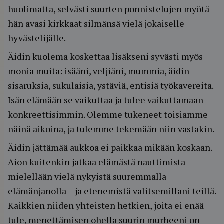
huolimatta, selvästi suurten ponnistelujen myötä
hän avasi kirkkaat silmänsä vielä jokaiselle
hyvästelijälle.
Äidin kuolema koskettaa lisäkseni syvästi myös
monia muita: isääni, veljiäni, mummia, äidin
sisaruksia, sukulaisia, ystäviä, entisiä työkavereita.
Isän elämään se vaikuttaa ja tulee vaikuttamaan
konkreettisimmin. Olemme tukeneet toisiamme
näinä aikoina, ja tulemme tekemään niin vastakin.
Äidin jättämää aukkoa ei paikkaa mikään koskaan.
Aion kuitenkin jatkaa elämästä nauttimista –
mielellään vielä nykyistä suuremmalla
elämänjanolla – ja etenemistä valitsemillani teillä.
Kaikkien niiden yhteisten hetkien, joita ei enää
tule, menettämisen ohella suurin murheeni on