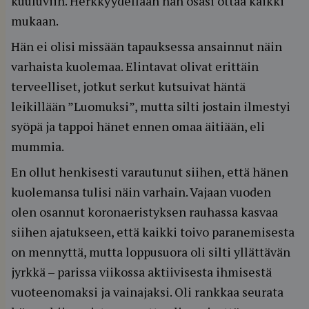
kuuluviin. Herkkyydellään hän osasi ottaa kaikki
mukaan.
Hän ei olisi missään tapauksessa ansainnut näin
varhaista kuolemaa. Elintavat olivat erittäin
terveelliset, jotkut serkut kutsuivat häntä
leikillään ”Luomuksi”, mutta silti jostain ilmestyi
syöpä ja tappoi hänet ennen omaa äitiään, eli
mummia.
En ollut henkisesti varautunut siihen, että hänen
kuolemansa tulisi näin varhain. Vajaan vuoden
olen osannut koronaeristyksen rauhassa kasvaa
siihen ajatukseen, että kaikki toivo paranemisesta
on mennyttä, mutta loppusuora oli silti yllättävän
jyrkkä – parissa viikossa aktiivisesta ihmisestä
vuoteenomaksi ja vainajaksi. Oli rankkaa seurata