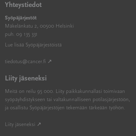
Yhteystiedot
Syöpäjärjestöt
Mäkelänkatu 2, 00500 Helsinki
puh. 09 135 331
Lue lisää Syöpäjärjestöistä
Avautuu uuteen ikkunaan
tiedotus@cancer.fi
↗
Liity jäseneksi
Meitä on reilu 95 000. Liity paikkakunnallasi toimivaan
syöpäyhdistykseen tai valtakunnalliseen potilasjärjestöön,
ja osallistu Syöpäjärjestöjen tekemään tärkeään työhön.
Avautuu uuteen ikkunaan
Liity jäseneksi ↗