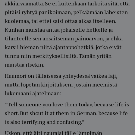
äkkiarvaamatta. Se ei kuitenkaan tarkoita sitä, että
pitäisi ryhtyä panikoimaan, pelkäämään läheisten
kuolemaa, tai ettei saisi ottaa aikaa itselleen.
Kunhan muistaa antaa jokaiselle hetkelle ja
tilanteelle sen ansaitseman painoarvon, ja ehkä
karsii hieman niitä ajantappohetkiä, jotka eivät
tunnu niin merkityksellisiltä. Tämän yritän
muistaa itsekin.
Huumori on tällaisessa yhteydessä vaikea laji,
mutta lopetan kirjoitukseni jostain meemistä
lukemaani ajatelmaan:
”Tell someone you love them today, because life is
short. But shout it at them in German, because life
is also terrifying and confusing.”
Uskon, että äiti nauraisi tälle lämpimän