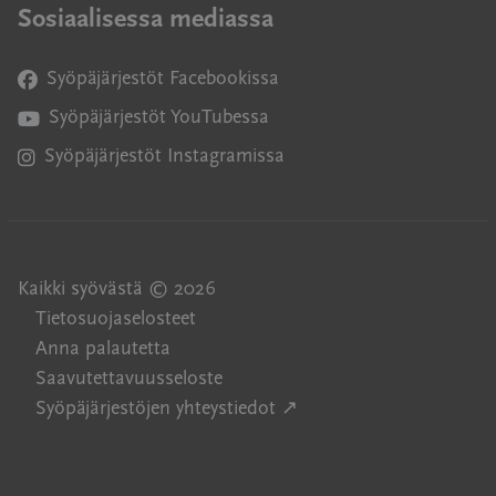
Sosiaalisessa mediassa
Syöpäjärjestöt Facebookissa
Avautuu uuteen ikkunaan
Syöpäjärjestöt YouTubessa
Avautuu uuteen ikkunaan
Syöpäjärjestöt Instagramissa
Avautuu uuteen ikkunaan
Kaikki syövästä © 2026
Tietosuojaselosteet
Anna palautetta
Saavutettavuusseloste
Avautuu uuteen ikkuna
Syöpäjärjestöjen yhteystiedot ↗