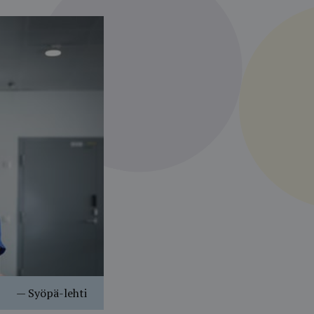
—
Syöpä-lehti