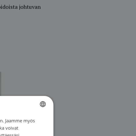
oidoista johtuvan
iin. Jaamme myös
FINNISH
ka voivat
SWEDISH
yttäessäsi