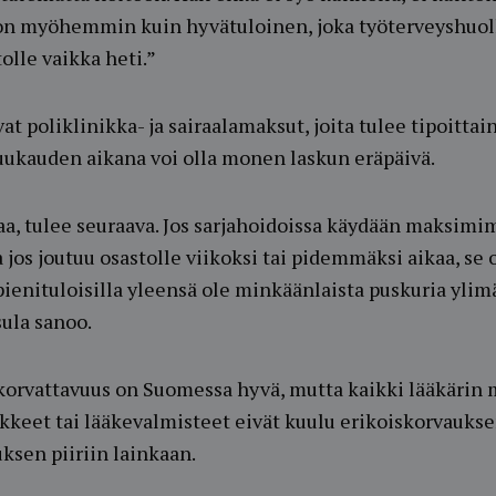
jon myöhemmin kuin hyvätuloinen, joka työterveyshuol
olle vaikka heti.”
 poliklinikka- ja sairaalamaksut, joita tulee tipoittain
uukauden aikana voi olla monen laskun eräpäivä.
, tulee seuraava. Jos sarjahoidoissa käydään maksimim
a jos joutuu osastolle viikoksi tai pidemmäksi aikaa, se 
pienituloisilla yleensä ole minkäänlaista puskuria ylim
sula sanoo.
orvattavuus on Suomessa hyvä, mutta kaikki lääkärin 
kkeet tai lääkevalmisteet eivät kuulu erikoiskorvauksen
ksen piiriin lainkaan.