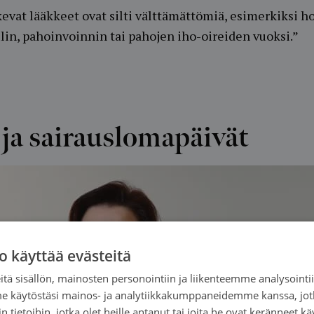
evat lääkkeet ovat silti välttämättömiä, esimerkiksi h
in, pahoinvoinnin tai pahojen iho-oireiden vuoksi.”
 ja sairauslomapäivät
o käyttää evästeitä
tä sisällön, mainosten personointiin ja liikenteemme analysoint
me käytöstäsi mainos- ja analytiikkakumppaneidemme kanssa, jot
 tietoihin, jotka olet heille antanut tai joita he ovat keränneet kä