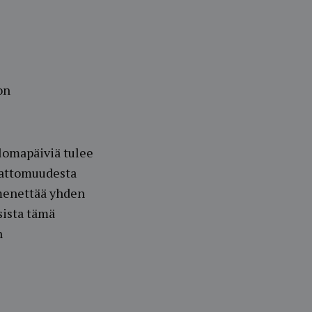
on
slomapäiviä tulee
kattomuudesta
menettää yhden
sista tämä
n