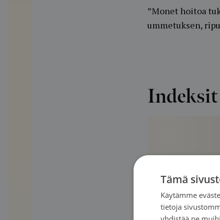
”Monet hoitoa tuk
ummetuksen, ripul
Indeksit
Tämä sivust
Käytämme evästei
tietoja sivustom
yhdistää ne muihin