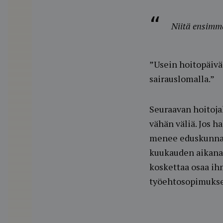
Niitä ensimmä
”Usein hoitopäivä 
sairauslomalla.”
Seuraavan hoitoja
vähän väliä. Jos 
menee eduskunnas
kuukauden aikana 
koskettaa osaa ih
työehtosopimukse