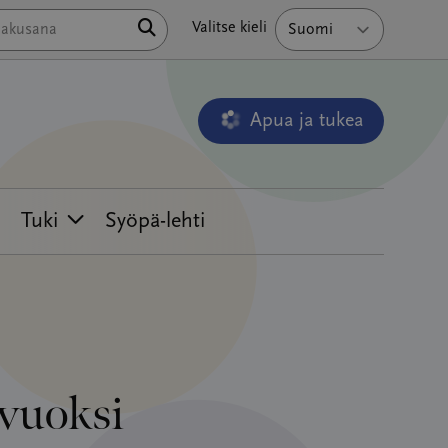
Hae
Valitse kieli
Apua ja tukea
Avautuu uudessa ikkunass
Tuki
Syöpä-lehti
 vuoksi