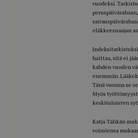
vuodeksi. Tarkist
peruspäivärahaan,
sairauspäivärahan
eläkkeensaajan a
Indeksitarkistuksi
haittaa, sitä ei 
kahden vuoden väl
enemmän. Lääkeko
Tänä vuonna se on
Myös työttömyystu
keskituloisten sy
Katja Tähkän muka
voimiensa mukaa