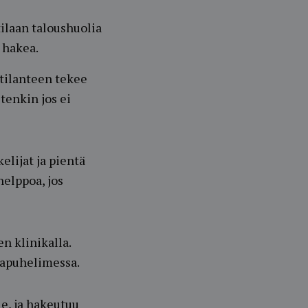
tilaan taloushuolia
e hakea.
tilanteen tekee
tenkin jos ei
lijat ja pientä
helppoa, jos
n klinikalla.
tapuhelimessa.
le, ja hakeutuu