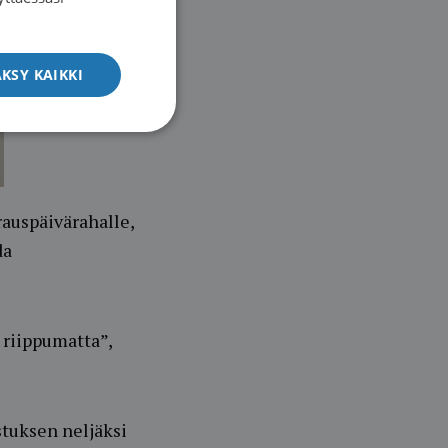
ENGLISH
KSY KAIKKI
rauspäivärahalle,
da
riippumatta”,
stuksen neljäksi