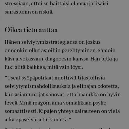
stressiään, ettei se haittaisi elämää ja lisäisi
sairastumisen riskiä.
Oikea tieto auttaa
Hänen selviytymisstrategiansa on joskus
ennenkin ollut asioihin perehtyminen. Samoin
kävi aivokasvain-diagnoosin kanssa. Hän tutki ja
luki siitä kaikkea, mitä vain löysi.
”Useat syöpäpotilaat miettivät tilastollisia
selviytymismahdollisuuksia ja elinajan odotetta,
kun asiantuntijat sanovat, että haarukka on hyvin
leveä. Minä reagoin aina voimakkaan psyko-
somaattisesti. Kipujen yhteys sairauteen on vielä
aika epäselvä ja tutkimatta.”