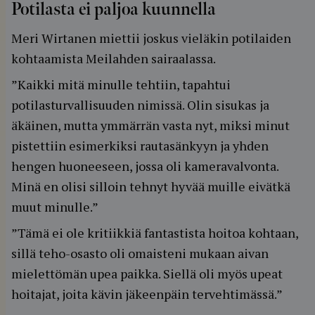
Potilasta ei paljoa kuunnella
Meri Wirtanen miettii joskus vieläkin potilaiden
kohtaamista Meilahden sairaalassa.
”Kaikki mitä minulle tehtiin, tapahtui
potilasturvallisuuden nimissä. Olin sisukas ja
äkäinen, mutta ymmärrän vasta nyt, miksi minut
pistettiin esimerkiksi rautasänkyyn ja yhden
hengen huoneeseen, jossa oli kameravalvonta.
Minä en olisi silloin tehnyt hyvää muille eivätkä
muut minulle.”
”Tämä ei ole kritiikkiä fantastista hoitoa kohtaan,
sillä teho-osasto oli omaisteni mukaan aivan
mielettömän upea paikka. Siellä oli myös upeat
hoitajat, joita kävin jäkeenpäin tervehtimässä.”