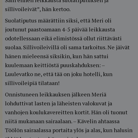
Sain ennen leikkausta suolatiputuksen ja
sillivoileivät”, hän kertoo.
Suolatiputus määrättiin siksi, että Meri oli
joutunut paastoamaan 4-5 päivää leikkausta
odotellessaan eikä elimistössä ollut riittävästi
suolaa. Sillivoileivillä oli sama tarkoitus. Ne jäivät
hänen mieleensä siksikin, kun hän sattui
kuulemaan keittiöstä puuskahduksen: –
Luulevatko ne, että tää on joku hotelli, kun
sillivoileipiä tilataan!
Onnistuneen leikkauksen jälkeen Meriä
lohduttivat lasten ja läheisten valokuvat ja
vanhojen koulukavereitten kortit. Hän oli tuonut
niitä mukanaan sairaalaan. – Kävelin ahtaassa
Töölön sairaalassa portaita ylös ja alas, kun halusin