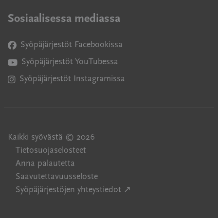
Sosiaalisessa mediassa
Syöpäjärjestöt Facebookissa
Avautuu uuteen ikkunaan
Syöpäjärjestöt YouTubessa
Avautuu uuteen ikkunaan
Syöpäjärjestöt Instagramissa
Avautuu uuteen ikkunaan
Kaikki syövästä © 2026
Tietosuojaselosteet
Anna palautetta
Saavutettavuusseloste
Avautuu uuteen ikkuna
Syöpäjärjestöjen yhteystiedot ↗