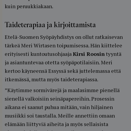
kuin peruukkiakaan.
Taideterapiaa ja kirjoittamista
Etelä-Suomen Syöpäyhdistys on ollut ratkaisevan
tärkeä Meri Wirtasen toipumisessa. Hän kiittelee
erityisesti kuntoutusohjaaja
Kirsi Roosin
tyyntä
ja asiantuntevaa otetta syöpäpotilaisiin. Meri
kertoo käyneensä Essyssä sekä juttelemassa että
itkemässä, mutta myös taideterapiassa.
”Käytimme sormivärejä ja maalasimme pienellä
sienellä valkoisiin seinäpapereihin. Prosessin
aikana ei saanut puhua mitään, vain hiljainen
musiikki soi taustalla. Meille annettiin omaan
elämään liittyviä aiheita ja myös sellaisista