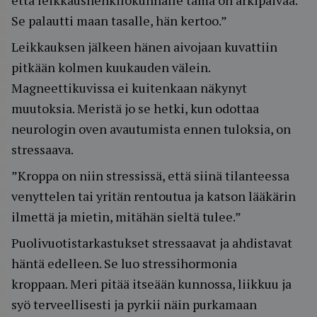
että leikkaushenkilökunnalle tämä on arkipäivää.
Se palautti maan tasalle, hän kertoo.”
Leikkauksen jälkeen hänen aivojaan kuvattiin
pitkään kolmen kuukauden välein.
Magneettikuvissa ei kuitenkaan näkynyt
muutoksia. Meristä jo se hetki, kun odottaa
neurologin oven avautumista ennen tuloksia, on
stressaava.
”Kroppa on niin stressissä, että siinä tilanteessa
venyttelen tai yritän rentoutua ja katson lääkärin
ilmettä ja mietin, mitähän sieltä tulee.”
Puolivuotistarkastukset stressaavat ja ahdistavat
häntä edelleen. Se luo stressihormonia
kroppaan. Meri pitää itseään kunnossa, liikkuu ja
syö terveellisesti ja pyrkii näin purkamaan