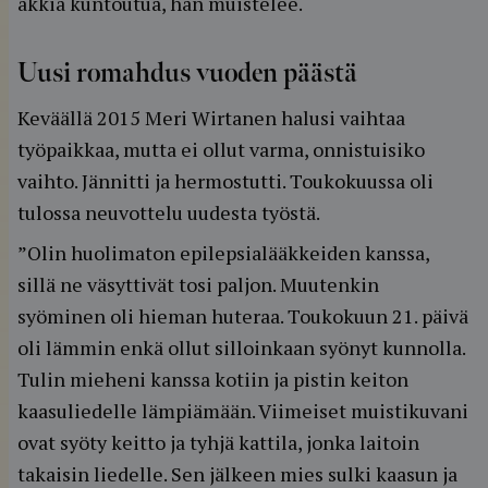
äkkiä kuntoutua, hän muistelee.
Uusi romahdus vuoden päästä
Keväällä 2015 Meri Wirtanen halusi vaihtaa
työpaikkaa, mutta ei ollut varma, onnistuisiko
vaihto. Jännitti ja hermostutti. Toukokuussa oli
tulossa neuvottelu uudesta työstä.
”Olin huolimaton epilepsialääkkeiden kanssa,
sillä ne väsyttivät tosi paljon. Muutenkin
syöminen oli hieman huteraa. Toukokuun 21. päivä
oli lämmin enkä ollut silloinkaan syönyt kunnolla.
Tulin mieheni kanssa kotiin ja pistin keiton
kaasuliedelle lämpiämään. Viimeiset muistikuvani
ovat syöty keitto ja tyhjä kattila, jonka laitoin
takaisin liedelle. Sen jälkeen mies sulki kaasun ja