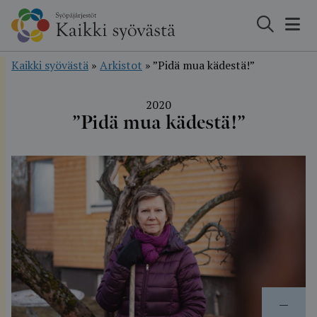
Hyppää
sisältöön
Kaikki syövästä
»
Arkistot
»
”Pidä mua kädestä!”
2020
”Pidä mua kädestä!”
—