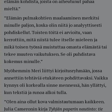
elämän kohdista, joista on aiheutunut pahaa
mieltä.”
”Elämän pulmakohtien maalaaminen merkitsi
minulle paljon, koska olin niitä jo analyyttisesti
pohdiskellut. Toisten töitä ei arvioitu, vaan
kerrottiin, mitä niistä tulee itselle mieleen ja
mikä toisen työssä muistuttaa omasta elämästä tai
tekee muuten vaikutuksen. Se oli puhdistava
kokemus minulle.”
Myöhemmin Meri liittyi kirjoitusryhmään, jossa
annettiin tehtäviä etukäteen pohdittavaksi. Vaikka
kynnys oli korkealla sinne mennessä, hän yllättyi,
kun tekstiä ja runoa alkoi tulla.
”Olen aina ollut kova valmistautumaan kaikkeen.
Julia Cameronin kirja
Tyhjän paperin nautinto: tie