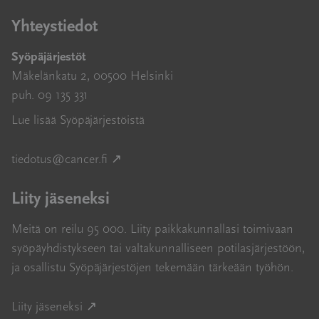
Yhteystiedot
Syöpäjärjestöt
Mäkelänkatu 2, 00500 Helsinki
puh. 09 135 331
Lue lisää Syöpäjärjestöistä
Avautuu uuteen ikkunaan
tiedotus@cancer.fi
↗
Liity jäseneksi
Meitä on reilu 95 000. Liity paikkakunnallasi toimivaan
syöpäyhdistykseen tai valtakunnalliseen potilasjärjestöön,
ja osallistu Syöpäjärjestöjen tekemään tärkeään työhön.
Avautuu uuteen ikkunaan
Liity jäseneksi ↗