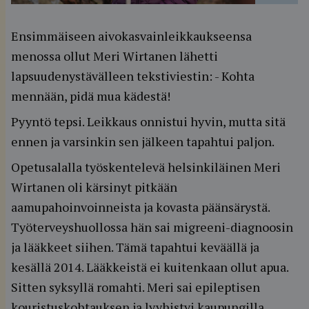
Ensimmäiseen aivokasvainleikkaukseensa
menossa ollut Meri Wirtanen lähetti
lapsuudenystävälleen tekstiviestin: - Kohta
mennään, pidä mua kädestä!
Pyyntö tepsi. Leikkaus onnistui hyvin, mutta sitä
ennen ja varsinkin sen jälkeen tapahtui paljon.
Opetusalalla työskentelevä helsinkiläinen Meri
Wirtanen oli kärsinyt pitkään
aamupahoinvoinneista ja kovasta päänsärystä.
Työterveyshuollossa hän sai migreeni-diagnoosin
ja lääkkeet siihen. Tämä tapahtui keväällä ja
kesällä 2014. Lääkkeistä ei kuitenkaan ollut apua.
Sitten syksyllä romahti. Meri sai epileptisen
kouristuskohtauksen ja lyyhistyi kaupungilla