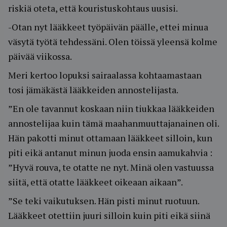
riskiä oteta, että kouristuskohtaus uusisi.
-Otan nyt lääkkeet työpäivän päälle, ettei minua
väsytä työtä tehdessäni. Olen töissä yleensä kolme
päivää viikossa.
Meri kertoo lopuksi sairaalassa kohtaamastaan
tosi jämäkästä lääkkeiden annostelijasta.
”En ole tavannut koskaan niin tiukkaa lääkkeiden
annostelijaa kuin tämä maahanmuuttajanainen oli.
Hän pakotti minut ottamaan lääkkeet silloin, kun
piti eikä antanut minun juoda ensin aamukahvia :
”Hyvä rouva, te otatte ne nyt. Minä olen vastuussa
siitä, että otatte lääkkeet oikeaan aikaan”.
”Se teki vaikutuksen. Hän pisti minut ruotuun.
Lääkkeet otettiin juuri silloin kuin piti eikä siinä