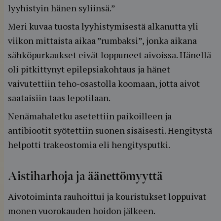
lyyhistyin hänen syliinsä.”
Meri kuvaa tuosta lyyhistymisestä alkanutta yli
viikon mittaista aikaa ”rumbaksi”, jonka aikana
sähköpurkaukset eivät loppuneet aivoissa. Hänellä
oli pitkittynyt epilepsiakohtaus ja hänet
vaivutettiin teho-osastolla koomaan, jotta aivot
saataisiin taas lepotilaan.
Nenämahaletku asetettiin paikoilleen ja
antibiootit syötettiin suonen sisäisesti. Hengitystä
helpotti trakeostomia eli hengitysputki.
Aistiharhoja ja äänettömyyttä
Aivotoiminta rauhoittui ja kouristukset loppuivat
monen vuorokauden hoidon jälkeen.