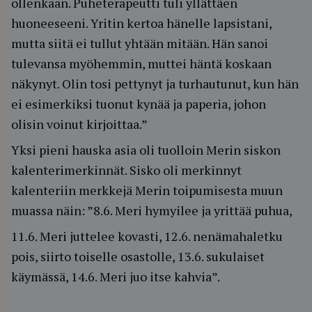
ollenkaan. Puheterapeutti tuli yllättäen
huoneeseeni. Yritin kertoa hänelle lapsistani,
mutta siitä ei tullut yhtään mitään. Hän sanoi
tulevansa myöhemmin, muttei häntä koskaan
näkynyt. Olin tosi pettynyt ja turhautunut, kun hän
ei esimerkiksi tuonut kynää ja paperia, johon
olisin voinut kirjoittaa.”
Yksi pieni hauska asia oli tuolloin Merin siskon
kalenterimerkinnät. Sisko oli merkinnyt
kalenteriin merkkejä Merin toipumisesta muun
muassa näin: ”8.6. Meri hymyilee ja yrittää puhua,
11.6. Meri juttelee kovasti, 12.6. nenämahaletku
pois, siirto toiselle osastolle, 13.6. sukulaiset
käymässä, 14.6. Meri juo itse kahvia”.