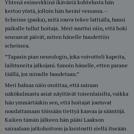
Yhtenä esimerkkinä ikävästä kohtelusta hän
kertoo yöstä, jolloin hän heräsi vessassa. –
Scheisse (paska), mitä rouva tekee lattialla, huusi
paikalle tullut hoitaja. Meri suuttui niin, että hoki
seuraavat päivät, miten hänelle huudettiin
scheissea.
”Tapasin pian neurologin, joka voivotteli kapeita,
laihtuneita jalkojani. Sanoin hänelle, etten parane
täällä, jos minulle huudetaan.”
Meri haluaa näin osoittaa, että sairaan
näkökulmasta asiat näyttävät toisenlaisilta, vaikka
hän ymmärtääkin sen, että hoitajat joutuvat
noudattamaan töissään tiettyä kaavaa ja sääntöjä.
Kaiken tämän jälkeen hän pääsi Laakson
sairaalaan jatkohoitoon ja kuntoutti siellä itseään