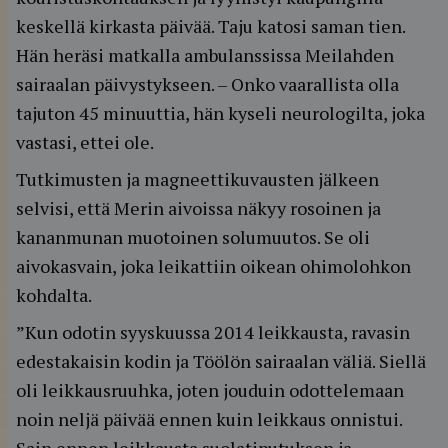
keskellä kirkasta päivää. Taju katosi saman tien.
Hän heräsi matkalla ambulanssissa Meilahden
sairaalan päivystykseen. – Onko vaarallista olla
tajuton 45 minuuttia, hän kyseli neurologilta, joka
vastasi, ettei ole.
Tutkimusten ja magneettikuvausten jälkeen
selvisi, että Merin aivoissa näkyy rosoinen ja
kananmunan muotoinen solumuutos. Se oli
aivokasvain, joka leikattiin oikean ohimolohkon
kohdalta.
”Kun odotin syyskuussa 2014 leikkausta, ravasin
edestakaisin kodin ja Töölön sairaalan väliä. Siellä
oli leikkausruuhka, joten jouduin odottelemaan
noin neljä päivää ennen kuin leikkaus onnistui.