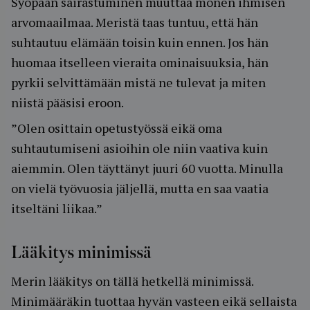
Syöpään sairastuminen muuttaa monen ihmisen
arvomaailmaa. Meristä taas tuntuu, että hän
suhtautuu elämään toisin kuin ennen. Jos hän
huomaa itselleen vieraita ominaisuuksia, hän
pyrkii selvittämään mistä ne tulevat ja miten
niistä pääsisi eroon.
”Olen osittain opetustyössä eikä oma
suhtautumiseni asioihin ole niin vaativa kuin
aiemmin. Olen täyttänyt juuri 60 vuotta. Minulla
on vielä työvuosia jäljellä, mutta en saa vaatia
itseltäni liikaa.”
Lääkitys minimissä
Merin lääkitys on tällä hetkellä minimissä.
Minimääräkin tuottaa hyvän vasteen eikä sellaista