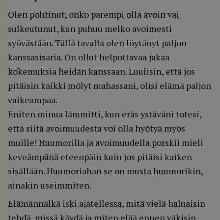
Olen pohtinut, onko parempi olla avoin vai
sulkeutunut, kun puhuu melko avoimesti
syövästään. Tällä tavalla olen löytänyt paljon
kanssasisaria. On ollut helpottavaa jakaa
kokemuksia heidän kanssaan. Luulisin, että jos
pitäisin kaikki mölyt mahassani, olisi elämä paljon
vaikeampaa.
Eniten minua lämmitti, kun eräs ystäväni totesi,
että siitä avoimuudesta voi olla hyötyä myös
muille! Huumorilla ja avoimuudella porskii mieli
keveämpänä eteenpäin kuin jos pitäisi kaiken
sisällään. Huumoriahan se on musta huumorikin,
ainakin useimmiten.
Elämännälkä iski ajatellessa, mitä vielä haluaisin
tehdä, missä käydä ja miten elää ennen väkisin