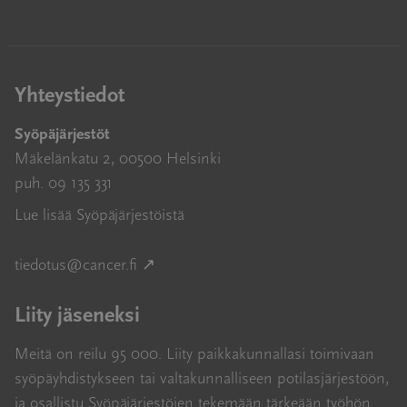
Yhteystiedot
Syöpäjärjestöt
Mäkelänkatu 2, 00500 Helsinki
puh. 09 135 331
Lue lisää Syöpäjärjestöistä
Avautuu uuteen ikkunaan
tiedotus@cancer.fi
↗
Liity jäseneksi
Meitä on reilu 95 000. Liity paikkakunnallasi toimivaan
syöpäyhdistykseen tai valtakunnalliseen potilasjärjestöön,
ja osallistu Syöpäjärjestöjen tekemään tärkeään työhön.