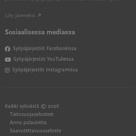
Avautuu uuteen ikkunaan
Liity jäseneksi ↗
Sosiaalisessa mediassa
Syöpäjärjestöt Facebookissa
Avautuu uuteen ikkunaan
Syöpäjärjestöt YouTubessa
Avautuu uuteen ikkunaan
Syöpäjärjestöt Instagramissa
Avautuu uuteen ikkunaan
Kaikki syövästä © 2026
Tietosuojaselosteet
Anna palautetta
Saavutettavuusseloste