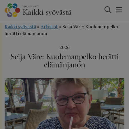
Hyppää
sisältöön
Kaikki syövästä
»
Arkistot
»
Seija Väre: Kuolemanpelko
herätti elämänjanon
2026
Seija Väre: Kuolemanpelko herätti
elämänjanon