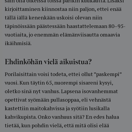
sain olla oikeissa töissä parikin kuukautta. Lisäksi
kirjoittaminen kiinnostaa niin paljon, ettei enää
tällä iällä kenenkään uskoisi olevan niin
täpinöissään päästessään haastattelemaan 80–95-
vuotiaita, jo enemmän elämänviisautta omaavia
ikäihmisiä.
Ehdinköhän vielä aikuistua?
Porilaisittain voisi todeta, ettei ollut ”paskempi”
vuosi. Kun täytin 65, nuorempi sisareni kysyi,
oletko sinä nyt vanhus. Lapsena isovanhemmat
opettivat syömään pullasoppaa, eli vehnästä
kastettiin maitokahvissa ja syötiin lusikalla
kahvikupista. Onko vanhuus sitä? En edes halua
tietää, kun pohdin vielä, että mitä olisi elää