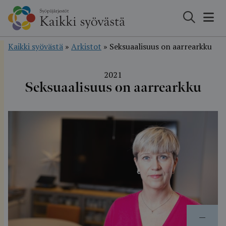
Hyppää
sisältöön
Kaikki syövästä
»
Arkistot
»
Seksuaalisuus on aarrearkku
2021
Seksuaalisuus on aarrearkku
—