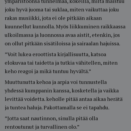
ympäristöönsä tunnelmaa, kokeilla, miltä maistuu
joku hyvä juoma tai suklaa, miten vaikuttaa joku
rakas musiikki, jota ei ole pitkään aikaan
kuunnellut kunnolla. Myös liikkuminen raikkaassa
ulkoilmassa ja luonnossa avaa aistit, etenkin, jos
on ollut pitkään sisätiloissa ja sairaalan hajuissa.
”Voit lukea eroottista kirjallisuutta, katsoa
elokuvaa tai taidetta ja tutkia vähitellen, miten
keho reagoi ja mikä tuntuu hyvältä.”
Muuttunutta kehoa ja arpia voi tunnustella
yhdessä kumppanin kanssa, kosketella ja vaikka
levittää voidetta. keholle pitää antaa aikaa herätä
ja tuntea haluja. Pakottamalla se ei tapahdu.
”Jotta saat nautinnon, sinulla pitää olla
rentoutunut ja turvallinen olo.”