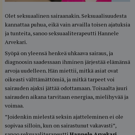
Olet seksuaalinen sairaanakin. Seksuaalisuudesta
kannattaa puhua, eikä vain arvailla toisen ajatuksia
ja tunteita, sanoo seksuaaliterapeutti Hannele
Arvekari.
Syöpä on yleensä henkeä uhkaava sairaus, ja
diagnoosin saadessaan ihminen järjestää elämänsä
arvoja uudelleen. Hän miettii, mitkä asiat ovat
oikeasti välttämättömiä, ja mitkä tarpeet voi
sairauden ajaksi jättää odottamaan. Toisaalta juuri
sairauden aikana tarvitaan energiaa, mielihyvää ja
voimaa.
”Joidenkin mielestä seksin ajatteleminen ei ole
sopivaa silloin, kun on sairastunut vakavasti”,
sanoo seksuaaliterapeutti
Hannele Arvekari
.