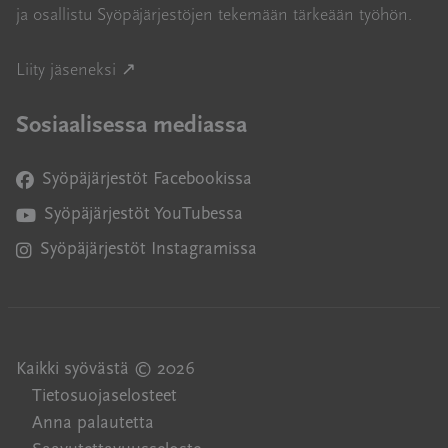
ja osallistu Syöpäjärjestöjen tekemään tärkeään työhön.
Avautuu uuteen ikkunaan
Liity jäseneksi ↗
Sosiaalisessa mediassa
Syöpäjärjestöt Facebookissa
Avautuu uuteen ikkunaan
Syöpäjärjestöt YouTubessa
Avautuu uuteen ikkunaan
Syöpäjärjestöt Instagramissa
Avautuu uuteen ikkunaan
Kaikki syövästä © 2026
Tietosuojaselosteet
Anna palautetta