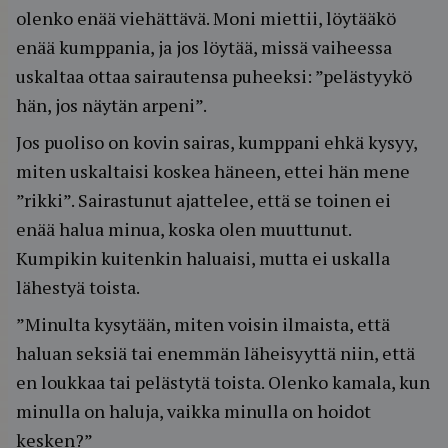
olenko enää viehättävä. Moni miettii, löytääkö
enää kumppania, ja jos löytää, missä vaiheessa
uskaltaa ottaa sairautensa puheeksi: ”pelästyykö
hän, jos näytän arpeni”.
Jos puoliso on kovin sairas, kumppani ehkä kysyy,
miten uskaltaisi koskea häneen, ettei hän mene
”rikki”. Sairastunut ajattelee, että se toinen ei
enää halua minua, koska olen muuttunut.
Kumpikin kuitenkin haluaisi, mutta ei uskalla
lähestyä toista.
”Minulta kysytään, miten voisin ilmaista, että
haluan seksiä tai enemmän läheisyyttä niin, että
en loukkaa tai pelästytä toista. Olenko kamala, kun
minulla on haluja, vaikka minulla on hoidot
kesken?”