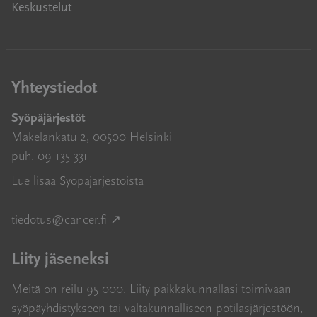
Keskustelut
Yhteystiedot
Syöpäjärjestöt
Mäkelänkatu 2, 00500 Helsinki
puh. 09 135 331
Lue lisää Syöpäjärjestöistä
Avautuu uuteen ikkunaan
tiedotus@cancer.fi
↗
Liity jäseneksi
Meitä on reilu 95 000. Liity paikkakunnallasi toimivaan
syöpäyhdistykseen tai valtakunnalliseen potilasjärjestöön,