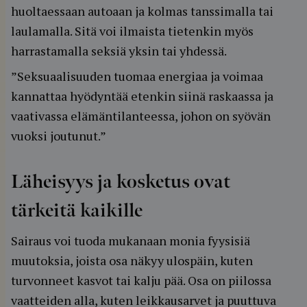
huoltaessaan autoaan ja kolmas tanssimalla tai
laulamalla. Sitä voi ilmaista tietenkin myös
harrastamalla seksiä yksin tai yhdessä.
”Seksuaalisuuden tuomaa energiaa ja voimaa
kannattaa hyödyntää etenkin siinä raskaassa ja
vaativassa elämäntilanteessa, johon on syövän
vuoksi joutunut.”
Läheisyys ja kosketus ovat
tärkeitä kaikille
Sairaus voi tuoda mukanaan monia fyysisiä
muutoksia, joista osa näkyy ulospäin, kuten
turvonneet kasvot tai kalju pää. Osa on piilossa
vaatteiden alla, kuten leikkausarvet ja puuttuva