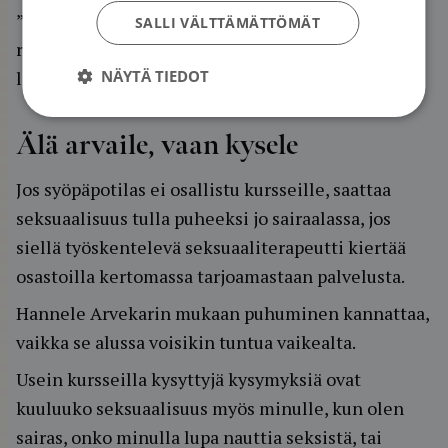
”Keskusteluissa on kuitenkin käynyt ilmi, että
SALLI VÄLTTÄMÄTTÖMÄT
rakkaus, läheisyys ja kosketus puhuttavat yhtä
NÄYTÄ TIEDOT
lailla naisia ja miehiä”, Arvekari sanoo.
Älä arvaile, vaan kysele
Jos syöpäpotilas ei osallistu kursseille, saattaa
seksuaalisuus tulla puheeksi jo sairaalassa, jos
siellä työskentelevä seksuaaliterapeutti kiertää
osastoilla kertomassa tarjoamastaan palvelusta.
Hannele Arvekarin mukaan puhuminen kannattaa,
vaikka se alussa voisikin tuntua vaikealta.
Usein kursseilla kysyttyjä kysymyksiä ovat
kuuluuko seksuaalisuus myös minulle, kun olen
sairas, onko minulla lupa nauttia seksistä, tai