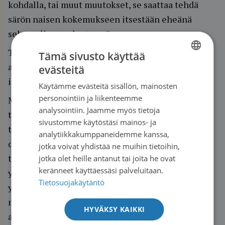
kohdalla, tai muut muutokset, se saattaa tehdä
särön naisen kokemukseen itsestään eheänä
seksuaalisena olentona.”
Toisaalta Arvekari korostaa, että joillekin näillä
Tämä sivusto käyttää
asioilla on iso merkitys, kun toiset voivat vain
evästeitä
FINNISH
iloita siitä, että hoito on tehonnut.
Käytämme evästeitä sisällön, mainosten
SWEDISH
personointiin ja liikenteemme
Miehet puolestaan eivät tutkimusten mukaan
ENGLISH
analysointiin. Jaamme myös tietoja
tunnu pitävän omaa viehättävyyttään kovin
sivustomme käytöstäsi mainos- ja
tärkeänä asiana, tai eivät ainakaan myönnä
analytiikkakumppaneidemme kanssa,
olevansa siitä huolissaan. He puhuvat usein
jotka voivat yhdistää ne muihin tietoihin,
toiminnallisista asioista kuten kyvystään
jotka olet heille antanut tai joita he ovat
keränneet käyttäessäsi palveluitaan.
yhdyntään. Vaikka eturauhassyöpä on miesten
Tietosuojakäytäntö
yleisin syöpä, erektiota saattavat heikentää
muutkin vakavat sairaudet sekä sairauden
HYVÄKSY KAIKKI
aiheuttama stressi.