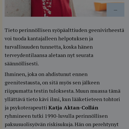
—
Tieto perinnöllisen syöpäalttiuden geenivirheestä
voi tuoda kantajalleen helpotuksen ja
turvallisuuden tunnetta, koska hänen
terveydentilaansa aletaan nyt seurata
säännöllisesti.
Ihminen, joka on ahdistunut ennen
geenitestausta, on sitä myös sen jälkeen
riippumatta testin tuloksesta. Muun muassa tämä
yllättävä tieto kävi ilmi, kun lääketieteen tohtori
ja psykoterapeutti
Katja Aktan-Collán
ryhmineen tutki 1990-luvulla perinnöllisen
paksusuolisyövän riskisukuja. Hän on perehtynyt