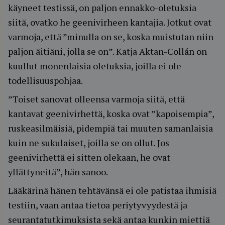
käyneet testissä, on paljon ennakko-oletuksia
siitä, ovatko he geenivirheen kantajia. Jotkut ovat
varmoja, että ”minulla on se, koska muistutan niin
paljon äitiäni, jolla se on”. Katja Aktan-Collán on
kuullut monenlaisia oletuksia, joilla ei ole
todellisuuspohjaa.
”Toiset sanovat olleensa varmoja siitä, että
kantavat geenivirhettä, koska ovat ”kapoisempia”,
ruskeasilmäisiä, pidempiä tai muuten samanlaisia
kuin ne sukulaiset, joilla se on ollut. Jos
geenivirhettä ei sitten olekaan, he ovat
yllättyneitä”, hän sanoo.
Lääkärinä hänen tehtävänsä ei ole patistaa ihmisiä
testiin, vaan antaa tietoa periytyvyydestä ja
seurantatutkimuksista sekä antaa kunkin miettiä