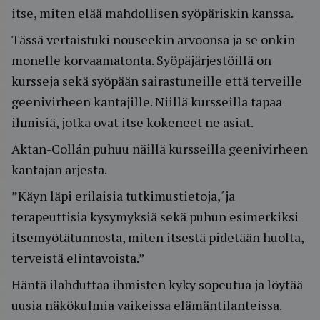
itse, miten elää mahdollisen syöpäriskin kanssa.
Tässä vertaistuki nouseekin arvoonsa ja se onkin
monelle korvaamatonta. Syöpäjärjestöillä on
kursseja sekä syöpään sairastuneille että terveille
geenivirheen kantajille. Niillä kursseilla tapaa
ihmisiä, jotka ovat itse kokeneet ne asiat.
Aktan-Collán puhuu näillä kursseilla geenivirheen
kantajan arjesta.
”Käyn läpi erilaisia tutkimustietoja,´ja
terapeuttisia kysymyksiä sekä puhun esimerkiksi
itsemyötätunnosta, miten itsestä pidetään huolta,
terveistä elintavoista.”
Häntä ilahduttaa ihmisten kyky sopeutua ja löytää
uusia näkökulmia vaikeissa elämäntilanteissa.