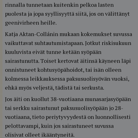
rinnalla tunnetaan kuitenkin pelkoa lasten
puolesta ja jopa syyllisyyttä siitä, jos on välittänyt
geenivirheen heille.
Katja Aktan-Collánin mukaan kokemukset suvussa
vaikuttavat suhtautumistapaan. Jotkut riskisukuun
kuuluvista eivät tunne ketään syöpään
sairastunutta. Toiset kertovat äitinsä käyneen läpi
onnistuneet kohtusyöpähoidot, tai isän olleen
kolmessa leikkauksessa paksusuolisyövän vuoksi,
ehkä myös veljestä, tädistä tai serkusta.
Jos äiti on kuollut 38-vuotiaana munasarjasyöpään
tai serkku sairastunut paksusuolisyöpään jo 28-
vuotiaana, tieto periytyvyydestä on luonnollisesti
pelottavampi, kuin jos sairastuneet suvussa
olisivat olleet ikääntyneitä.