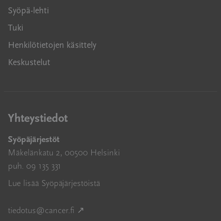
Syöpä-lehti
Tuki
Henkilötietojen käsittely
Keskustelut
Yhteystiedot
Syöpäjärjestöt
Mäkelänkatu 2, 00500 Helsinki
puh. 09 135 331
Lue lisää Syöpäjärjestöistä
Avautuu uuteen ikkunaan
tiedotus@cancer.fi
↗