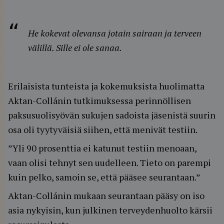
He kokevat olevansa jotain sairaan ja terveen
välillä. Sille ei ole sanaa.
Erilaisista tunteista ja kokemuksista huolimatta
Aktan-Collánin tutkimuksessa perinnöllisen
paksusuolisyövän sukujen sadoista jäsenistä suurin
osa oli tyytyväisiä siihen, että menivät testiin.
”Yli 90 prosenttia ei katunut testiin menoaan,
vaan olisi tehnyt sen uudelleen. Tieto on parempi
kuin pelko, samoin se, että pääsee seurantaan.”
Aktan-Collánin mukaan seurantaan pääsy on iso
asia nykyisin, kun julkinen terveydenhuolto kärsii