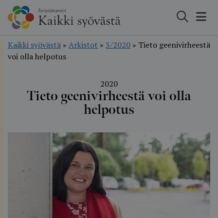
Hyppää
sisältöön
Kaikki syövästä
»
Arkistot
»
3/2020
»
Tieto geenivirheestä
voi olla helpotus
2020
Tieto geenivirheestä voi olla
helpotus