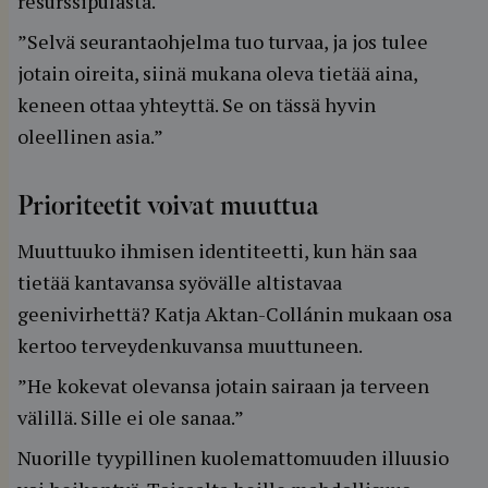
resurssipulasta.
”Selvä seurantaohjelma tuo turvaa, ja jos tulee
jotain oireita, siinä mukana oleva tietää aina,
keneen ottaa yhteyttä. Se on tässä hyvin
oleellinen asia.”
Prioriteetit voivat muuttua
Muuttuuko ihmisen identiteetti, kun hän saa
tietää kantavansa syövälle altistavaa
geenivirhettä? Katja Aktan-Collánin mukaan osa
kertoo terveydenkuvansa muuttuneen.
”He kokevat olevansa jotain sairaan ja terveen
välillä. Sille ei ole sanaa.”
Nuorille tyypillinen kuolemattomuuden illuusio