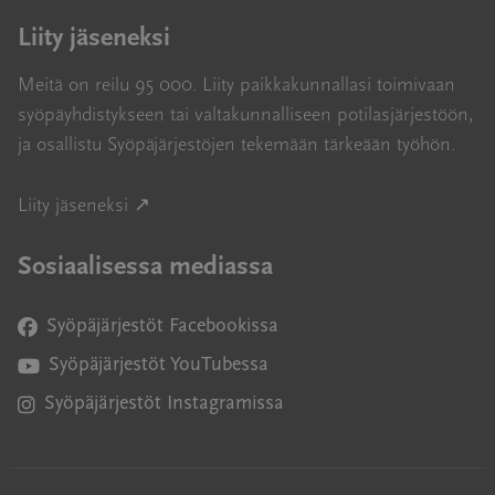
Liity jäseneksi
Meitä on reilu 95 000. Liity paikkakunnallasi toimivaan
syöpäyhdistykseen tai valtakunnalliseen potilasjärjestöön,
ja osallistu Syöpäjärjestöjen tekemään tärkeään työhön.
Avautuu uuteen ikkunaan
Liity jäseneksi ↗
Sosiaalisessa mediassa
Syöpäjärjestöt Facebookissa
Avautuu uuteen ikkunaan
Syöpäjärjestöt YouTubessa
Avautuu uuteen ikkunaan
Syöpäjärjestöt Instagramissa
Avautuu uuteen ikkunaan