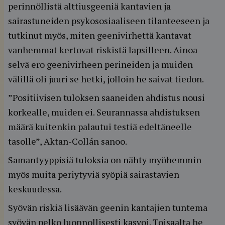
perinnöllistä alttiusgeeniä kantavien ja
sairastuneiden psykososiaaliseen tilanteeseen ja
tutkinut myös, miten geenivirhettä kantavat
vanhemmat kertovat riskistä lapsilleen. Ainoa
selvä ero geenivirheen perineiden ja muiden
välillä oli juuri se hetki, jolloin he saivat tiedon.
”Positiivisen tuloksen saaneiden ahdistus nousi
korkealle, muiden ei. Seurannassa ahdistuksen
määrä kuitenkin palautui testiä edeltäneelle
tasolle”, Aktan-Collán sanoo.
Samantyyppisiä tuloksia on nähty myöhemmin
myös muita periytyviä syöpiä sairastavien
keskuudessa.
Syövän riskiä lisäävän geenin kantajien tuntema
syövän pelko luonnollisesti kasvoi. Toisaalta he