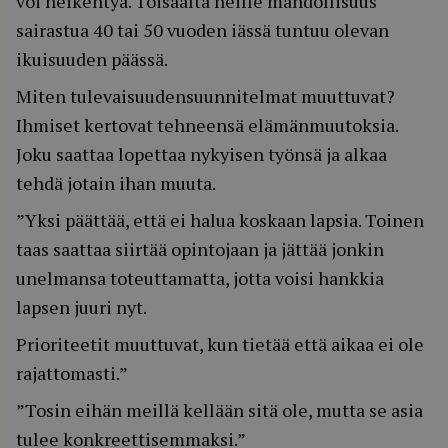
voi heikentyä. Toisaalta heille mahdollisuus
sairastua 40 tai 50 vuoden iässä tuntuu olevan
ikuisuuden päässä.
Miten tulevaisuudensuunnitelmat muuttuvat?
Ihmiset kertovat tehneensä elämänmuutoksia.
Joku saattaa lopettaa nykyisen työnsä ja alkaa
tehdä jotain ihan muuta.
”Yksi päättää, että ei halua koskaan lapsia. Toinen
taas saattaa siirtää opintojaan ja jättää jonkin
unelmansa toteuttamatta, jotta voisi hankkia
lapsen juuri nyt.
Prioriteetit muuttuvat, kun tietää että aikaa ei ole
rajattomasti.”
”Tosin eihän meillä kellään sitä ole, mutta se asia
tulee konkreettisemmaksi.”