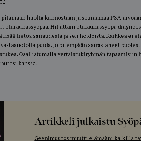
e?
pitämään huolta kunnostaan ja seuraamaa PSA-arvoaan e
lut eturauhassyöpää. Hiljattain eturauhassyöpä diagnoo
ä lisää tietoa sairaudesta ja sen hoidoista. Kaikkea ei e
vastaanotolla puida. Jo pitempään sairastaneet puolest
aistukea. Osallistumalla vertaistukiryhmän tapaamisiin
rautesi kanssa.
ä
i
Artikkeli julkaistu Syö
Geenimuutos muutti elämääni kaikilla t