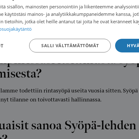
n nopeasti. Näiden asioiden seuranta pitää minut ”herei
tä sisällön, mainosten personointiin ja liikenteemme analysoint
me käytöstäsi mainos- ja analytiikkakumppaneidemme kanssa, jot
 tietoihin, jotka olet heille antanut tai joita he ovat keränneet kä
a, kun minun ei tarvitse olla yksin sairauteni kanssa, 
tosuojakäytäntö
otovereita.
OT
SALLI VÄLTTÄMÄTTÖMÄT
HYVÄ
ipiirissäsi kokemusta sy
misesta?
llamme todettiin rintasyöpä useita vuosia sitten. Syöpä 
nyt tilanne on toivottavasti hallinnassa.
uaisit sanoa Syöpä-lehden