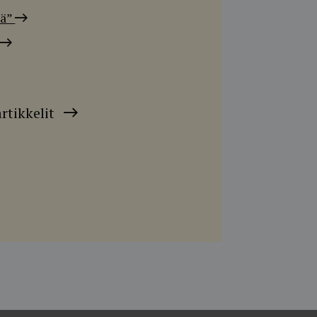
sä”
rtikkelit