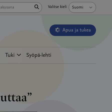
Hae
Valitse kieli
Apua ja tukea
Avautuu uudessa ikkunass
Tuki
Syöpä-lehti
uttaa”