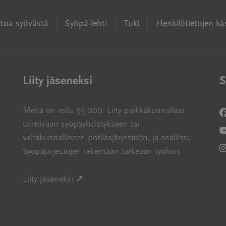
etoa syövästä
Syöpä-lehti
Tuki
Henkilötietojen käs
Liity jäseneksi
S
Meitä on reilu 95 000. Liity paikkakunnallasi
A
toimivaan syöpäyhdistykseen tai
A
valtakunnalliseen potilasjärjestöön, ja osallistu
Syöpäjärjestöjen tekemään tärkeään työhön.
A
Avautuu uuteen ikkunaan
Liity jäseneksi ↗