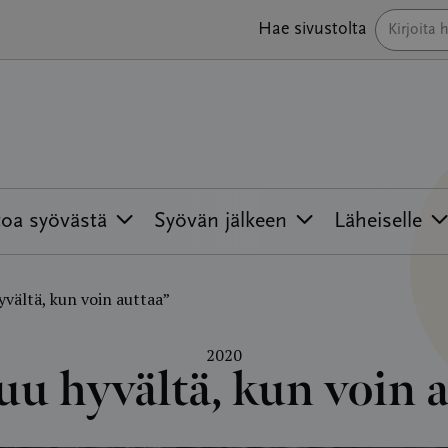
Hae sivustolta
toa syövästä
Syövän jälkeen
Läheiselle
vältä, kun voin auttaa”
2020
u hyvältä, kun voin a