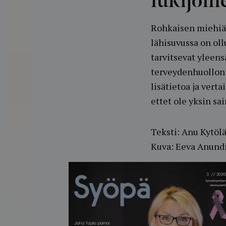
lukijoill
Rohkaisen miehiä 
lähisuvussa on ol
tarvitsevat yleens
terveydenhuollon 
lisätietoa ja vert
ettet ole yksin sai
Teksti: Anu Kytöl
Kuva: Eeva Anund