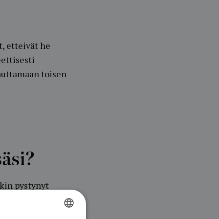
, etteivät he
ettisesti
auttamaan toisen
äsi?
nkin pystynyt
stämään muun
 sekä hoidot