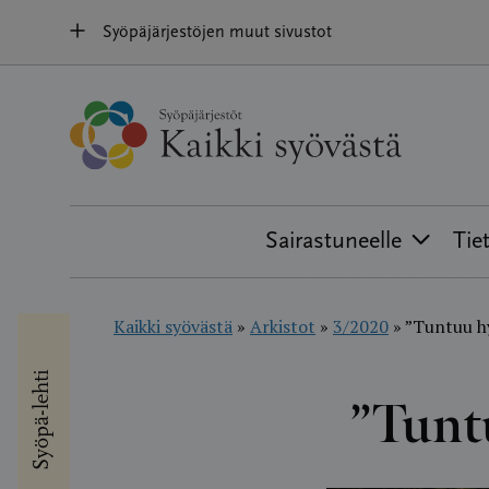
Hyppää
Syöpäjärjestöjen muut sivustot
sisältöön
Sairastuneelle
Tie
Kaikki syövästä
»
Arkistot
»
3/2020
»
”Tuntuu hy
Syöpä-lehti
”Tuntu