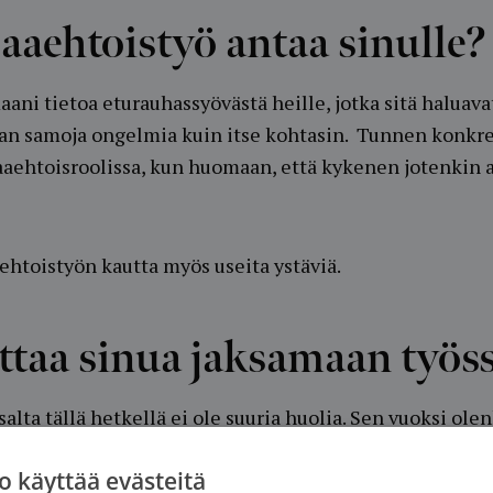
aaehtoistyö antaa sinulle?
ani tietoa eturauhassyövästä heille, jotka sitä haluavat
an samoja ongelmia kuin itse kohtasin. Tunnen konkre
aehtoisroolissa, kun huomaan, että kykenen jotenkin 
ehtoistyön kautta myös useita ystäviä.
ttaa sinua jaksamaan työss
lta tällä hetkellä ei ole suuria huolia. Sen vuoksi ole
ön ja vertaistukiryhmän vetäjän homman lisäksi järje
o käyttää evästeitä
javierailuja. Eturauhassyövän diagnosointimenetelmät