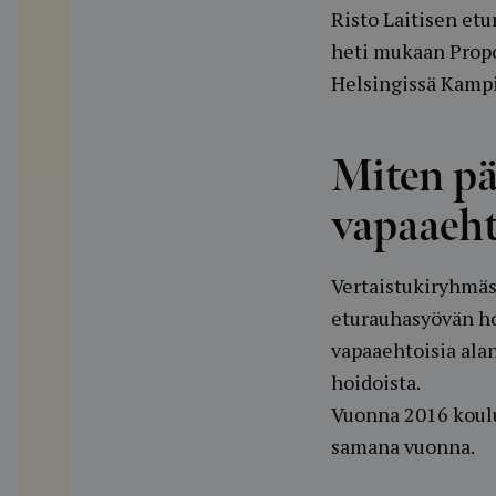
Risto Laitisen etu
heti mukaan Propo
Helsingissä Kampi
Miten pä
vapaaeht
Vertaistukiryhmäs
eturauhasyövän hoi
vapaaehtoisia alan
hoidoista.
Vuonna 2016 koulut
samana vuonna.