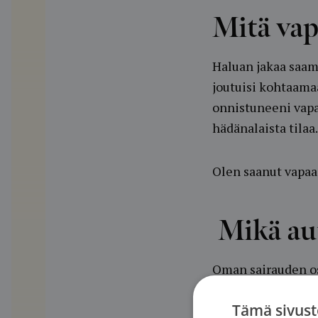
Mitä vap
Haluan jakaa saama
joutuisi kohtaama
onnistuneeni vapa
hädänalaista tilaa.
Olen saanut vapaa
Mikä au
Oman sairauden osa
vertaistukihenkil
Tämä sivust
muassa asiantunti