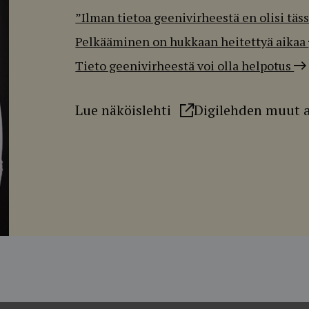
”Ilman tietoa geenivirheestä en olisi täs
Pelkääminen on hukkaan heitettyä aikaa
Tieto geenivirheestä voi olla helpotus
Lue näköislehti
Digilehden muut a