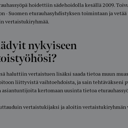
rauhassyöpä hoidettiin sädehoidolla kesällä 2009. Toiv
n - Suomen eturauhasyhdistyksen toimintaan ja vetää t
n vertaistukiryhmää.
ädyit nykyiseen
oistyöhösi?
sä haluttiin vertaistuen lisäksi saada tietoa muun mua
toon liittyvistä vaihtoehdoista, ja sain tehtäväkseni 
 asiantuntijoita kertomaan uusinta tietoa eturauhassyö
tauduin vertaistukijaksi ja aloitin vertaistukiryhmän 