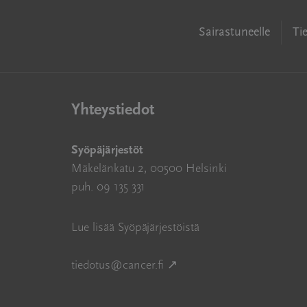
Sairastuneelle
Ti
Yhteystiedot
Syöpäjärjestöt
Mäkelänkatu 2, 00500 Helsinki
puh. 09 135 331
Lue lisää Syöpäjärjestöistä
Avautuu uuteen ikkunaan
tiedotus@cancer.fi
↗