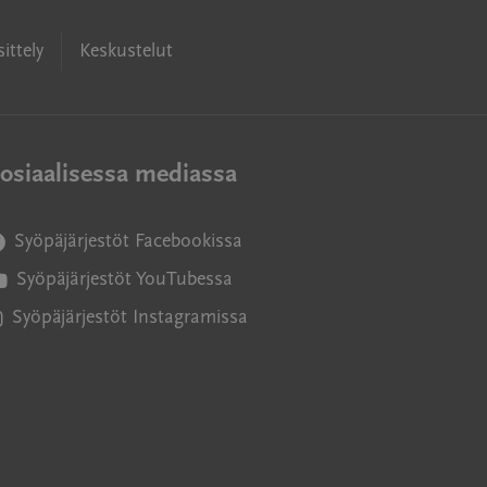
ittely
Keskustelut
osiaalisessa mediassa
Syöpäjärjestöt Facebookissa
vautuu uuteen ikkunaan
Syöpäjärjestöt YouTubessa
vautuu uuteen ikkunaan
Syöpäjärjestöt Instagramissa
vautuu uuteen ikkunaan