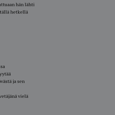
uttuaan hän lähti
ällä hetkellä
ssa
pyytää
västä ja sen
vetäjänä vielä