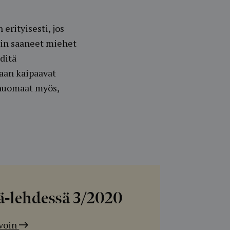
rityisesti, jos
sin saaneet miehet
hditä
aan kaipaavat
 huomaat myös,
pä-lehdessä
3/2020
avoin