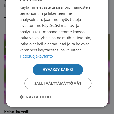
läheiselleen.
Käytämme evästeitä sisällön, mainosten
SWEDISH
personointiin ja liikenteemme
ENGLISH
analysointiin. Jaamme myös tietoja
Lue artikkeli
sivustomme käytöstäsi mainos- ja
analytiikkakumppaneidemme kanssa,
jotka voivat yhdistää ne muihin tietoihin,
jotka olet heille antanut tai joita he ovat
keränneet käyttäessäsi palveluitaan.
Tietosuojakäytäntö
HYVÄKSY KAIKKI
SALLI VÄLTTÄMÄTTÖMÄT
NÄYTÄ TIEDOT
Kelan kurssit