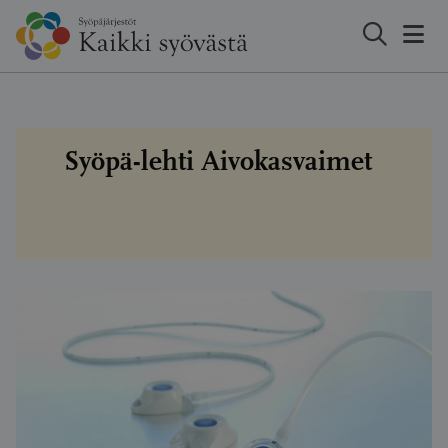
Hyppää
sisältöön
Syöpä-lehti Aivokasvaimet