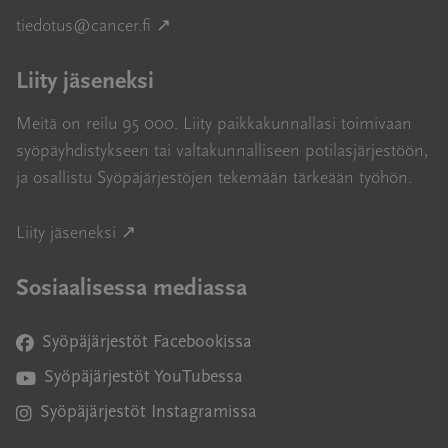
Avautuu uuteen ikkunaan
tiedotus@cancer.fi
↗
Liity jäseneksi
Meitä on reilu 95 000. Liity paikkakunnallasi toimivaan
syöpäyhdistykseen tai valtakunnalliseen potilasjärjestöön,
ja osallistu Syöpäjärjestöjen tekemään tärkeään työhön.
Avautuu uuteen ikkunaan
Liity jäseneksi ↗
Sosiaalisessa mediassa
Syöpäjärjestöt Facebookissa
Avautuu uuteen ikkunaan
Syöpäjärjestöt YouTubessa
Avautuu uuteen ikkunaan
Syöpäjärjestöt Instagramissa
Avautuu uuteen ikkunaan