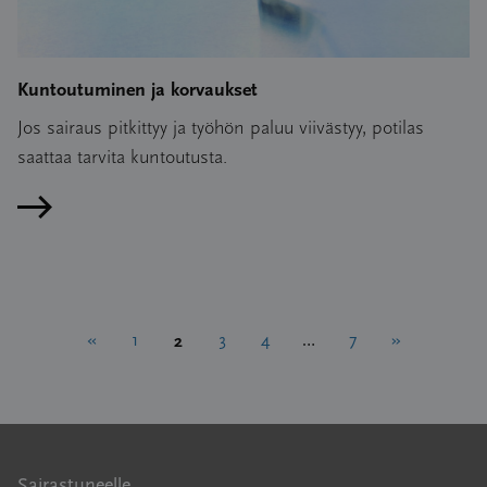
Kuntoutuminen ja korvaukset
Jos sairaus pitkittyy ja työhön paluu viivästyy, potilas
saattaa tarvita kuntoutusta.
Lue artikkeli
Artikkelien
2
«
1
3
4
…
7
»
sivutus
Sairastuneelle