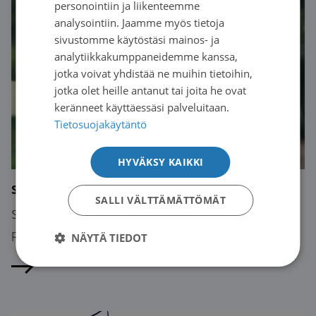
personointiin ja liikenteemme
ENGLISH
analysointiin. Jaamme myös tietoja
sivustomme käytöstäsi mainos- ja
analytiikkakumppaneidemme kanssa,
jotka voivat yhdistää ne muihin tietoihin,
jotka olet heille antanut tai joita he ovat
keränneet käyttäessäsi palveluitaan.
Tietosuojakäytäntö
HYVÄKSY KAIKKI
Syöpä ja taloudellinen tilanne
SALLI VÄLTTÄMÄTTÖMÄT
Syöpään sairastuminen voi heikentää merkittävästi
potilaan ja hänen perheensä taloudellista tilannetta.
NÄYTÄ TIEDOT
Lue artikkeli