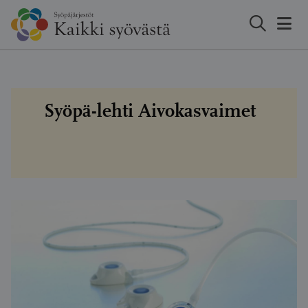
Hyppää
sisältöön
Syöpä-lehti Aivokasvaimet