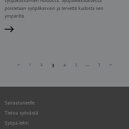
syöpäkasvainten hoidossa. Syöpäleikkauksessa
poistetaan syöpäkasvain ja tervettä kudosta sen
ympäriltä.
Lue artikkeli
Artikkelien
3
«
1
2
4
5
…
7
»
sivutus
Sairastuneelle
Tietoa syövästä
Syöpä-lehti