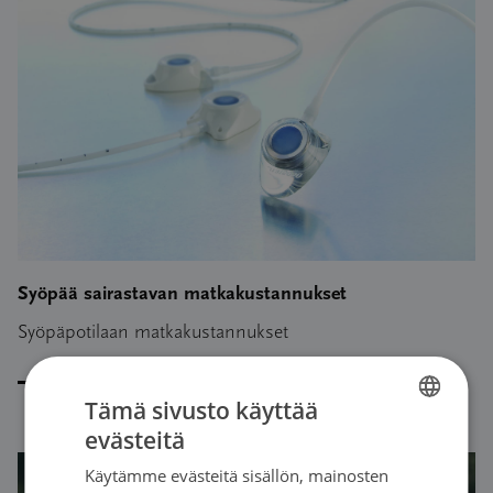
Syöpää sairastavan matkakustannukset
Syöpäpotilaan matkakustannukset
Lue artikkeli
Tämä sivusto käyttää
evästeitä
FINNISH
Käytämme evästeitä sisällön, mainosten
SWEDISH