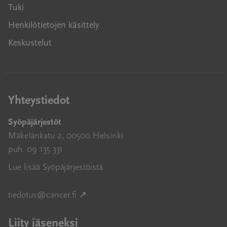
Tuki
Henkilötietojen käsittely
Keskustelut
Yhteystiedot
Syöpäjärjestöt
Mäkelänkatu 2, 00500 Helsinki
puh. 09 135 331
Lue lisää Syöpäjärjestöistä
Avautuu uuteen ikkunaan
tiedotus@cancer.fi
↗
Liity jäseneksi