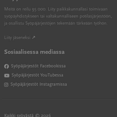
Meitä on reilu 95 000. Liity paikkakunnallasi toimivaan
syöpäyhdistykseen tai valtakunnalliseen potilasjärjestöön,
ja osallistu Syöpäjärjestöjen tekemään tärkeään työhön.
Avautuu uuteen ikkunaan
Liity jäseneksi ↗
Sosiaalisessa mediassa
Syöpäjärjestöt Facebookissa
Avautuu uuteen ikkunaan
Syöpäjärjestöt YouTubessa
Avautuu uuteen ikkunaan
Syöpäjärjestöt Instagramissa
Avautuu uuteen ikkunaan
Kaikki syövästä © 2026