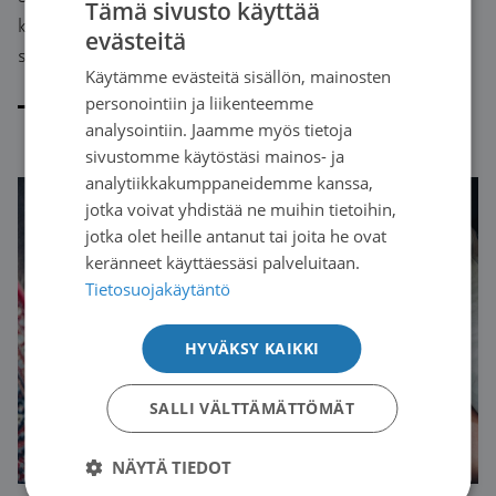
Tämä sivusto käyttää
kannalta merkittävin syöpään liittyvä oire. Noin puolella
evästeitä
FINNISH
syöpää sairastavista on kipuja.
Käytämme evästeitä sisällön, mainosten
SWEDISH
personointiin ja liikenteemme
Lue artikkeli
ENGLISH
analysointiin. Jaamme myös tietoja
sivustomme käytöstäsi mainos- ja
analytiikkakumppaneidemme kanssa,
jotka voivat yhdistää ne muihin tietoihin,
jotka olet heille antanut tai joita he ovat
keränneet käyttäessäsi palveluitaan.
Tietosuojakäytäntö
HYVÄKSY KAIKKI
SALLI VÄLTTÄMÄTTÖMÄT
NÄYTÄ TIEDOT