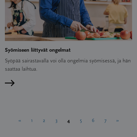
Syömiseen liittyvät ongelmat
Syöpää sairastavalla voi olla ongelmia syömisessä, ja hän
saattaa laihtua.
Lue artikkeli
Artikkelien
4
«
1
2
3
5
6
7
»
sivutus