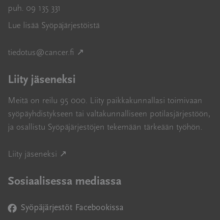
puh. 09 135 331
Lue lisää Syöpäjärjestöistä
Avautuu uuteen ikkunaan
tiedotus@cancer.fi
↗
Liity jäseneksi
Meitä on reilu 95 000. Liity paikkakunnallasi toimivaan
syöpäyhdistykseen tai valtakunnalliseen potilasjärjestöön,
ja osallistu Syöpäjärjestöjen tekemään tärkeään työhön.
Avautuu uuteen ikkunaan
Liity jäseneksi ↗
Sosiaalisessa mediassa
Syöpäjärjestöt Facebookissa
Avautuu uuteen ikkunaan