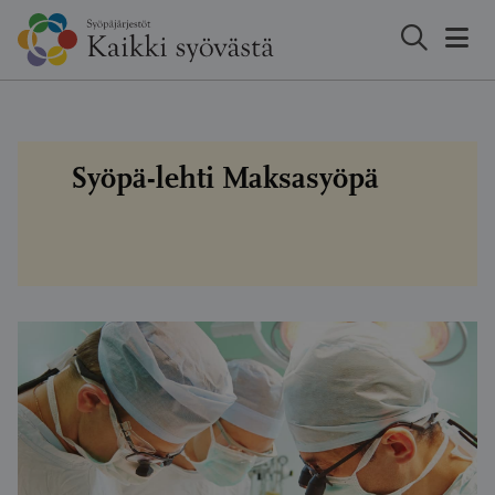
Hyppää
sisältöön
Syöpä-lehti Maksasyöpä