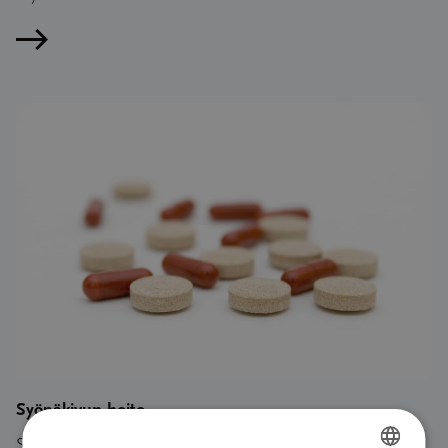
Lue artikkeli
Syöpäkivun hoito
Syövästä johtuva kipu on yleisin ja elämänlaadun