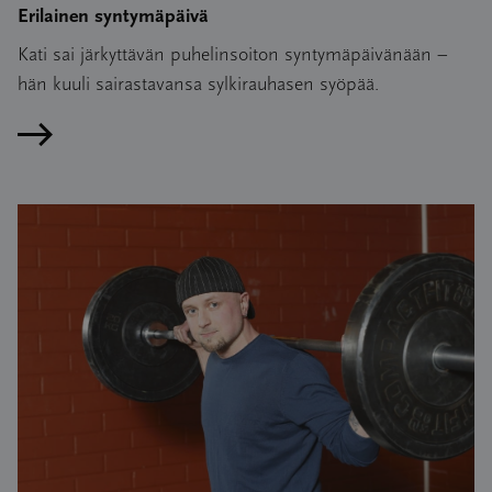
Erilainen syntymäpäivä
Kati sai järkyttävän puhelinsoiton syntymäpäivänään –
hän kuuli sairastavansa sylkirauhasen syöpää.
Lue artikkeli