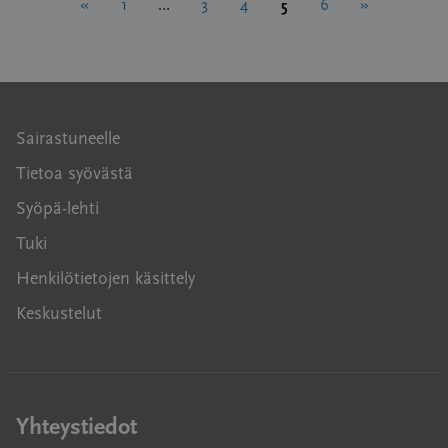
Artikkelien
5
«
1
…
3
4
6
»
sivutus
Sairastuneelle
Tietoa syövästä
Syöpä-lehti
Tuki
Henkilötietojen käsittely
Keskustelut
Yhteystiedot