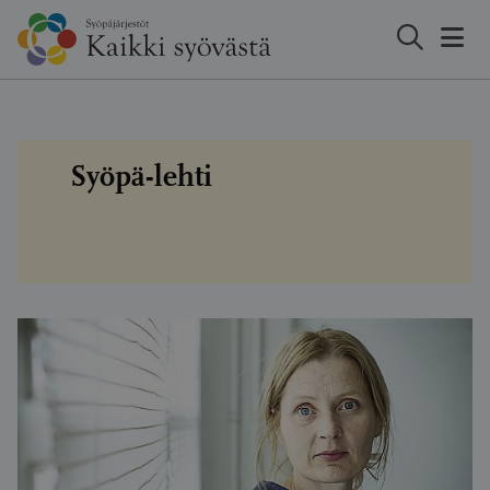
Hyppää
sisältöön
Syöpä-lehti