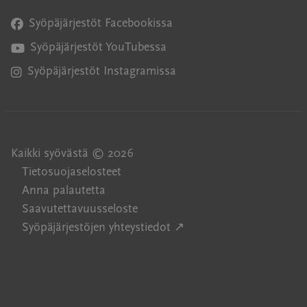
Syöpäjärjestöt Facebookissa
Avautuu uuteen ikkunaan
Syöpäjärjestöt YouTubessa
Avautuu uuteen ikkunaan
Syöpäjärjestöt Instagramissa
Avautuu uuteen ikkunaan
Kaikki syövästä © 2026
Tietosuojaselosteet
Anna palautetta
Saavutettavuusseloste
Avautuu uuteen ikkuna
Syöpäjärjestöjen yhteystiedot ↗