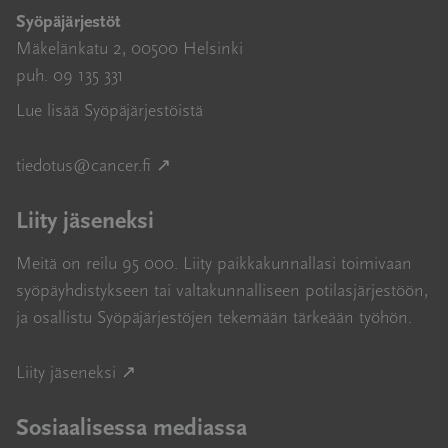
Syöpäjärjestöt
Mäkelänkatu 2, 00500 Helsinki
puh. 09 135 331
Lue lisää Syöpäjärjestöistä
Avautuu uuteen ikkunaan
tiedotus@cancer.fi
↗
Liity jäseneksi
Meitä on reilu 95 000. Liity paikkakunnallasi toimivaan
syöpäyhdistykseen tai valtakunnalliseen potilasjärjestöön,
ja osallistu Syöpäjärjestöjen tekemään tärkeään työhön.
Avautuu uuteen ikkunaan
Liity jäseneksi ↗
Sosiaalisessa mediassa