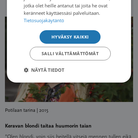
Lue artikkeli
jotka olet heille antanut tai joita he ovat
keränneet käyttäessäsi palveluitaan.
Tietosuojakäytäntö
HYVÄKSY KAIKKI
SALLI VÄLTTÄMÄTTÖMÄT
NÄYTÄ TIEDOT
Potilaan tarina | 2015
Keravan blondi taitaa huumorin taian
”Olen blondi, voin siis heitellä vitsejä mennen tullen eikä