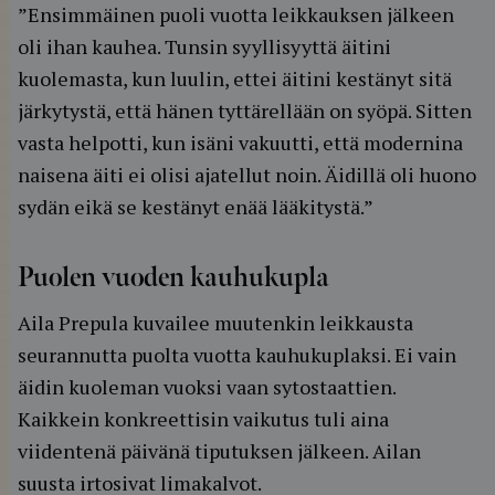
”Ensimmäinen puoli vuotta leikkauksen jälkeen
oli ihan kauhea. Tunsin syyllisyyttä äitini
kuolemasta, kun luulin, ettei äitini kestänyt sitä
järkytystä, että hänen tyttärellään on syöpä. Sitten
vasta helpotti, kun isäni vakuutti, että modernina
naisena äiti ei olisi ajatellut noin. Äidillä oli huono
sydän eikä se kestänyt enää lääkitystä.”
Puolen vuoden kauhukupla
Aila Prepula kuvailee muutenkin leikkausta
seurannutta puolta vuotta kauhukuplaksi. Ei vain
äidin kuoleman vuoksi vaan sytostaattien.
Kaikkein konkreettisin vaikutus tuli aina
viidentenä päivänä tiputuksen jälkeen. Ailan
suusta irtosivat limakalvot.