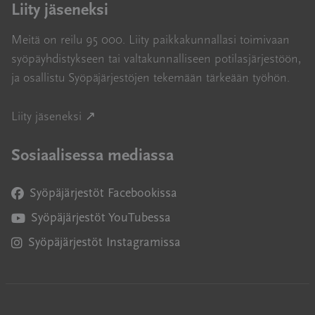
Liity jäseneksi
Meitä on reilu 95 000. Liity paikkakunnallasi toimivaan
syöpäyhdistykseen tai valtakunnalliseen potilasjärjestöön,
ja osallistu Syöpäjärjestöjen tekemään tärkeään työhön.
Avautuu uuteen ikkunaan
Liity jäseneksi ↗
Sosiaalisessa mediassa
Syöpäjärjestöt Facebookissa
Avautuu uuteen ikkunaan
Syöpäjärjestöt YouTubessa
Avautuu uuteen ikkunaan
Syöpäjärjestöt Instagramissa
Avautuu uuteen ikkunaan