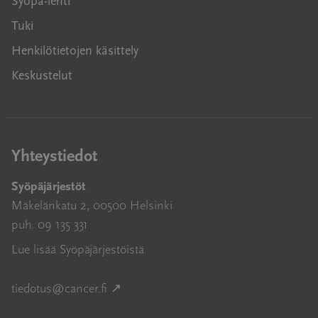
Syöpä-lehti
Tuki
Henkilötietojen käsittely
Keskustelut
Yhteystiedot
Syöpäjärjestöt
Mäkelänkatu 2, 00500 Helsinki
puh. 09 135 331
Lue lisää Syöpäjärjestöistä
Avautuu uuteen ikkunaan
tiedotus@cancer.fi
↗