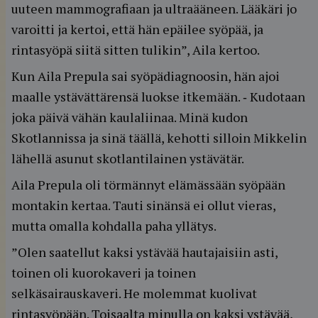
uuteen mammografiaan ja ultraääneen. Lääkäri jo
varoitti ja kertoi, että hän epäilee syöpää, ja
rintasyöpä siitä sitten tulikin”, Aila kertoo.
Kun Aila Prepula sai syöpädiagnoosin, hän ajoi
maalle ystävättärensä luokse itkemään. ‐ Kudotaan
joka päivä vähän kaulaliinaa. Minä kudon
Skotlannissa ja sinä täällä, kehotti silloin Mikkelin
lähellä asunut skotlantilainen ystävätär.
Aila Prepula oli törmännyt elämässään syöpään
montakin kertaa. Tauti sinänsä ei ollut vieras,
mutta omalla kohdalla paha yllätys.
”Olen saatellut kaksi ystävää hautajaisiin asti,
toinen oli kuorokaveri ja toinen
selkäsairauskaveri. He molemmat kuolivat
rintasyöpään. Toisaalta minulla on kaksi ystävää,