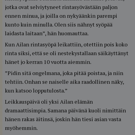
jotka ovat selviytyneet rintasyövästään paljon
ennen minua, ja joilla on nykyäänkin parempi
kunto kuin minulla. Olen siis nähnyt syöpää
laidasta laitaan”, hän huomauttaa.
Kun Ailan rintasyöpä leikattiin, otettiin pois koko
rinta siksi, että se oli nestekystallaan säikäyttänyt
hänet jo kerran 10 vuotta aiemmin.
”Pidin sitä ongelmana, joka pitää poistaa, ja niin
tehtiin. Onhan se naiselle aika raadollinen näky,
kun katsoo lopputulosta.”
Leikkauspäivä oli yksi Ailan elämän
dramaattisimpia. Samana päivänä kuoli nimittäin
hänen rakas äitinsä, joskin hän tiesi asian vasta
myöhemmin.