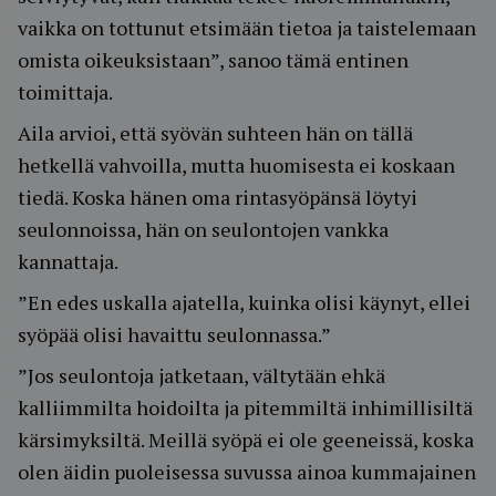
vaikka on tottunut etsimään tietoa ja taistelemaan
omista oikeuksistaan”, sanoo tämä entinen
toimittaja.
Aila arvioi, että syövän suhteen hän on tällä
hetkellä vahvoilla, mutta huomisesta ei koskaan
tiedä. Koska hänen oma rintasyöpänsä löytyi
seulonnoissa, hän on seulontojen vankka
kannattaja.
”En edes uskalla ajatella, kuinka olisi käynyt, ellei
syöpää olisi havaittu seulonnassa.”
”Jos seulontoja jatketaan, vältytään ehkä
kalliimmilta hoidoilta ja pitemmiltä inhimillisiltä
kärsimyksiltä. Meillä syöpä ei ole geeneissä, koska
olen äidin puoleisessa suvussa ainoa kummajainen