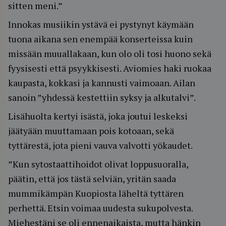
sitten meni.”
Innokas musiikin ystävä ei pystynyt käymään
tuona aikana sen enempää konserteissa kuin
missään muuallakaan, kun olo oli tosi huono sekä
fyysisesti että psyykkisesti. Aviomies haki ruokaa
kaupasta, kokkasi ja kannusti vaimoaan. Ailan
sanoin ”yhdessä kestettiin syksy ja alkutalvi”.
Lisähuolta kertyi isästä, joka joutui leskeksi
jäätyään muuttamaan pois kotoaan, sekä
tyttärestä, jota pieni vauva valvotti yökaudet.
”Kun sytostaattihoidot olivat loppusuoralla,
päätin, että jos tästä selviän, yritän saada
mummikämpän Kuopiosta läheltä tyttären
perhettä. Etsin voimaa uudesta sukupolvesta.
Miehestäni se oli ennenaikaista, mutta hänkin