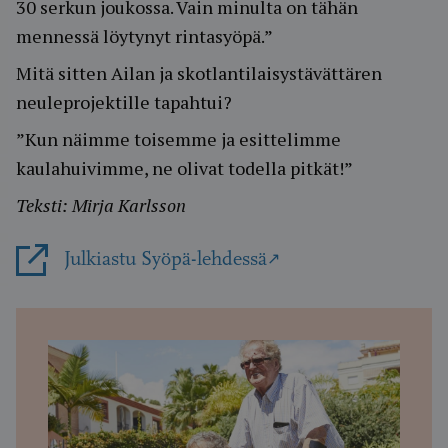
30 serkun joukossa. Vain minulta on tähän
mennessä löytynyt rintasyöpä.”
Mitä sitten Ailan ja skotlantilaisystävättären
neuleprojektille tapahtui?
”Kun näimme toisemme ja esittelimme
kaulahuivimme, ne olivat todella pitkät!”
Teksti: Mirja Karlsson
Julkiastu Syöpä-lehdessä
Avautuu uudessa ikkunassa