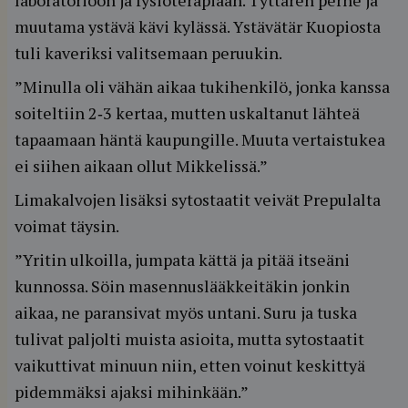
laboratorioon ja fysioterapiaan. Tyttären perhe ja
muutama ystävä kävi kylässä. Ystävätär Kuopiosta
tuli kaveriksi valitsemaan peruukin.
”Minulla oli vähän aikaa tukihenkilö, jonka kanssa
soiteltiin 2‐3 kertaa, mutten uskaltanut lähteä
tapaamaan häntä kaupungille. Muuta vertaistukea
ei siihen aikaan ollut Mikkelissä.”
Limakalvojen lisäksi sytostaatit veivät Prepulalta
voimat täysin.
”Yritin ulkoilla, jumpata kättä ja pitää itseäni
kunnossa. Söin masennuslääkkeitäkin jonkin
aikaa, ne paransivat myös untani. Suru ja tuska
tulivat paljolti muista asioita, mutta sytostaatit
vaikuttivat minuun niin, etten voinut keskittyä
pidemmäksi ajaksi mihinkään.”