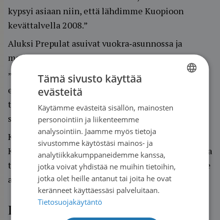
kypsyi asiaan niin, että lähdimme Kuopioon
kevättalvella 2008.”
Aluksi Prepulat asuivat vuokra‐asunnossa ja
matkustivat Kuopion ja Mikkelin väliä.
”Ajattelin silloin paljon äitiä, ja minusta tuntui,
Tämä sivusto käyttää
että perheemme neljän sukupolven naiselle
evästeitä
FINNISH
tapahtui jotain suurta: yksi lähti taivaaseen, yksi
Käytämme evästeitä sisällön, mainosten
SWEDISH
sairastui, yksi synnytti ja yksi syntyi.”
personointiin ja liikenteemme
ENGLISH
analysointiin. Jaamme myös tietoja
Kolme vuotta sitten Prepulat muuttivat kokonaan
sivustomme käytöstäsi mainos- ja
Kuopioon. Iloiseksi yllätykseksi koti löytyi samasta
analytiikkakumppaneidemme kanssa,
talosta, missä tyttären 2-lapsiseksi kasvanut perhe
jotka voivat yhdistää ne muihin tietoihin,
jotka olet heille antanut tai joita he ovat
asuu.
keränneet käyttäessäsi palveluitaan.
Tietosuojakäytäntö
Laulaminen antaa voimia