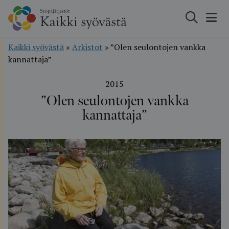
Hyppää
sisältöön
Kaikki syövästä
»
Arkistot
»
”Olen seulontojen vankka
kannattaja”
2015
”Olen seulontojen vankka
kannattaja”