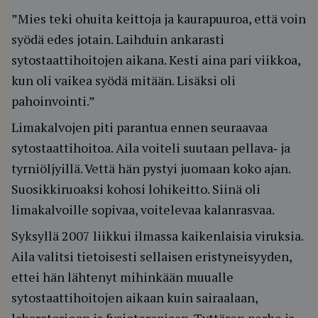
”Mies teki ohuita keittoja ja kaurapuuroa, että voin
syödä edes jotain. Laihduin ankarasti
sytostaattihoitojen aikana. Kesti aina pari viikkoa,
kun oli vaikea syödä mitään. Lisäksi oli
pahoinvointi.”
Limakalvojen piti parantua ennen seuraavaa
sytostaattihoitoa. Aila voiteli suutaan pellava‐ ja
tyrniöljyillä. Vettä hän pystyi juomaan koko ajan.
Suosikkiruoaksi kohosi lohikeitto. Siinä oli
limakalvoille sopivaa, voitelevaa kalanrasvaa.
Syksyllä 2007 liikkui ilmassa kaikenlaisia viruksia.
Aila valitsi tietoisesti sellaisen eristyneisyyden,
ettei hän lähtenyt mihinkään muualle
sytostaattihoitojen aikaan kuin sairaalaan,