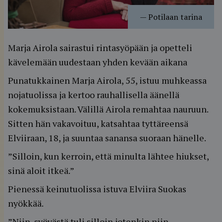
—
Potilaan tarina
Marja Airola sairastui rintasyöpään ja opetteli
kävelemään uudestaan yhden kevään aikana
Punatukkainen Marja Airola, 55, istuu muhkeassa
nojatuolissa ja kertoo rauhallisella äänellä
kokemuksistaan. Välillä Airola remahtaa nauruun.
Sitten hän vakavoituu, katsahtaa tyttäreensä
Elviiraan, 18, ja suuntaa sanansa suoraan hänelle.
”Silloin, kun kerroin, että minulta lähtee hiukset,
sinä aloit itkeä.”
Pienessä keinutuolissa istuva Elviira Suokas
nyökkää.
”Niin, syövästä tuli silloin jotenkin niin