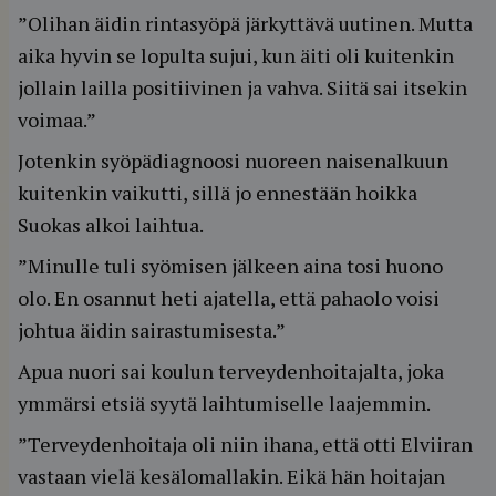
”Olihan äidin rintasyöpä järkyttävä uutinen. Mutta
aika hyvin se lopulta sujui, kun äiti oli kuitenkin
jollain lailla positiivinen ja vahva. Siitä sai itsekin
voimaa.”
Jotenkin syöpädiagnoosi nuoreen naisenalkuun
kuitenkin vaikutti, sillä jo ennestään hoikka
Suokas alkoi laihtua.
”Minulle tuli syömisen jälkeen aina tosi huono
olo. En osannut heti ajatella, että pahaolo voisi
johtua äidin sairastumisesta.”
Apua nuori sai koulun terveydenhoitajalta, joka
ymmärsi etsiä syytä laihtumiselle laajemmin.
”Terveydenhoitaja oli niin ihana, että otti Elviiran
vastaan vielä kesälomallakin. Eikä hän hoitajan