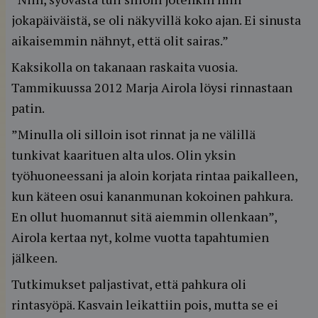
jokapäiväistä, se oli näkyvillä koko ajan. Ei sinusta
aikaisemmin nähnyt, että olit sairas.”
Kaksikolla on takanaan raskaita vuosia.
Tammikuussa 2012 Marja Airola löysi rinnastaan
patin.
”Minulla oli silloin isot rinnat ja ne välillä
tunkivat kaarituen alta ulos. Olin yksin
työhuoneessani ja aloin korjata rintaa paikalleen,
kun käteen osui kananmunan kokoinen pahkura.
En ollut huomannut sitä aiemmin ollenkaan”,
Airola kertaa nyt, kolme vuotta tapahtumien
jälkeen.
Tutkimukset paljastivat, että pahkura oli
rintasyöpä. Kasvain leikattiin pois, mutta se ei