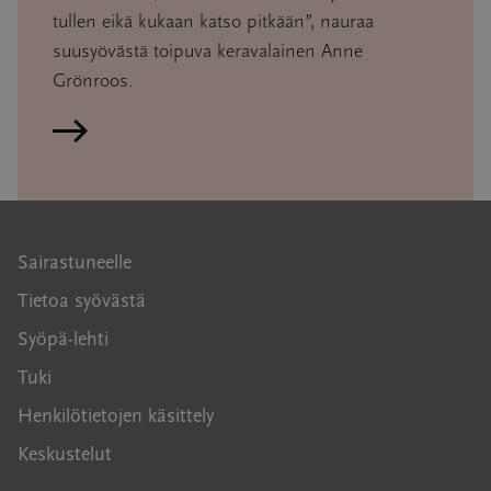
tullen eikä kukaan katso pitkään”, nauraa
suusyövästä toipuva keravalainen Anne
Grönroos.
Lue artikkeli
Sairastuneelle
Tietoa syövästä
Syöpä-lehti
Tuki
Henkilötietojen käsittely
Keskustelut