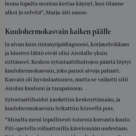
luona lopulta montaa kertaa käynyt, kun tilanne
alkoi jo selvitä”, Marja-äiti sanoo.
Kuulohermokasvain kaiken päälle
Ja aivan kuin rintasyöpädiagnoosi, korjausleikkaus
ja hiusten lähtö eivät olisi Airolalle yksin
riittäneet. Kesken sytostaattihoitojen päästä löytyi
kuulohermokasvain, joka painoi aivoja pahasti.
Kasvain oli hyvänlaatuinen, mutta se vaikutti silti
Airolan kuuloon ja tasapainoon.
Sytostaattihoidot jouduttiin keskeyttämään, ja
kuulohermokasvain leikattiin kiireellä pois.
”Minulta meni lopullisesti toisesta korvasta kuulo.
Piti opetella rollaattorilla kävelemään uudestaan.