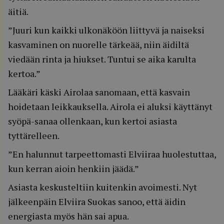
äitiä.
”Juuri kun kaikki ulkonäköön liittyvä ja naiseksi
kasvaminen on nuorelle tärkeää, niin äidiltä
viedään rinta ja hiukset. Tuntui se aika karulta
kertoa.”
Lääkäri käski Airolaa sanomaan, että kasvain
hoidetaan leikkauksella. Airola ei aluksi käyttänyt
syöpä-sanaa ollenkaan, kun kertoi asiasta
tyttärelleen.
”En halunnut tarpeettomasti Elviiraa huolestuttaa,
kun kerran aioin henkiin jäädä.”
Asiasta keskusteltiin kuitenkin avoimesti. Nyt
jälkeenpäin Elviira Suokas sanoo, että äidin
energiasta myös hän sai apua.