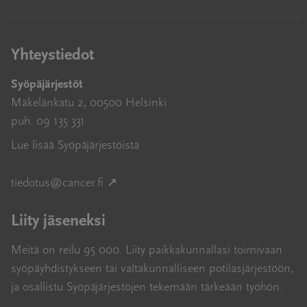
Yhteystiedot
Syöpäjärjestöt
Mäkelänkatu 2, 00500 Helsinki
puh. 09 135 331
Lue lisää Syöpäjärjestöistä
Avautuu uuteen ikkunaan
tiedotus@cancer.fi
↗
Liity jäseneksi
Meitä on reilu 95 000. Liity paikkakunnallasi toimivaan
syöpäyhdistykseen tai valtakunnalliseen potilasjärjestöön,
ja osallistu Syöpäjärjestöjen tekemään tärkeään työhön.