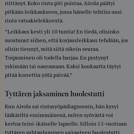
riittänyt. Koko rinta piti poistaa. Airola päätyi
pitkään leikkaukseen, jossa hänelle tehtiin uusi
rinta vatsakielekkeestä.
”Leikkaus kesti yli 10 tuntia! En tiedä, olisinko
suostunut siihen, että korjausleikkaus tehdään, jos
olisin tiennyt, mitä siitä oikein seuraa.
Toipuminen oli todella hurjaa. En pystynyt
yskimään tai nauramaan. Kaksi kuukautta täytyi
pitää korsettia yötä päivää.”
Tyttären jaksaminen huolestutti
Kun Airola sai rintasyöpädiagnoosin, hän kysyi
lääkäriltä ensimmäisenä, miten syövästä voi
kertoa teini-ikäiselle lapselle. Silloin 15-vuotiaan
tyttären suhtautuminen sairauteen huolestutti