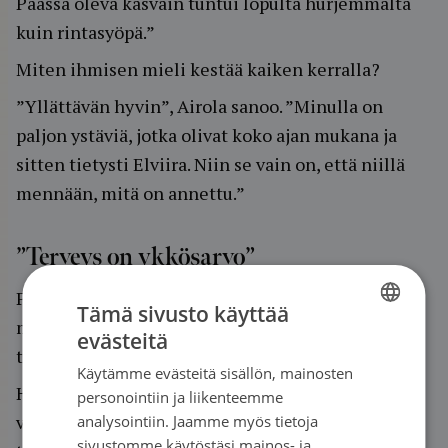
Päässä oleva kasvain tuntui lopulta hurjemmalta
kuin rintasyöpä.”
Miten ihmisen mieli kestää kaiken kerralla?
”Yllättävän hyvin”, Airola sanoo. ”Minulla on
paljon ystäviä, jotka olivat koko ajan mukana ja
sitten tietysti Elviira. Niin se vain on, että niillä
mennään, mitä on annettu.”
”Terveys on ykkösarvo”
Parin vuoden takaiset sairastumiset ovat
Tämä sivusto käyttää
muuttaneet Airolan suhtautumista työhön ja
evästeitä
FINNISH
terveyteen.
Käytämme evästeitä sisällön, mainosten
SWEDISH
Hän työskentelee uravalmentajana koulutus- ja
personointiin ja liikenteemme
ENGLISH
valmennusalan yrityksessä. Vaikka hän pitää
analysointiin. Jaamme myös tietoja
sivustomme käytöstäsi mainos- ja