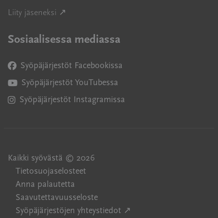
Avautuu uuteen ikkunaan
Liity jäseneksi ↗
Sosiaalisessa mediassa
Syöpäjärjestöt Facebookissa
Avautuu uuteen ikkunaan
Syöpäjärjestöt YouTubessa
Avautuu uuteen ikkunaan
Syöpäjärjestöt Instagramissa
Avautuu uuteen ikkunaan
Kaikki syövästä © 2026
Tietosuojaselosteet
Anna palautetta
Saavutettavuusseloste
Avautuu uuteen ikkuna
Syöpäjärjestöjen yhteystiedot ↗