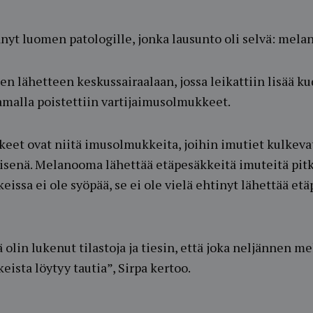
änyt luomen patologille, jonka lausunto oli selvä: mel
isen lähetteen keskussairaalaan, jossa leikattiin lisää 
amalla poistettiin vartijaimusolmukkeet.
eet ovat niitä imusolmukkeita, joihin imutiet kulkev
senä. Melanooma lähettää etäpesäkkeitä imuteitä pitki
issa ei ole syöpää, se ei ole vielä ehtinyt lähettää etä
lin lukenut tilastoja ja tiesin, että joka neljännen 
ista löytyy tautia”, Sirpa kertoo.