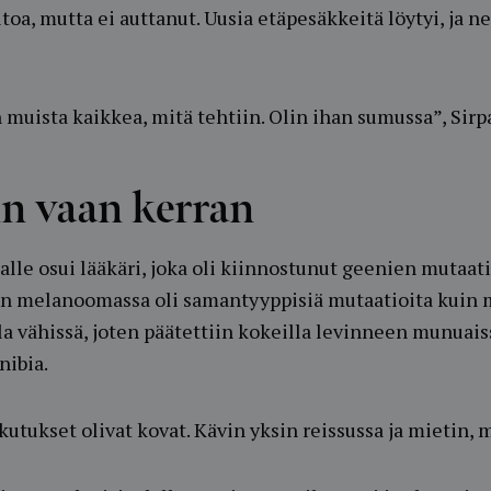
toa, mutta ei auttanut. Uusia etäpesäkkeitä löytyi, ja ne
muista kaikkea, mitä tehtiin. Olin ihan sumussa”, Sirp
n vaan kerran
alle osui lääkäri, joka oli kiinnostunut geenien mutaati
rpan melanoomassa oli samantyyppisiä mutaatioita kuin 
lla vähissä, joten päätettiin kokeilla levinneen munuai
nibia.
utukset olivat kovat. Kävin yksin reissussa ja mietin, 