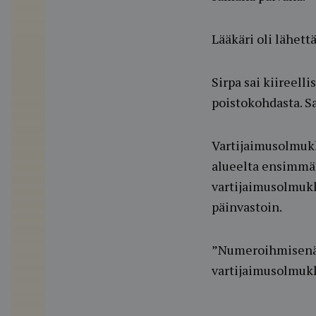
Lääkäri oli lähett
Sirpa sai kiireell
poistokohdasta. S
Vartijaimusolmukk
alueelta ensimmäi
vartijaimusolmukke
päinvastoin.
”Numeroihmisenä o
vartijaimusolmukke