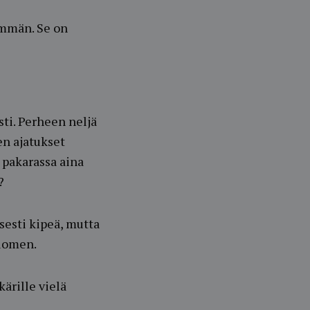
ämmän. Se on
ti. Perheen neljä
en ajatukset
s pakarassa aina
?
sesti kipeä, mutta
luomen.
kärille vielä