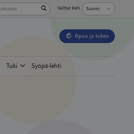
Hae
Valitse kieli
Apua ja tukea
Avautuu uudessa ikkunass
Tuki
Syöpä-lehti
n