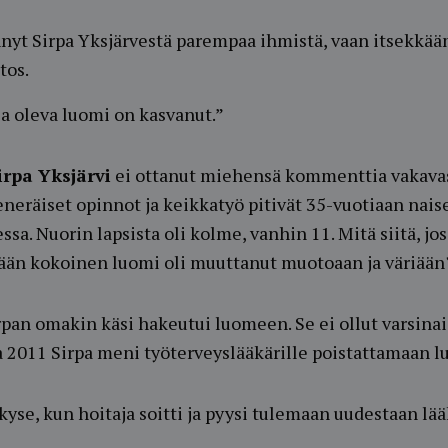
yt Sirpa Yksjärvestä parempaa ihmistä, vaan itsekkä
tos.
sa oleva luomi on kasvanut.”
rpa Yksjärvi
ei ottanut miehensä kommenttia vakavas
eneräiset opinnot ja keikkatyö pitivät 35-vuotiaan nais
essa. Nuorin lapsista oli kolme, vanhin 11. Mitä siitä, jo
 pään kokoinen luomi oli muuttanut muotoaan ja väriään
an omakin käsi hakeutui luomeen. Se ei ollut varsinai
a 2011 Sirpa meni työterveyslääkärille poistattamaan 
 kyse, kun hoitaja soitti ja pyysi tulemaan uudestaan lää