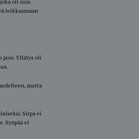
joka oli niin
tyä leikkaamaan
pois. Yllätys oli
ua.
 uudelleen, mutta
aiseksi. Sirpa ei
e. Syöpää ei