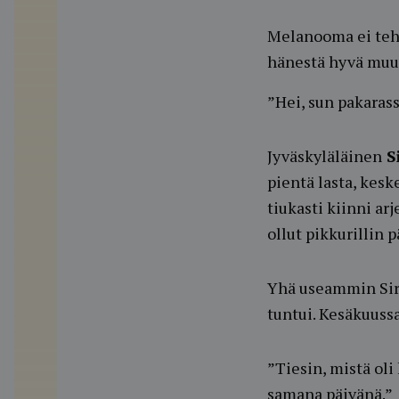
Melanooma ei tehn
hänestä hyvä muu
”Hei, sun pakaras
Jyväskyläläinen
Si
pientä lasta, kesk
tiukasti kiinni arj
ollut pikkurillin
Yhä useammin Sirp
tuntui. Kesäkuuss
”Tiesin, mistä oli
samana päivänä.”