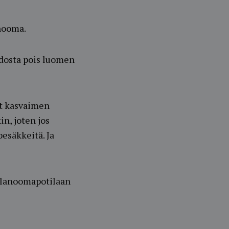
anooma.
kudosta pois luomen
at kasvaimen
n, joten jos
pesäkkeitä. Ja
melanoomapotilaan