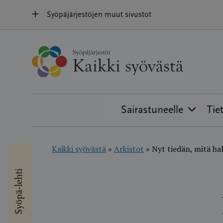
Hyppää
Syöpäjärjestöjen muut sivustot
sisältöön
Sairastuneelle
Tie
Kaikki syövästä
»
Arkistot
»
Nyt tiedän, mitä ha
Syöpä-lehti