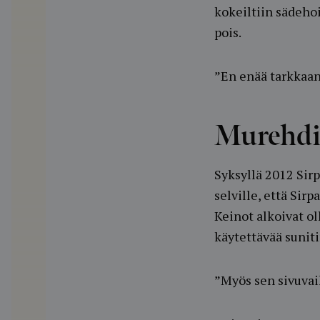
kokeiltiin sädehoi
pois.
”En enää tarkkaan 
Murehdi
Syksyllä 2012 Sirp
selville, että Si
Keinot alkoivat o
käytettävää suniti
”Myös sen sivuvaik