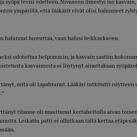
 ja syöpä levisi edelleen. Nivuseen ilmestyi iso kasvain, 
nten ympärillä, että lääkärit eivät olisi halunneet ryh
an halunnut luovuttaa, vaan halusi leikkaukseen.
eksi odotettua helpommin, ja kasvain saatiin kokonaan 
istetusta kasvaimesta ei löytynyt ainuttakaan syöpäsol
änyt, mitä oli tapahtunut. Lääkäri tutkitutti näytteen
.”
tänyt tilanne oli muuttunut kertaheitolla aivan toisenl
unutta. Leikattu patti ei ollutkaan tällä kertaa etäpesäk
ssään.