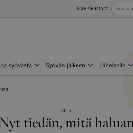
Hae sivustolta
toa syövästä
Syövän jälkeen
Läheiselle
luan
2017
Nyt tiedän, mitä halua