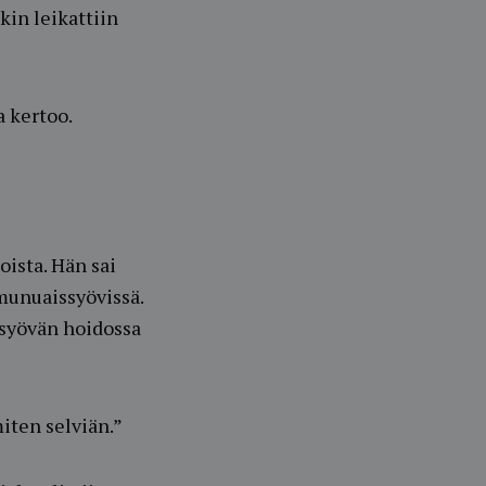
kin leikattiin
a kertoo.
oista. Hän sai
munuaissyövissä.
ssyövän hoidossa
miten selviän.”