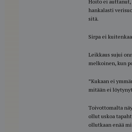
Hoito ei auttanut,
hankalasti verisuo
sitä.
Sirpa ei kuitenka
Leikkaus sujui onn
melkoinen, kun po
”Kukaan ei ymmärt
mitään ei löytynyt
Toivottomalta näyt
ollut uskoa tapaht
ollutkaan enää mi