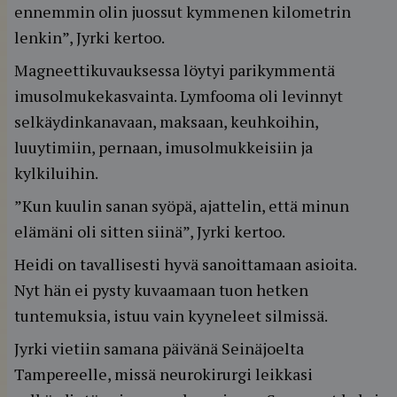
ennemmin olin juossut kymmenen kilometrin
lenkin”, Jyrki kertoo.
Magneettikuvauksessa löytyi parikymmentä
imusolmukekasvainta. Lymfooma oli levinnyt
selkäydinkanavaan, maksaan, keuhkoihin,
luuytimiin, pernaan, imusolmukkeisiin ja
kylkiluihin.
”Kun kuulin sanan syöpä, ajattelin, että minun
elämäni oli sitten siinä”, Jyrki kertoo.
Heidi on tavallisesti hyvä sanoittamaan asioita.
Nyt hän ei pysty kuvaamaan tuon hetken
tuntemuksia, istuu vain kyyneleet silmissä.
Jyrki vietiin samana päivänä Seinäjoelta
Tampereelle, missä neurokirurgi leikkasi