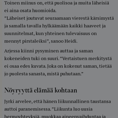
Toinen miinus on, että puolisoa ja muita läheisiä
ei aina osata huomioida.
”Läheiset joutuvat seuraamaan vierestä kärsimystä
ja samalla tavalla hylkäämään kaikki haaveet ja
suunnitelmat, kun yhteinen tulevaisuus on
mennyt pirstaleiksi”, sanoo Heidi.
Arjessa kiinni pysyminen auttaa ja saman
kokeneiden tuki on suuri. ”Vertaistuen merkitystä
ei osaa edes kuvata. Joka on kokenut saman, tietää
jo puolesta sanasta, mistä puhutaan.”
Nöyryyttä elämää kohtaan
Jyrki arvelee, että hänen liikunnallinen taustansa
auttoi paranemisessa. ”Liikunta luo uusia
hermoyhteyksiä, muokkaa aineenvaihduntaa ja