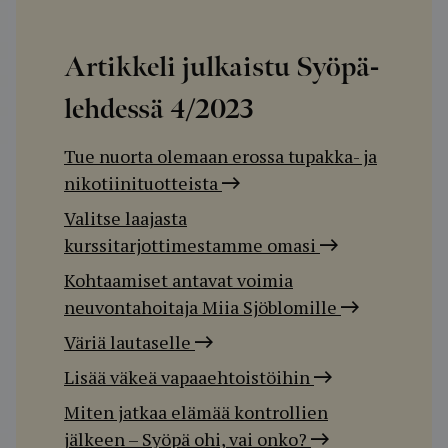
Artikkeli julkaistu Syöpä-
lehdessä
4/2023
Tue nuorta olemaan erossa tupakka- ja
nikotiinituotteista
Valitse laajasta
kurssitarjottimestamme omasi
Kohtaamiset antavat voimia
neuvontahoitaja Miia Sjöblomille
Väriä lautaselle
Lisää väkeä vapaaehtoistöihin
Miten jatkaa elämää kontrollien
jälkeen – Syöpä ohi, vai onko?