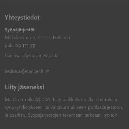
Yhteystiedot
Syöpäjärjestöt
Mäkelänkatu 2, 00500 Helsinki
puh. 09 135 331
Lue lisää Syöpäjärjestöistä
Avautuu uuteen ikkunaan
tiedotus@cancer.fi
↗
Liity jäseneksi
Meitä on reilu 95 000. Liity paikkakunnallasi toimivaan
syöpäyhdistykseen tai valtakunnalliseen potilasjärjestöön,
ja osallistu Syöpäjärjestöjen tekemään tärkeään työhön.