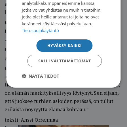
auttaa sairastuneita hyvinvoinnissa, ravinnossa,
analytiikkakumppaneidemme kanssa,
jotka voivat yhdistää ne muihin tietoihin,
liikunnassa ja esiintymisessä.
jotka olet heille antanut tai joita he ovat
Kaiken kokemansa jälkeen Jyrki ja Heidi pitävät
keränneet käyttäessäsi palveluitaan.
itseään onnekkaina.
Tietosuojakäytäntö
”Ajattelen olevani onnekas, koska olen käynyt
HYVÄKSY KAIKKI
tällaisen elämän koulun ja selvinnyt siitä
suhteellisen hyvin”, Jyrki miettii.
SALLI VÄLTTÄMÄTTÖMÄT
Heidi ajattelee osaavansa vastoinkäymisten
ansioista nyt nauttia enemmän elämästä. ”Kun
NÄYTÄ TIEDOT
tietää miten ohuen langan varassa kaikki roikkuu,
on elämän merkityksellisyys löytynyt. Sen sijaan,
että juoksee turhien asioiden perässä, on tullut
erilaista nöyryyttä elämää kohtaan.”
teksti: Anssi Orrenmaa