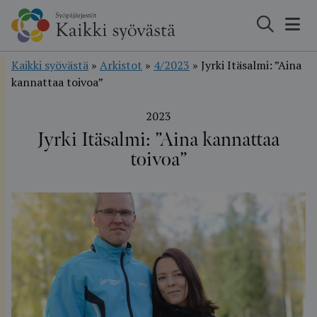
Hyppää
sisältöön
Kaikki syövästä
»
Arkistot
»
4/2023
»
Jyrki Itäsalmi: ”Aina
kannattaa toivoa”
2023
Jyrki Itäsalmi: ”Aina kannattaa
toivoa”