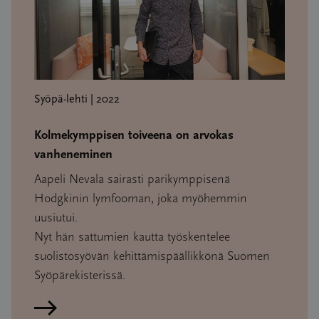
Syöpä-lehti | 2022
Kolmekymppisen toiveena on arvokas
vanheneminen
Aapeli Nevala sairasti parikymppisenä
Hodgkinin lymfooman, joka myöhemmin
uusiutui.
Nyt hän sattumien kautta työskentelee
suolistosyövän kehittämispäällikkönä Suomen
Syöpärekisterissä.
Lue artikkeli