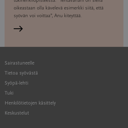
tukihenkilöpisteessä. ”Tehtävänäni on siellä
oikeastaan olla kävelevä esimerkki siitä, että
syövän voi voittaa”, Anu kiteyttää.
Lue artikkeli
Sairastuneelle
Tietoa syövästä
Syöpä-lehti
Tuki
Henkilötietojen käsittely
Keskustelut