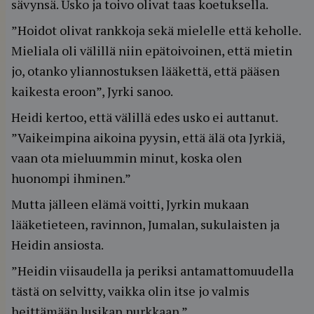
sävynsä. Usko ja toivo olivat taas koetuksella.
”Hoidot olivat rankkoja sekä mielelle että keholle.
Mieliala oli välillä niin epätoivoinen, että mietin
jo, otanko yliannostuksen lääkettä, että pääsen
kaikesta eroon”, Jyrki sanoo.
Heidi kertoo, että välillä edes usko ei auttanut.
”Vaikeimpina aikoina pyysin, että älä ota Jyrkiä,
vaan ota mieluummin minut, koska olen
huonompi ihminen.”
Mutta jälleen elämä voitti, Jyrkin mukaan
lääketieteen, ravinnon, Jumalan, sukulaisten ja
Heidin ansiosta.
”Heidin viisaudella ja periksi antamattomuudella
tästä on selvitty, vaikka olin itse jo valmis
heittämään lusikan nurkkaan.”