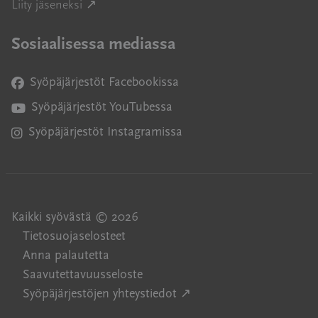
Avautuu uuteen ikkunaan
Liity jäseneksi ↗
Sosiaalisessa mediassa
Syöpäjärjestöt Facebookissa
Avautuu uuteen ikkunaan
Syöpäjärjestöt YouTubessa
Avautuu uuteen ikkunaan
Syöpäjärjestöt Instagramissa
Avautuu uuteen ikkunaan
Kaikki syövästä © 2026
Tietosuojaselosteet
Anna palautetta
Saavutettavuusseloste
Avautuu uuteen ikkuna
Syöpäjärjestöjen yhteystiedot ↗