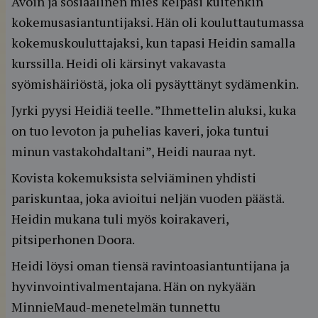
Avoin ja sosiaalinen mies kelpasi kuitenkin
kokemusasiantuntijaksi. Hän oli kouluttautumassa
kokemuskouluttajaksi, kun tapasi Heidin samalla
kurssilla. Heidi oli kärsinyt vakavasta
syömishäiriöstä, joka oli pysäyttänyt sydämenkin.
Jyrki pyysi Heidiä teelle. ”Ihmettelin aluksi, kuka
on tuo levoton ja puhelias kaveri, joka tuntui
minun vastakohdaltani”, Heidi nauraa nyt.
Kovista kokemuksista selviäminen yhdisti
pariskuntaa, joka avioitui neljän vuoden päästä.
Heidin mukana tuli myös koirakaveri,
pitsiperhonen Doora.
Heidi löysi oman tiensä ravintoasiantuntijana ja
hyvinvointivalmentajana. Hän on nykyään
MinnieMaud-menetelmän tunnettu