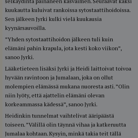
selkäydintä painaneen kasvaimen. Seuraavat kaksi
kuukautta kuluivat rankoissa sytostaattihoidoissa.
Sen jälkeen Jyrki kulki vielä kuukausia
kyynärsauvoilla.
”Yhden sytostaattihoidon jälkeen tuli kuin
elämäni pahin krapula, jota kesti koko viikon”,
sanoo Jyrki.
Lääketieteen lisäksi Jyrki ja Heidi laittoivat toivoa
hyvään ravintoon ja Jumalaan, joka on ollut
molempien elämässä mukana nuoresta asti. ”Olin
niin lyöty, että ajattelin elämäni olevan
korkeammassa kädessä”, sanoo Jyrki.
Heidinkin tunnelmat vaihtelivat ääripäästä
toiseen. ”Välillä olin täynnä vihaa ja katkeruutta
Jumalaa kohtaan. Kysyin, minkä takia teit tällä