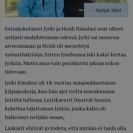
—
Syöpä-lehti
Seinäjokelaiset Jyrki ja Heidi Itäsalmi ovat olleet
neljästi mahdottoman edessä. Jyrki sai nuorena
aivovamman ja Heidi oli menehtyä
syömishäiriöön. Sitten lymfooma iski kaksi kertaa
Jyrkiin. Mutta aina vain pariskunta jaksaa uskoa
tulevaan.
Jyrki Itäsalmi oli 18-vuotias maajoukkuetason
kilpajuoksija, kun hän ajoi tieltä seurakunnan
leiriltä tullessa. Leirikaverit löysivät tunnin
kuluttua tajuttoman Jyrkin, jonka kallo oli
haljennut neljään osaan,
Lääkärit ehtivät jo todeta, että mitään ei taida olla