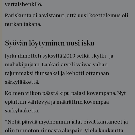
vertaishenkilö.
Pariskunta ei aavistanut, että uusi koettelemus oli
nurkan takana.
Syövän löytyminen uusi isku
Jyrki ihmetteli syksyllä 2019 selkä-, kylki- ja
mahakipujaan. Lääkäri arveli vaivaa vähän
rajummaksi flunssaksi ja kehotti ottamaan
särkylääkettä.
Kolmen viikon päästä kipu palasi kovempana. Nyt
epäiltiin välilevyä ja määrättiin kovempaa
särkylääkettä.
”Neljä päivää myöhemmin jalat eivät kantaneet ja
olin tunnoton rinnasta alaspäin. Vielä kuukautta