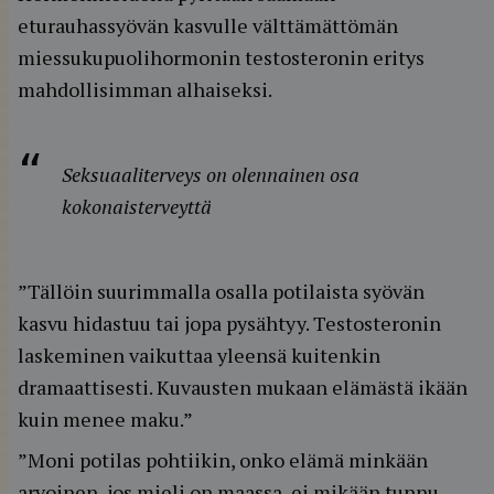
eturauhassyövän kasvulle välttämättömän
miessukupuolihormonin testosteronin eritys
mahdollisimman alhaiseksi.
Seksuaaliterveys on olennainen osa
kokonaisterveyttä
”Tällöin suurimmalla osalla potilaista syövän
kasvu hidastuu tai jopa pysähtyy. Testosteronin
laskeminen vaikuttaa yleensä kuitenkin
dramaattisesti. Kuvausten mukaan elämästä ikään
kuin menee maku.”
”Moni potilas pohtiikin, onko elämä minkään
arvoinen, jos mieli on maassa, ei mikään tunnu