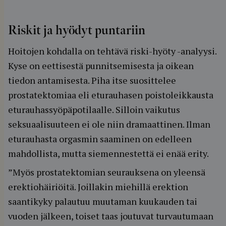
Riskit ja hyödyt puntariin
Hoitojen kohdalla on tehtävä riski-hyöty -analyysi.
Kyse on eettisestä punnitsemisesta ja oikean
tiedon antamisesta. Piha itse suosittelee
prostatektomiaa eli eturauhasen poistoleikkausta
eturauhassyöpäpotilaalle. Silloin vaikutus
seksuaalisuuteen ei ole niin dramaattinen. Ilman
eturauhasta orgasmin saaminen on edelleen
mahdollista, mutta siemennestettä ei enää erity.
”Myös prostatektomian seurauksena on yleensä
erektiohäiriöitä. Joillakin miehillä erektion
saantikyky palautuu muutaman kuukauden tai
vuoden jälkeen, toiset taas joutuvat turvautumaan