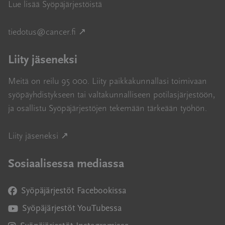
Lue lisää Syöpäjärjestöistä
Avautuu uuteen ikkunaan
tiedotus@cancer.fi
↗
Liity jäseneksi
Meitä on reilu 95 000. Liity paikkakunnallasi toimivaan
syöpäyhdistykseen tai valtakunnalliseen potilasjärjestöön,
ja osallistu Syöpäjärjestöjen tekemään tärkeään työhön.
Avautuu uuteen ikkunaan
Liity jäseneksi ↗
Sosiaalisessa mediassa
Syöpäjärjestöt Facebookissa
Avautuu uuteen ikkunaan
Syöpäjärjestöt YouTubessa
Avautuu uuteen ikkunaan