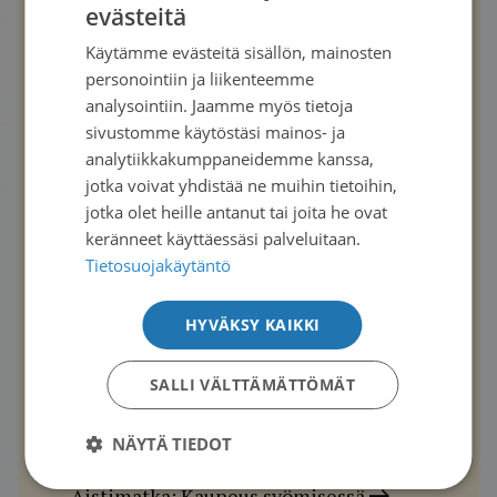
evästeitä
FINNISH
Käytämme evästeitä sisällön, mainosten
SWEDISH
personointiin ja liikenteemme
ENGLISH
analysointiin. Jaamme myös tietoja
Artikkeli julkaistu Syöpä-
sivustomme käytöstäsi mainos- ja
analytiikkakumppaneidemme kanssa,
lehdessä
1/2024
jotka voivat yhdistää ne muihin tietoihin,
jotka olet heille antanut tai joita he ovat
Janne Rantanen sai sädehoidoista
keränneet käyttäessäsi palveluitaan.
vakavia haittoja, mutta apu löytyi
Tietosuojakäytäntö
Akateemikko Sirpa Jalkanen –
Etsimisen jännitys ja löytämisen riemu
HYVÄKSY KAIKKI
SALLI VÄLTTÄMÄTTÖMÄT
Peter Boström:Potilaan kuuntelusta
syntyy luottamus
NÄYTÄ TIEDOT
Toiveena hyviä paluita työelämään
Aistimatka: Kauneus syömisessä