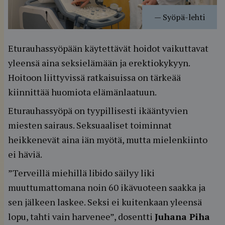
—
Syöpä-lehti
Eturauhassyöpään käytettävät hoidot vaikuttavat
yleensä aina seksielämään ja erektiokykyyn.
Hoitoon liittyvissä ratkaisuissa on tärkeää
kiinnittää huomiota elämänlaatuun.
Eturauhassyöpä on tyypillisesti ikääntyvien
miesten sairaus. Seksuaaliset toiminnat
heikkenevät aina iän myötä, mutta mielenkiinto
ei häviä.
”Terveillä miehillä libido säilyy liki
muuttumattomana noin 60 ikävuoteen saakka ja
sen jälkeen laskee. Seksi ei kuitenkaan yleensä
lopu, tahti vain harvenee”, dosentti
Juhana Piha