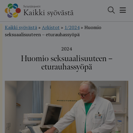
Hyppää
sisältöön
Kaikki syövästä
»
Arkistot
»
1/2024
»
Huomio
seksuaalisuuteen – eturauhassyöpä
2024
Huomio seksuaalisuuteen –
eturauhassyöpä