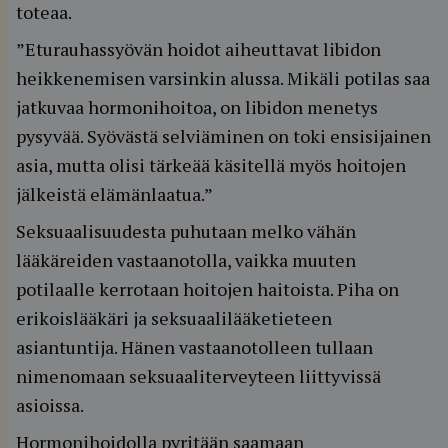
toteaa.
”Eturauhassyövän hoidot aiheuttavat libidon
heikkenemisen varsinkin alussa. Mikäli potilas saa
jatkuvaa hormonihoitoa, on libidon menetys
pysyvää. Syövästä selviäminen on toki ensisijainen
asia, mutta olisi tärkeää käsitellä myös hoitojen
jälkeistä elämänlaatua.”
Seksuaalisuudesta puhutaan melko vähän
lääkäreiden vastaanotolla, vaikka muuten
potilaalle kerrotaan hoitojen haitoista. Piha on
erikoislääkäri ja seksuaalilääketieteen
asiantuntija. Hänen vastaanotolleen tullaan
nimenomaan seksuaaliterveyteen liittyvissä
asioissa.
Hormonihoidolla pyritään saamaan