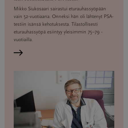
Mikko Siukosaari sairastui eturauhassyöpään
vain 52-vuotiaana. Onneksi hän oli lähtenyt PSA-
testiin isänsä kehotuksesta. Tilastollisesti
eturauhassyöpä esiintyy yleisimmin 75–79 -
vuotiailla.
Lue artikkeli