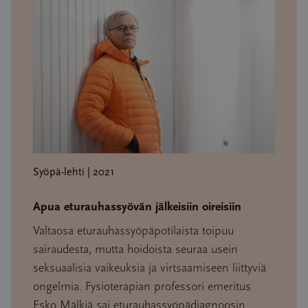
Syöpä-lehti | 2021
Apua eturauhassyövän jälkeisiin oireisiin
Valtaosa eturauhassyöpäpotilaista toipuu
sairaudesta, mutta hoidoista seuraa usein
seksuaalisia vaikeuksia ja virtsaamiseen liittyviä
ongelmia. Fysioterapian professori emeritus
Esko Mälkiä sai eturauhassyöpädiagnoosin