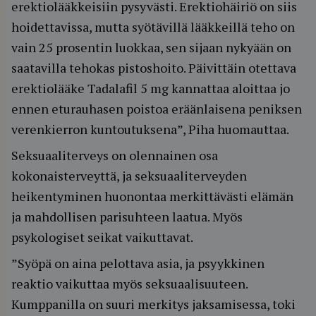
erektiolääkkeisiin pysyvästi. Erektiohäiriö on siis
hoidettavissa, mutta syötävillä lääkkeillä teho on
vain 25 prosentin luokkaa, sen sijaan nykyään on
saatavilla tehokas pistoshoito. Päivittäin otettava
erektiolääke Tadalafil 5 mg kannattaa aloittaa jo
ennen eturauhasen poistoa eräänlaisena peniksen
verenkierron kuntoutuksena”, Piha huomauttaa.
Seksuaaliterveys on olennainen osa
kokonaisterveyttä, ja seksuaaliterveyden
heikentyminen huonontaa merkittävästi elämän
ja mahdollisen parisuhteen laatua. Myös
psykologiset seikat vaikuttavat.
”Syöpä on aina pelottava asia, ja psyykkinen
reaktio vaikuttaa myös seksuaalisuuteen.
Kumppanilla on suuri merkitys jaksamisessa, toki