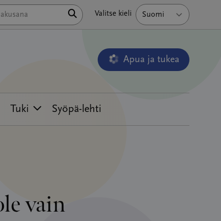
Hae
Valitse kieli
Apua ja tukea
Avautuu uudessa ikkunass
Tuki
Syöpä-lehti
le vain