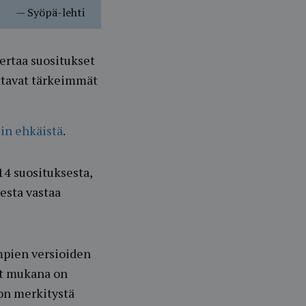
—
Syöpä-lehti
ertaa suositukset
uttavat tärkeimmät
iin ehkäistä
.
14 suosituksesta,
esta vastaa
mpien versioiden
Nyt mukana on
 on merkitystä