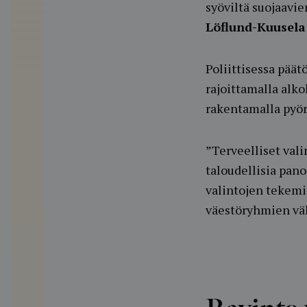
syöviltä suojaavi
Löflund-Kuusela
Poliittisessa pää
rajoittamalla alko
rakentamalla pyör
”Terveelliset valin
taloudellisia pano
valintojen tekemis
väestöryhmien väl