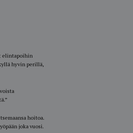
t elintapoihin
yllä hyvin perillä,
voista
tä.”
itsemaansa hoitoa.
yöpään joka vuosi.