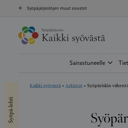
Hyppää
Syöpäjärjestöjen muut sivustot
sisältöön
Sairastuneelle
Tie
Kaikki syövästä
»
Arkistot
»
Syöpäriskin vähentä
Syöpä-lehti
Syöpär