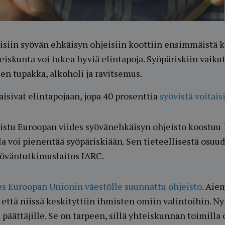
isiin syövän ehkäisyn ohjeisiin koottiin ensimmäistä k
eiskunta voi tukea hyviä elintapoja. Syöpäriskiin vaik
een tupakka, alkoholi ja ravitsemus.
isivat elintapojaan, jopa 40 prosenttia
syövistä voitais
istu Euroopan viides syövänehkäisyn ohjeisto koostuu 
a voi pienentää syöpäriskiään. Sen tieteellisestä osuud
öväntutkimuslaitos IARC.
es Euroopan Unionin väestölle suunnattu ohjeisto
. Aie
 että niissä keskityttiin ihmisten omiin valintoihin. 
a päättäjille. Se on tarpeen, sillä yhteiskunnan toimilla