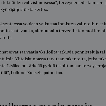
en tekijöiden vahvistamisessa”, terveyden edistämisen 
Syöpäjärjestöistä kertoo.
töksenteossa voidaan vaikuttaa ihmisten valintoihin es
holin saatavuutta, alentamalla terveellisten ruokien hi
äteitä.
nat eivät saa vaatia yksilöiltä jatkuvia ponnisteluja tai
stuksia. Yhteiskunnassa tarvitaan rakenteita, jotka tu
tä. Lisäksi on tärkeää pyrkiä tasoittamaan terveyseroja
illä”, Löflund-Kuusela painottaa.