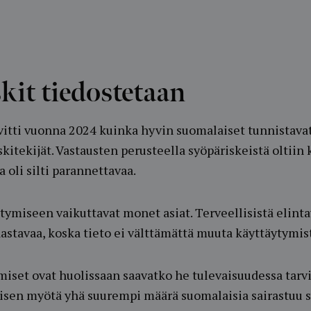
kit tiedostetaan
vitti vuonna 2024 kuinka hyvin suomalaiset tunnistava
skitekijät. Vastausten perusteella syöpäriskeistä oltiin k
 oli silti parannettavaa.
tymiseen vaikuttavat monet asiat. Terveellisistä elinta
astavaa, koska tieto ei välttämättä muuta käyttäytymis
iset ovat huolissaan saavatko he tulevaisuudessa tarv
sen myötä yhä suurempi määrä suomalaisia sairastuu s