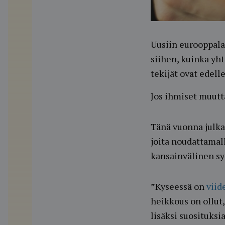
Uusiin eurooppala
siihen, kuinka yht
tekijät ovat edell
Jos ihmiset muutta
Tänä vuonna julka
joita noudattamall
kansainvälinen sy
”Kyseessä on
viid
heikkous on ollut,
lisäksi suosituksi