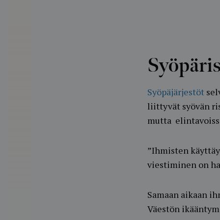
Syöpäris
Syöpäjärjestöt
sel
liittyvät syövän ri
mutta elintavoissa
”Ihmisten käyttäy
viestiminen on ha
Samaan aikaan ihm
Väestön ikääntymi