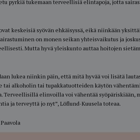
u pyrkiä tukemaan terveellisiä elintapoja, jotta sairas
ovat keskeisiä syövän ehkäisyssä, eikä niinkään yksitt
sairastuminen on monen seikan yhteisvaikutus ja joskus
eellisesti. Mutta hyvä yleiskunto auttaa hoitojen sietämi
aan lukea niinkin päin, että mitä hyvää voi lisätä lauta
ike tai alkoholin tai tupakkatuotteiden käytön vähentä
 Terveellisillä elinvoilla voi vähentää syöpäriskiään, 
ia ja terveyttä jo nyt”, Löflund-Kuusela toteaa.
 Paavola