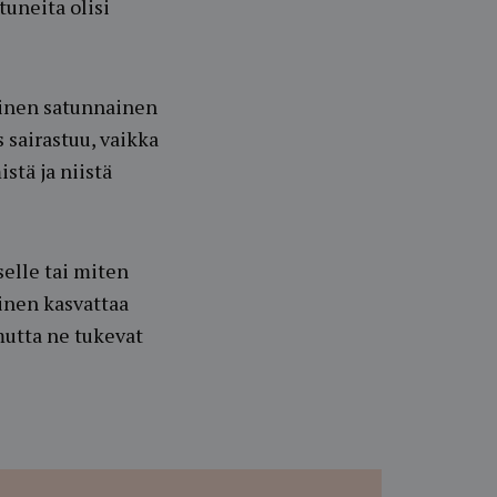
tuneita olisi
äinen satunnainen
 sairastuu, vaikka
stä ja niistä
selle tai miten
minen kasvattaa
mutta ne tukevat