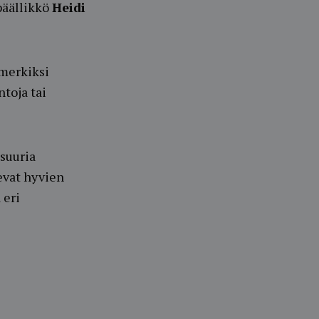
päällikkö
Heidi
imerkiksi
ntoja tai
 suuria
kevat hyvien
 eri