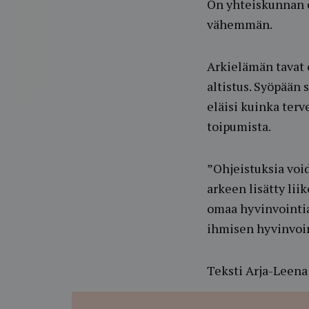
On yhteiskunnan et
vähemmän.
Arkielämän tavat 
altistus. Syöpään 
eläisi kuinka terv
toipumista.
”Ohjeistuksia void
arkeen lisätty li
omaa hyvinvointia.
ihmisen hyvinvoint
Teksti Arja-Leena