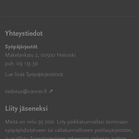
Yhteystiedot
Syöpäjärjestöt
Mäkelänkatu 2, 00500 Helsinki
puh. 09 135 331
Lue lisää Syöpäjärjestöistä
Avautuu uuteen ikkunaan
tiedotus@cancer.fi
↗
Liity jäseneksi
Meitä on reilu 95 000. Liity paikkakunnallasi toimivaan
syöpäyhdistykseen tai valtakunnalliseen potilasjärjestöön,
ja osallistu Syöpäjärjestöjen tekemään tärkeään työhön.