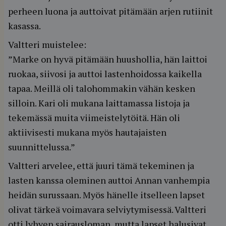
perheen luona ja auttoivat pitämään arjen rutiinit
kasassa.
Valtteri muistelee:
”Marke on hyvä pitämään huushollia, hän laittoi
ruokaa, siivosi ja auttoi lastenhoidossa kaikella
tapaa. Meillä oli talohommakin vähän kesken
silloin. Kari oli mukana laittamassa listoja ja
tekemässä muita viimeistelytöitä. Hän oli
aktiivisesti mukana myös hautajaisten
suunnittelussa.”
Valtteri arvelee, että juuri tämä tekeminen ja
lasten kanssa oleminen auttoi Annan vanhempia
heidän surussaan. Myös hänelle itselleen lapset
olivat tärkeä voimavara selviytymisessä. Valtteri
otti lyhyen sairausloman, mutta lapset halusivat