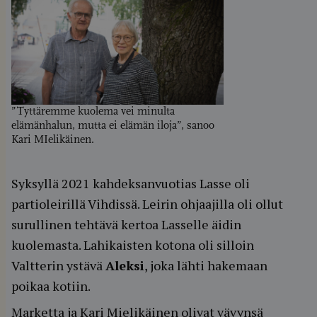
”Tyttäremme kuolema vei minulta
elämänhalun, mutta ei elämän iloja”, sanoo
Kari MIelikäinen.
Syksyllä 2021 kahdeksanvuotias Lasse oli
partioleirillä Vihdissä. Leirin ohjaajilla oli ollut
surullinen tehtävä kertoa Lasselle äidin
kuolemasta. Lahikaisten kotona oli silloin
Valtterin ystävä
Aleksi
, joka lähti hakemaan
poikaa kotiin.
Marketta ja Kari Mielikäinen olivat vävynsä