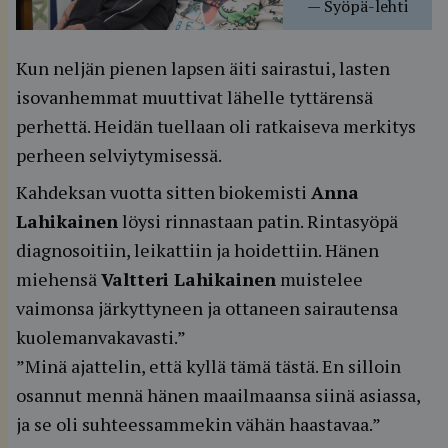
—
Syöpä-lehti
Kun neljän pienen lapsen äiti sairastui, lasten
isovanhemmat muuttivat lähelle tyttärensä
perhettä. Heidän tuellaan oli ratkaiseva merkitys
perheen selviytymisessä.
Kahdeksan vuotta sitten biokemisti
Anna
Lahikainen
löysi rinnastaan patin. Rintasyöpä
diagnosoitiin, leikattiin ja hoidettiin. Hänen
miehensä
Valtteri Lahikainen
muistelee
vaimonsa järkyttyneen ja ottaneen sairautensa
kuolemanvakavasti.”
”Minä ajattelin, että kyllä tämä tästä. En silloin
osannut mennä hänen maailmaansa siinä asiassa,
ja se oli suhteessammekin vähän haastavaa.”