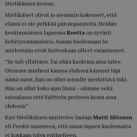
Mielikäinen kertoo.
Mielikäiset olivat jo aiemmin kokeneet, että
elämä ei ole pelkkää päivänpaistetta. Heidän
keskimmäinen lapsensa
Reetta
on syvästi
kehitysvammainen. Annan kuolemaan he
mielestään eivät kuitenkaan olleet varautuneet.
”Se tuli yllättäen. Tai ehkä kuolema aina tulee.
Olemme mieheni kanssa yhdessä käyneet läpi
nämä surut, hän on ollut minulle merkittävä tuki.
Hän on ollut koko ajan läsnä – olimme sekä
sairaalassa että Valtterin perheen luona aina
yhdessä.”
Kari Mielikäinen muistelee laulaja
Matti Siitosen
eli Fredin sanoneen, että oman lapsen kuolemasta
ei koskaan toivu entiselleen.