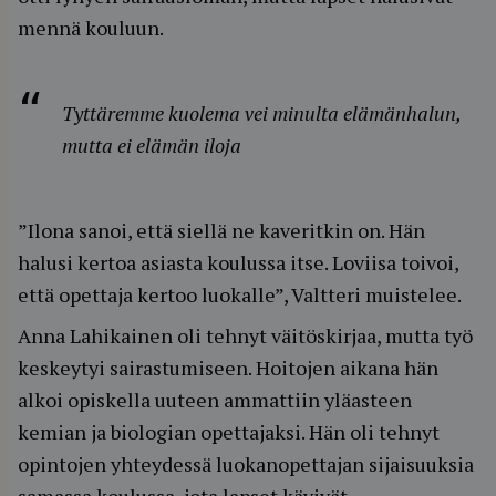
mennä kouluun.
Tyttäremme kuolema vei minulta elämänhalun,
mutta ei elämän iloja
”Ilona sanoi, että siellä ne kaveritkin on. Hän
halusi kertoa asiasta koulussa itse. Loviisa toivoi,
että opettaja kertoo luokalle”, Valtteri muistelee.
Anna Lahikainen oli tehnyt väitöskirjaa, mutta työ
keskeytyi sairastumiseen. Hoitojen aikana hän
alkoi opiskella uuteen ammattiin yläasteen
kemian ja biologian opettajaksi. Hän oli tehnyt
opintojen yhteydessä luokanopettajan sijaisuuksia
samassa koulussa, jota lapset kävivät.