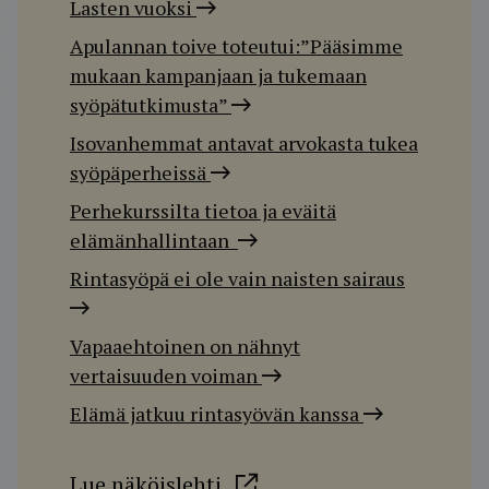
Lasten vuoksi
Apulannan toive toteutui:”Pääsimme
mukaan kampanjaan ja tukemaan
syöpätutkimusta”
Isovanhemmat antavat arvokasta tukea
syöpäperheissä
Perhekurssilta tietoa ja eväitä
elämänhallintaan
Rintasyöpä ei ole vain naisten sairaus
Vapaaehtoinen on nähnyt
vertaisuuden voiman
Elämä jatkuu rintasyövän kanssa
Lue näköislehti