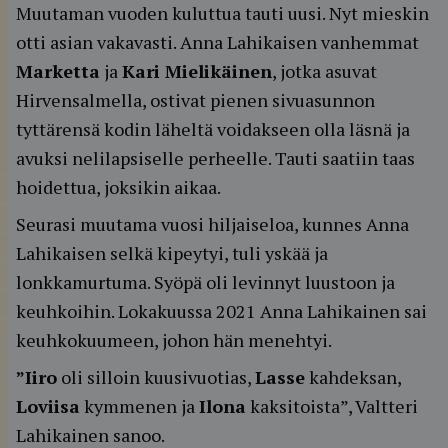
Muutaman vuoden kuluttua tauti uusi. Nyt mieskin
otti asian vakavasti. Anna Lahikaisen vanhemmat
Marketta
ja
Kari Mielikäinen
, jotka asuvat
Hirvensalmella, ostivat pienen sivuasunnon
tyttärensä kodin läheltä voidakseen olla läsnä ja
avuksi nelilapsiselle perheelle. Tauti saatiin taas
hoidettua, joksikin aikaa.
Seurasi muutama vuosi hiljaiseloa, kunnes Anna
Lahikaisen selkä kipeytyi, tuli yskää ja
lonkkamurtuma. Syöpä oli levinnyt luustoon ja
keuhkoihin. Lokakuussa 2021 Anna Lahikainen sai
keuhkokuumeen, johon hän menehtyi.
”Iiro
oli silloin kuusivuotias,
Lasse
kahdeksan,
Loviisa
kymmenen ja
Ilona
kaksitoista”, Valtteri
Lahikainen sanoo.