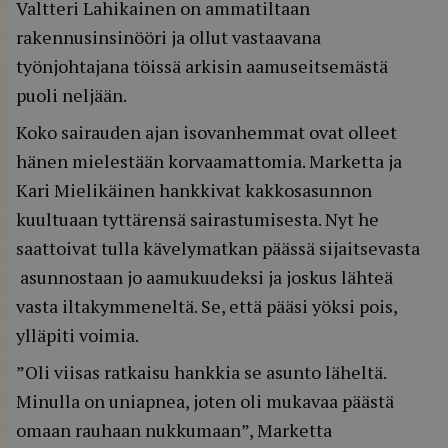
Valtteri Lahikainen on ammatiltaan
rakennusinsinööri ja ollut vastaavana
työnjohtajana töissä arkisin aamuseitsemästä
puoli neljään.
Koko sairauden ajan isovanhemmat ovat olleet
hänen mielestään korvaamattomia. Marketta ja
Kari Mielikäinen hankkivat kakkosasunnon
kuultuaan tyttärensä sairastumisesta. Nyt he
saattoivat tulla kävelymatkan päässä sijaitsevasta
asunnostaan jo aamukuudeksi ja joskus lähteä
vasta iltakymmeneltä. Se, että pääsi yöksi pois,
ylläpiti voimia.
”Oli viisas ratkaisu hankkia se asunto läheltä.
Minulla on uniapnea, joten oli mukavaa päästä
omaan rauhaan nukkumaan”, Marketta