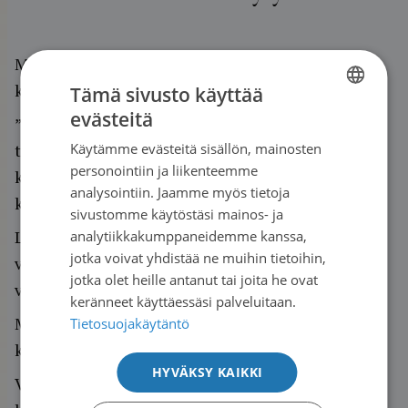
Marketta Mielikäinen kertoo, että ikävä ei
koskaan häviä, vaikka suru muuttaa muotoaan.
Tämä sivusto käyttää
evästeitä
”lapsen kuolemaa on vaikea selittää toisille. Se
FINNISH
Käytämme evästeitä sisällön, mainosten
tulee omaan kehoon ja iholle. Se on erilainen
SWEDISH
personointiin ja liikenteemme
kokemus kuin kenenkään muun ihmisen
ENGLISH
analysointiin. Jaamme myös tietoja
kuolema.”
sivustomme käytöstäsi mainos- ja
Lapsenlapsista oli kuitenkin suuri apu. Lapset
analytiikkakumppaneidemme kanssa,
jotka voivat yhdistää ne muihin tietoihin,
vievät elämää eteenpäin, heissä on toivo. he ovat
jotka olet heille antanut tai joita he ovat
vahvoja ja elävät hetkessä.
keränneet käyttäessäsi palveluitaan.
Marketta naurahtaa muistaessaan, miten Iiro
Tietosuojakäytäntö
kerran sanoi: ”mumma, mä oon jo tottunut tähän”.
HYVÄKSY KAIKKI
Vaikka lapset ovat Marketan mielestä reippaita,