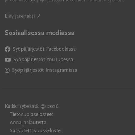
Avautuu uuteen ikkunaan
Liity jäseneksi ↗
Sosiaalisessa mediassa
Syöpäjärjestöt Facebookissa
Avautuu uuteen ikkunaan
Syöpäjärjestöt YouTubessa
Avautuu uuteen ikkunaan
Syöpäjärjestöt Instagramissa
Avautuu uuteen ikkunaan
Kaikki syövästä © 2026
Tietosuojaselosteet
Anna palautetta
Saavutettavuusseloste