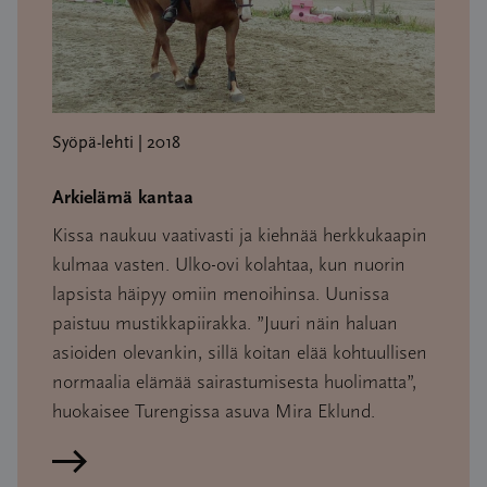
Syöpä-lehti | 2018
Arkielämä kantaa
Kissa naukuu vaativasti ja kiehnää herkkukaapin
kulmaa vasten. Ulko-ovi kolahtaa, kun nuorin
lapsista häipyy omiin menoihinsa. Uunissa
paistuu mustikkapiirakka. ”Juuri näin haluan
asioiden olevankin, sillä koitan elää kohtuullisen
normaalia elämää sairastumisesta huolimatta”,
huokaisee Turengissa asuva Mira Eklund.
Lue artikkeli