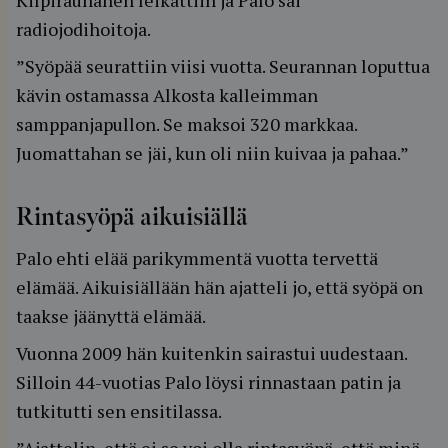
Kilpirauhanen leikattiin ja Palo sai
radiojodihoitoja.
”Syöpää seurattiin viisi vuotta. Seurannan loputtua
kävin ostamassa Alkosta kalleimman
samppanjapullon. Se maksoi 320 markkaa.
Juomattahan se jäi, kun oli niin kuivaa ja pahaa.”
Rintasyöpä aikuisiällä
Palo ehti elää parikymmentä vuotta tervettä
elämää. Aikuisiällään hän ajatteli jo, että syöpä on
taakse jäänyttä elämää.
Vuonna 2009 hän kuitenkin sairastui uudestaan.
Silloin 44-vuotias Palo löysi rinnastaan patin ja
tutkitutti sen ensitilassa.