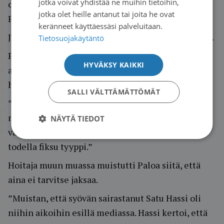
jotka voivat yhdistää ne muihin tietoihin,
oireiden vähenemistä nyt, kun lääkitys loppui”,
jotka olet heille antanut tai joita he ovat
Palo hymähtää.
keränneet käyttäessäsi palveluitaan.
Juuri vaihdevuosioireiden takia viuhkoja tarvitaan.
Tietosuojakäytäntö
Palo on saanut apua ja voimia paitsi iloisesta
HYVÄKSY KAIKKI
asenteestaan myös vertaisistaan. Sairastuessaan
hän haki tukea monesta suunnasta.
SALLI VÄLTTÄMÄTTÖMÄT
”Asuin sairastumisen aikaan Nurmijärvellä ja
menin Riihimäelle paikallisen Syöpäyhdistyksen
NÄYTÄ TIEDOT
vastaanotolle. Siellä oli ihana sairaanhoitaja,
todella fiksu tyyppi.”
Hoitaja muun muassa muistutti Paloa siitä, että
aina ei tarvitse jaksaa.
”Muistan, että syövän sairastanut Satu Hassi oli
niihin aikoihin esillä mediassa. Hassi kertoi, että