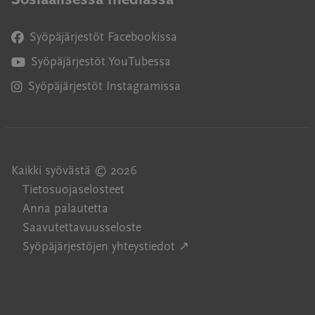
Syöpäjärjestöt Facebookissa
Avautuu uuteen ikkunaan
Syöpäjärjestöt YouTubessa
Avautuu uuteen ikkunaan
Syöpäjärjestöt Instagramissa
Avautuu uuteen ikkunaan
Kaikki syövästä © 2026
Tietosuojaselosteet
Anna palautetta
Saavutettavuusseloste
Avautuu uuteen ikkuna
Syöpäjärjestöjen yhteystiedot ↗