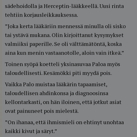
sädehoidolla ja Herceptin-lääkkeellä. Uusi rinta
tehtiin korjausleikkauksessa.
”Joka kerta lääkäriin mennessä minulla oli sisko
tai ystävä mukana. Olin kirjoittanut kysymykset
valmiiksi paperille. Se oli välttämätöntä, koska
aina kun menin vastaanotolle, aloin vain itkeä.”
Toinen syöpä koetteli yksinasuvaa Paloa myös
taloudellisesti. Kesämökki piti myydä pois.
Vaikka Palo muistaa lääkärin tapaamiset,
taloudellisen ahdinkonsa ja diagnoosinsa
kellontarkasti, on hän iloinen, että jotkut asiat
ovat painuneet pois mielestä.
”On ihanaa, että ihmismieli on ehtinyt unohtaa
kaikki kivut ja säryt.”