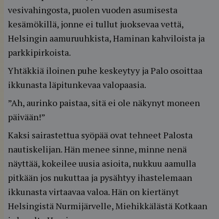
vesivahingosta, puolen vuoden asumisesta
kesämökillä, jonne ei tullut juoksevaa vettä,
Helsingin aamuruuhkista, Haminan kahviloista ja
parkkipirkoista.
Yhtäkkiä iloinen puhe keskeytyy ja Palo osoittaa
ikkunasta läpitunkevaa valopaasia.
”Ah, aurinko paistaa, sitä ei ole näkynyt moneen
päivään!”
Kaksi sairastettua syöpää ovat tehneet Palosta
nautiskelijan. Hän menee sinne, minne nenä
näyttää, kokeilee uusia asioita, nukkuu aamulla
pitkään jos nukuttaa ja pysähtyy ihastelemaan
ikkunasta virtaavaa valoa. Hän on kiertänyt
Helsingistä Nurmijärvelle, Miehikkälästä Kotkaan