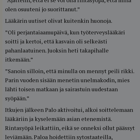
”Ajattelin, että ei se voi olla rintasyöpä, että minä
olen osuuteni jo suorittanut.”
Lääkärin uutiset olivat kuitenkin huonoja.
”Oli perjantaiaamupäivä, kun työterveyslääkäri
soitti ja kertoi, että kasvain oli selkeästi
pahanlaatuinen. Juoksin heti takapihalle
itkemään.”
”Sanoin silloin, että minulla on mennyt peili rikki.
Parin vuoden sisään menetin unelmakodin, mies
lähti toisen matkaan ja sairastuin uudestaan
syöpään.”
Itkujen jälkeen Palo aktivoitui, alkoi soittelemaan
lääkäriin ja kyselemään asian etenemistä.
Rintasyöpä leikattiin, eikä se onneksi ollut päässyt
leviämään. Paloa hoidettiin sytostaateilla,