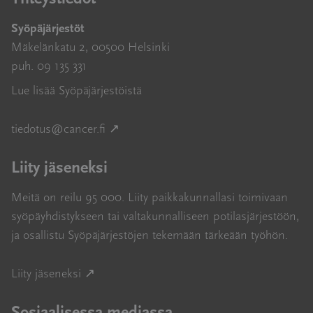
Syöpäjärjestöt
Mäkelänkatu 2, 00500 Helsinki
puh. 09 135 331
Lue lisää Syöpäjärjestöistä
Avautuu uuteen ikkunaan
tiedotus@cancer.fi
↗
Liity jäseneksi
Meitä on reilu 95 000. Liity paikkakunnallasi toimivaan
syöpäyhdistykseen tai valtakunnalliseen potilasjärjestöön,
ja osallistu Syöpäjärjestöjen tekemään tärkeään työhön.
Avautuu uuteen ikkunaan
Liity jäseneksi ↗
Sosiaalisessa mediassa