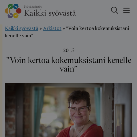
Hyppää
sisältöön
Kaikki syövästä
»
Arkistot
»
”Voin kertoa kokemuksistani
kenelle vain”
2015
”Voin kertoa kokemuksistani kenelle
vain”