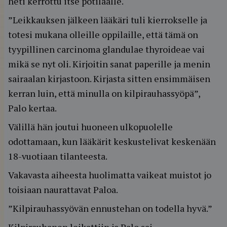
heti kerrottu itse potilaalle.
”Leikkauksen jälkeen lääkäri tuli kierrokselle ja
totesi mukana olleille oppilaille, että tämä on
tyypillinen carcinoma glandulae thyroideae vai
mikä se nyt oli. Kirjoitin sanat paperille ja menin
sairaalan kirjastoon. Kirjasta sitten ensimmäisen
kerran luin, että minulla on kilpirauhassyöpä”,
Palo kertaa.
Välillä hän joutui huoneen ulkopuolelle
odottamaan, kun lääkärit keskustelivat keskenään
18-vuotiaan tilanteesta.
Vakavasta aiheesta huolimatta vaikeat muistot jo
toisiaan naurattavat Paloa.
”Kilpirauhassyövän ennustehan on todella hyvä.”