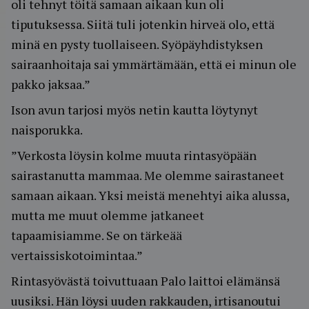
oli tehnyt töitä samaan aikaan kun oli
tiputuksessa. Siitä tuli jotenkin hirveä olo, että
minä en pysty tuollaiseen. Syöpäyhdistyksen
sairaanhoitaja sai ymmärtämään, että ei minun ole
pakko jaksaa.”
Ison avun tarjosi myös netin kautta löytynyt
naisporukka.
”Verkosta löysin kolme muuta rintasyöpään
sairastanutta mammaa. Me olemme sairastaneet
samaan aikaan. Yksi meistä menehtyi aika alussa,
mutta me muut olemme jatkaneet
tapaamisiamme. Se on tärkeää
vertaissiskotoimintaa.”
Rintasyövästä toivuttuaan Palo laittoi elämänsä
uusiksi. Hän löysi uuden rakkauden, irtisanoutui