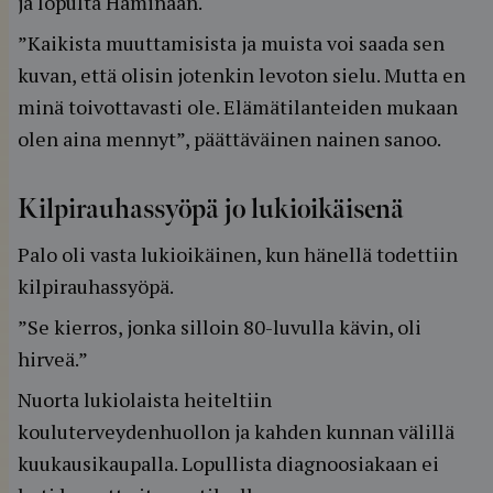
ja lopulta Haminaan.
”Kaikista muuttamisista ja muista voi saada sen
kuvan, että olisin jotenkin levoton sielu. Mutta en
minä toivottavasti ole. Elämätilanteiden mukaan
olen aina mennyt”, päättäväinen nainen sanoo.
Kilpirauhassyöpä jo lukioikäisenä
Palo oli vasta lukioikäinen, kun hänellä todettiin
kilpirauhassyöpä.
”Se kierros, jonka silloin 80-luvulla kävin, oli
hirveä.”
Nuorta lukiolaista heiteltiin
kouluterveydenhuollon ja kahden kunnan välillä
kuukausikaupalla. Lopullista diagnoosiakaan ei