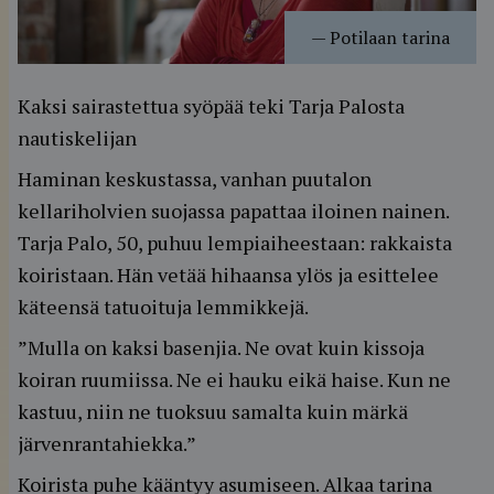
—
Potilaan tarina
Kaksi sairastettua syöpää teki Tarja Palosta
nautiskelijan
Haminan keskustassa, vanhan puutalon
kellariholvien suojassa papattaa iloinen nainen.
Tarja Palo, 50, puhuu lempiaiheestaan: rakkaista
koiristaan. Hän vetää hihaansa ylös ja esittelee
käteensä tatuoituja lemmikkejä.
”Mulla on kaksi basenjia. Ne ovat kuin kissoja
koiran ruumiissa. Ne ei hauku eikä haise. Kun ne
kastuu, niin ne tuoksuu samalta kuin märkä
järvenrantahiekka.”
Koirista puhe kääntyy asumiseen. Alkaa tarina