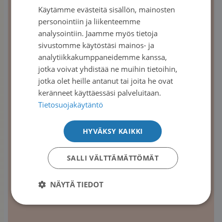
Käytämme evästeitä sisällön, mainosten
SWEDISH
personointiin ja liikenteemme
ENGLISH
analysointiin. Jaamme myös tietoja
sivustomme käytöstäsi mainos- ja
analytiikkakumppaneidemme kanssa,
jotka voivat yhdistää ne muihin tietoihin,
jotka olet heille antanut tai joita he ovat
keränneet käyttäessäsi palveluitaan.
Tietosuojakäytäntö
Syöpä-lehti | 2022
HYVÄKSY KAIKKI
Muistokirjoitus äidilleni
SALLI VÄLTTÄMÄTTÖMÄT
Lasse Rautiaisen äiti kuoli haimasyöpään.
NÄYTÄ TIEDOT
Lue artikkeli