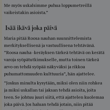
Me myös uskalsimme puhua loppumetreillä
vaikeistakin asioista.”
Isää ikävä joka päivä
Maria pitää Roosa nauhan suunnittelemista
merkityksellisenä ja vastuullisena tehtävänä.
”Roosa nauha -keräyksen tärkeä tehtävä on kerätä
varoja syöpätutkimukselle, mutta toinen tärkeä
arvo on tehdä syöpää näkyväksi ja rikkoa
puhumattomuuden kulttuuria”, hän ajattelee.
”Joskus minulta kysytään, miksi olen niin rohkea
ja miksi uskallan tai jaksan tehdä asioita, joita
teen. Se johtuu juuri siitä, että ajattelen kuolemaa
joka päivä. Jos haluan tehdä jotain, niin pitää