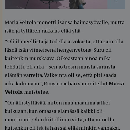
—
Maria Veitola menetti isänsä haimasyövälle, mutta
isän ja tyttären rakkaus elää yhä.
”Oli ihmeellistä ja todella arvokasta, että sain olla
läsnä isän viimeisenä hengenvetona. Suru oli
kuitenkin murskaava. Oikeastaan ainoa mikä
lohdutti, oli aika – sen jo tiesin muista suruista
elämän varrelta. Vaikeinta oli se, että piti saada
aika kulumaan”, Roosa nauhan suunnitellut
Maria
Veitola
muistelee.
”Oli ällistyttävää, miten muu maailma jatkoi
kulkuaan, kun omassa elämässä kaikki oli
muuttunut. Olen kiitollinen siitä, että minulla
kuitenkin oli isä ja hän sai elää niinkin vanhaksi.