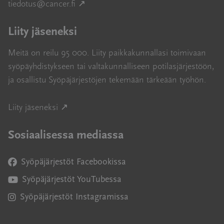
Avautuu uuteen ikkunaan
tiedotus@cancer.fi
↗
Liity jäseneksi
Meitä on reilu 95 000. Liity paikkakunnallasi toimivaan
syöpäyhdistykseen tai valtakunnalliseen potilasjärjestöön,
ja osallistu Syöpäjärjestöjen tekemään tärkeään työhön.
Avautuu uuteen ikkunaan
Liity jäseneksi ↗
Sosiaalisessa mediassa
Syöpäjärjestöt Facebookissa
Avautuu uuteen ikkunaan
Syöpäjärjestöt YouTubessa
Avautuu uuteen ikkunaan
Syöpäjärjestöt Instagramissa
Avautuu uuteen ikkunaan