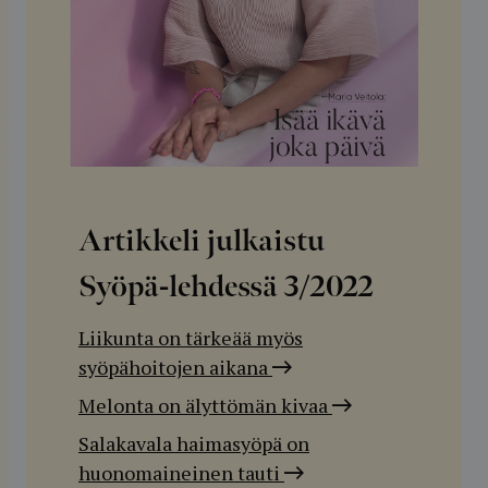
Artikkeli julkaistu
Syöpä-lehdessä
3/2022
Liikunta on tärkeää myös
syöpähoitojen aikana
Melonta on älyttömän kivaa
Salakavala haimasyöpä on
huonomaineinen tauti