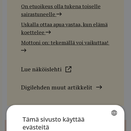
On etuoikeus olla tukena toiselle
sairastuneelle
Uskalla ottaa apua vastaa, kun elämä
koettelee
Mottoni on: tekemällä voi vaikuttaa!
Lue näköislehti
Digilehden muut artikkelit
Tämä sivusto käyttää
evästeitä
FINNISH